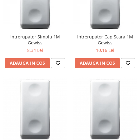
Tablouri Organizare
Cutii Sigurante
Sigurante Automate
Gama Legrand
Intrerupator Simplu 1M
Intrerupator Cap Scara 1M
Gama Noark
Gewiss
Gewiss
8,34 Lei
10,16 Lei
Accesorii Tablou-Sigurante
Contor Curent
ADAUGA IN COS
ADAUGA IN COS
Relee de comanda si supraveghere
Trasee Cabluri / Accesorii
Copex
Tub PVC
Canal Cablu PVC
Jgheaburi Metalice Perforate
Bandă Izolier
Doze Electrice