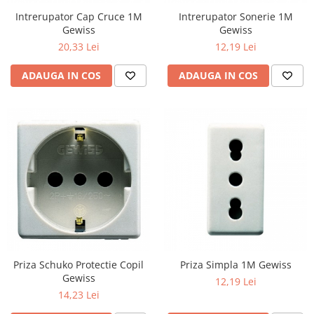
Aparataj Smart
Intrerupator Cap Cruce 1M
Intrerupator Sonerie 1M
Gewiss
Gewiss
Livolo
20,33 Lei
12,19 Lei
Intrerupatoare Touch / Standard
German
ADAUGA IN COS
ADAUGA IN COS
Intrerupatoare Touch / Standard
Italian
Întrerupătoare Mecanice
Prize Schuko - TV / Date / Media
Prize + Intrerupatoare
Prize
Living Now With Netatmo
Prize si Intrerupatoare
Aparataj Aplicat
Gama Palmyie Viko
Priza Schuko Protectie Copil
Priza Simpla 1M Gewiss
Aparataj Clasic
Gewiss
12,19 Lei
Gama Legrand Niloe
14,23 Lei
Panasonic Arkedia Slim