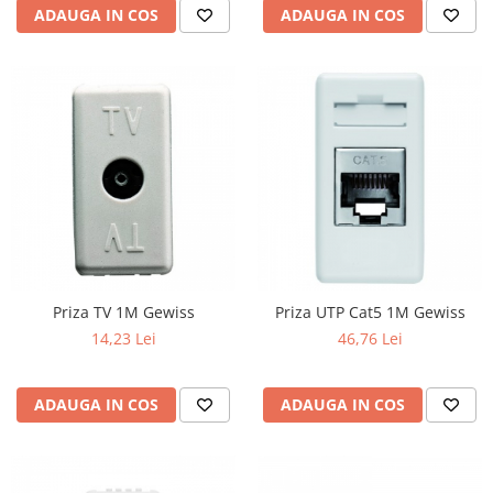
ADAUGA IN COS
ADAUGA IN COS
Aparataj Modular
Bticino Living NOW
Bticino AXOLUTE AIR
Gama Gewiss System
Gama Matix Bticino
Legrand Mosaic
Doze de Pardoseala
Doze de Pardoseala Universale
Incara Legrand
Iluminat Interior
Priza TV 1M Gewiss
Priza UTP Cat5 1M Gewiss
Aplice - Plafoniere
14,23 Lei
46,76 Lei
Spoturi LED
Panouri LED
ADAUGA IN COS
ADAUGA IN COS
Lampi de Birou
Lampadare