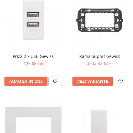
Lustre
Iluminat Scari/Trepte
Iluminat baie
Becuri și surse LED
Sine magnetice
Sisteme de Iluminat Plug & Play
Iluminat Exterior
Priza 2 x USB Gewiss
Rama Suport Gewiss
125,68 Lei
de la 4,06 Lei
Proiectoare LED
Aplice de Exterior
ADAUGA IN COS
VEZI VARIANTE
Lampi de Gradina
Spoturi Exterior Incastrabile
Lampi Solare
Banda - Surse si Accesorii LED
Banda Led Decorativa
Controlere și senzori LED