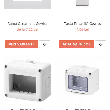
Surse de Alimentare si Accesorii
Banda LED
Profile Aluminiu pentru Banda LED
Iluminat Industrial
Rama Ornament Gewiss
Tasta Falsa 1M Gewiss
Corpuri Liniare LED Industriale
de la 7,22 Lei
4,06 Lei
Corp Iluminat Led Highbay
Iluminat Stradal
VEZI VARIANTE
ADAUGA IN COS
Iluminat de Urgență
Videointerfoane Si Interfoane
Kituri Legrand
Statii Incarcare Electrice
Stalpi Octogonali Galvanizati
Stalpi de Iluminat
Brate + accesorii
Stalpi Decorativi
Plafoniere cu ventilator integrat