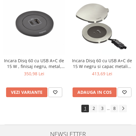
Incara Disq 60 cu USB A+C de
Incara Disq 60 cu USB A+C de
15 W , finisaj negru, metal,
15 W negru si capac metalic,
alb, cablu de 0,5 m + conector
cablu de 0,5 m + conector
350,98 Lei
413,69 Lei
Wieland
Wieland
VEZI VARIANTE
ADAUGA IN COS
1
2
3
8
...
NEWSLETTER