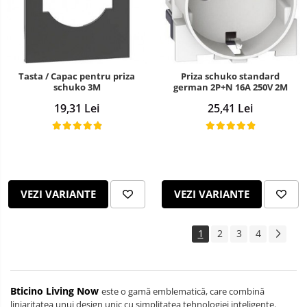
Tasta / Capac pentru priza
Priza schuko standard
schuko 3M
german 2P+N 16A 250V 2M
19,31 Lei
25,41 Lei
VEZI VARIANTE
VEZI VARIANTE
1
2
3
4
Bticino Living Now
este o gamă emblematică, care combină
liniaritatea unui design unic cu simplitatea tehnologiei inteligente.