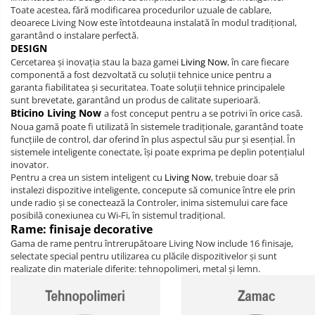
Toate acestea, fără modificarea procedurilor uzuale de cablare,
deoarece Living Now este întotdeauna instalată în modul tradiţional,
garantând o instalare perfectă.
DESIGN
Cercetarea şi inovaţia stau la baza gamei
Living Now
, în care fiecare
componentă a fost dezvoltată cu soluţii tehnice unice pentru a
garanta fiabilitatea şi securitatea. Toate soluţii tehnice principalele
sunt brevetate, garantând un produs de calitate superioară.
Bticino Living Now
a fost conceput pentru a se potrivi în orice casă.
Noua gamă poate fi utilizată în sistemele tradiţionale, garantând toate
funcţiile de control, dar oferind în plus aspectul său pur şi esenţial. În
sistemele inteligente conectate, îşi poate exprima pe deplin potenţialul
inovator.
Pentru a crea un sistem inteligent cu
Living Now
, trebuie doar să
instalezi dispozitive inteligente, concepute să comunice între ele prin
unde radio şi se conectează la Controler, inima sistemului care face
posibilă conexiunea cu Wi-Fi, în sistemul tradiţional.
Rame: finisaje decorative
Gama de rame pentru întrerupătoare Living Now include 16 finisaje,
selectate special pentru utilizarea cu plăcile dispozitivelor și sunt
realizate din materiale diferite: tehnopolimeri, metal și lemn.