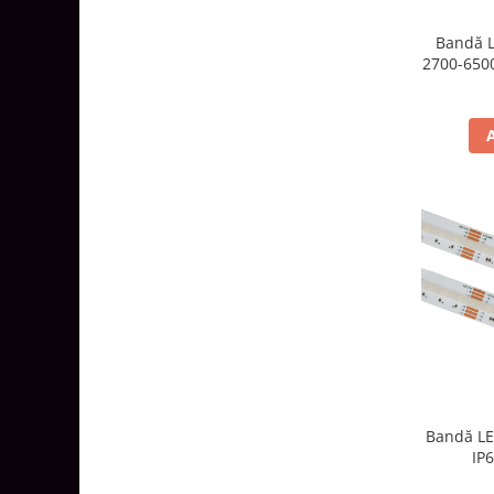
Surse de Alimentare si Accesorii
Banda LED
Bandă L
2700-6500
Profile Aluminiu pentru Banda LED
Iluminat Industrial
Corpuri Liniare LED Industriale
Corp Iluminat Led Highbay
Iluminat Stradal
Iluminat de Urgență
Videointerfoane Si Interfoane
Kituri Legrand
Statii Incarcare Electrice
Stalpi Octogonali Galvanizati
Stalpi de Iluminat
Brate + accesorii
Bandă LE
Stalpi Decorativi
IP
Plafoniere cu ventilator integrat