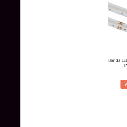
Bandă LED
, 