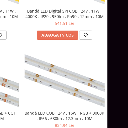
V , 11W ,
Bandă LED Digital SPI COB , 24V , 11W ,
12mm , 10M
4000K , IP20 , 950lm , Ra90 , 12mm , 10M
541,51 Lei
ADAUGA IN COS
B + CCT ,
Bandă LED COB , 24V , 16W , RGB + 3000K
0M
, IP66 , 680lm , 12.3mm , 10M
834,94 Lei