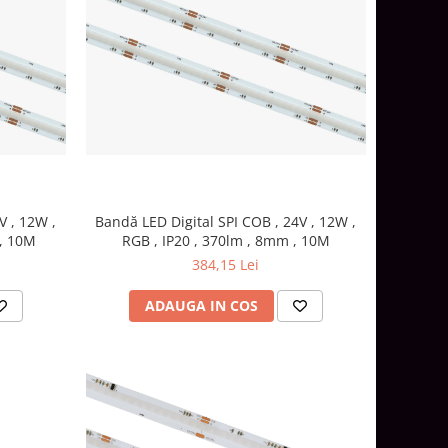
V , 12W ,
Bandă LED Digital SPI COB , 24V , 12W ,
 , 10M
RGB , IP20 , 370lm , 8mm , 10M
384,15 Lei
ADAUGA IN COS