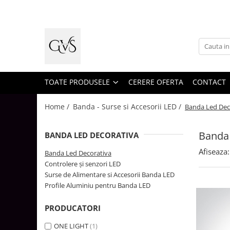
Toate Produsele
New Products
Cabluri Electrice
Conductori - Fy - Myf
TOATE PRODUSELE
CERERE OFERTA
CONTACT
Cabluri tip Cordon (MYYM)
Home /
Banda - Surse si Accesorii LED /
Banda Led Dec
Cabluri tip CYY-F
Cabluri Bransament
Banda 
BANDA LED DECORATIVA
Cabluri tip N2XH Halogen Free
Afiseaza:
Banda Led Decorativa
Cabluri tip NHXH E90 Halogen Free
Controlere și senzori LED
Surse de Alimentare si Accesorii Banda LED
Cabluri Internet - TV
Profile Aluminiu pentru Banda LED
Cabluri Alarmă - Incendiu
PRODUCATORI
Fibră Optică
Tablouri si Sigurante
ONE LIGHT
(1)