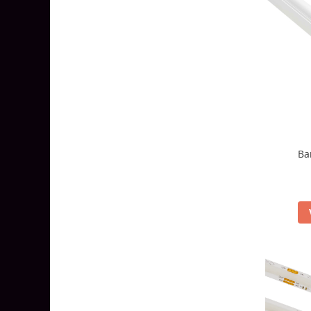
Aparataj Modular
Bticino Living NOW
Bticino AXOLUTE AIR
Gama Gewiss System
Gama Matix Bticino
Legrand Mosaic
Doze de Pardoseala
Doze de Pardoseala Universale
Ba
Incara Legrand
Iluminat Interior
Aplice - Plafoniere
Spoturi LED
Panouri LED
Lampi de Birou
Lampadare