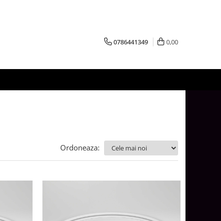
0786441349
0,00
Ordoneaza: