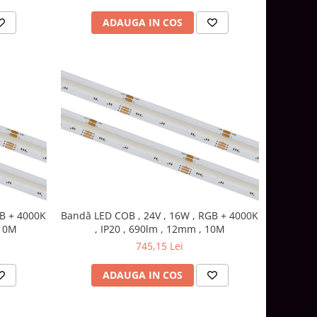
ADAUGA IN COS
GB + 4000K
Bandă LED COB , 24V , 16W , RGB + 4000K
 10M
, IP20 , 690lm , 12mm , 10M
745,15 Lei
ADAUGA IN COS