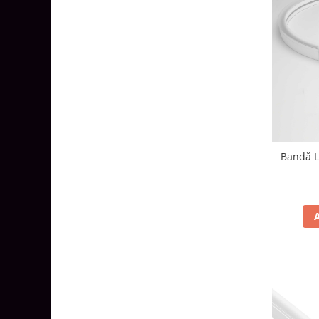
Aparataj Smart
Livolo
Intrerupatoare Touch / Standard
German
Intrerupatoare Touch / Standard
Italian
Întrerupătoare Mecanice
Prize Schuko - TV / Date / Media
Bandă L
Prize + Intrerupatoare
Prize
Living Now With Netatmo
Prize si Intrerupatoare
Aparataj Aplicat
Gama Palmyie Viko
Aparataj Clasic
Gama Legrand Niloe
Panasonic Arkedia Slim