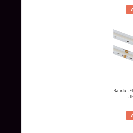
Bandă LED
, 