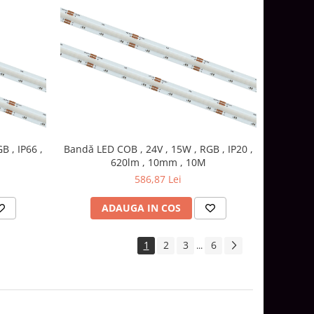
B , IP66 ,
Bandă LED COB , 24V , 15W , RGB , IP20 ,
620lm , 10mm , 10M
586,87 Lei
ADAUGA IN COS
1
2
3
6
...