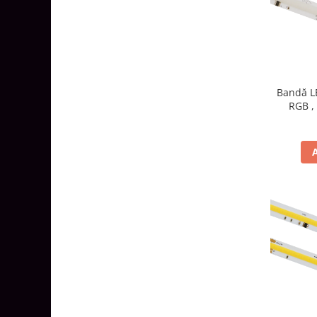
Lustre
Iluminat Scari/Trepte
Iluminat baie
Becuri și surse LED
Sine magnetice
Bandă LE
RGB ,
Sisteme de Iluminat Plug & Play
Iluminat Exterior
Proiectoare LED
Aplice de Exterior
Lampi de Gradina
Spoturi Exterior Incastrabile
Lampi Solare
Banda - Surse si Accesorii LED
Banda Led Decorativa
Controlere și senzori LED