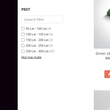
Tablouri Organizare
PRET
Cutii Sigurante
Sigurante Automate
Gama Legrand
50 Lei - 100 Lei
(4)
Gama Noark
100 Lei - 150 Lei
(4)
Accesorii Tablou-Sigurante
150 Lei - 200 Lei
(3)
200 Lei - 250 Lei
(5)
Contor Curent
250 Lei - 300 Lei
(47)
Driver L
Relee de comanda si supraveghere
Vezi mai multe
8W
Trasee Cabluri / Accesorii
Copex
Tub PVC
Canal Cablu PVC
Jgheaburi Metalice Perforate
Bandă Izolier
Doze Electrice