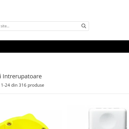
si Intrerupatoare
1-
24
din
316
produse