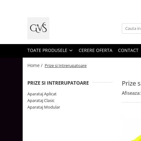
Toate Produsele
New Products
Cabluri Electrice
Conductori - Fy - Myf
TOATE PRODUSELE
CERERE OFERTA
CONTACT
Cabluri tip Cordon (MYYM)
Home /
Prize si Intrerupatoare
Cabluri tip CYY-F
Cabluri Bransament
Prize 
PRIZE SI INTRERUPATOARE
Cabluri tip N2XH Halogen Free
Afiseaza:
Aparataj Aplicat
Cabluri tip NHXH E90 Halogen Free
Aparataj Clasic
Aparataj Modular
Cabluri Internet - TV
Cabluri Alarmă - Incendiu
Fibră Optică
Tablouri si Sigurante