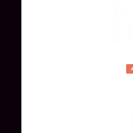
Lustre
Iluminat Scari/Trepte
Iluminat baie
Becuri și surse LED
Sine magnetice
Sisteme de Iluminat Plug & Play
Iluminat Exterior
Proiectoare LED
Aplice de Exterior
Lampi de Gradina
Spoturi Exterior Incastrabile
Lampi Solare
Banda - Surse si Accesorii LED
Banda Led Decorativa
Controlere și senzori LED