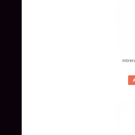
Aparataj Smart
Livolo
Intrerupatoare Touch / Standard
German
Intrerupatoare Touch / Standard
Italian
Întrerupătoare Mecanice
Prize Schuko - TV / Date / Media
Intre
Prize + Intrerupatoare
Prize
Living Now With Netatmo
Prize si Intrerupatoare
Aparataj Aplicat
Gama Palmyie Viko
Aparataj Clasic
Gama Legrand Niloe
Panasonic Arkedia Slim