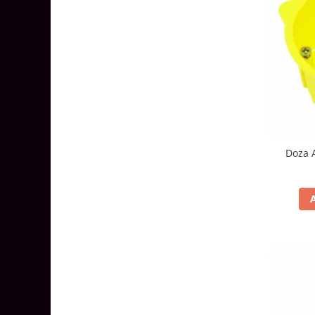
Tablouri Organizare
Cutii Sigurante
Sigurante Automate
Gama Legrand
Gama Noark
Accesorii Tablou-Sigurante
Contor Curent
Doza 
Relee de comanda si supraveghere
Trasee Cabluri / Accesorii
Copex
Tub PVC
Canal Cablu PVC
Jgheaburi Metalice Perforate
Bandă Izolier
Doze Electrice