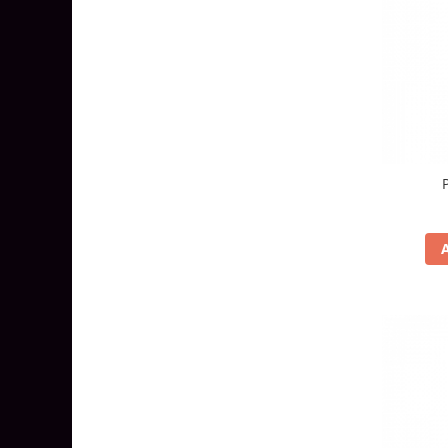
Aparataj Modular
Bticino Living NOW
Bticino AXOLUTE AIR
Gama Gewiss System
Gama Matix Bticino
Legrand Mosaic
Doze de Pardoseala
Doze de Pardoseala Universale
Incara Legrand
Iluminat Interior
Aplice - Plafoniere
Spoturi LED
Panouri LED
Lampi de Birou
Lampadare