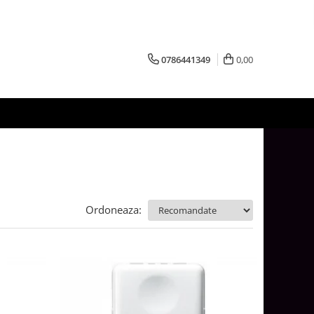
0786441349
0,00
Ordoneaza: