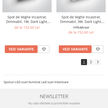
Spot de Veghe Incastrat,
Spot de Veghe Incastrat,
Dimmabil, 1W, Dark Light,
Dimmabil, 3W, Dark Light,
IP54
IP54
de la 132,60 Lei
179,60 Lei
de la 152,60 Lei
VEZI VARIANTE
VEZI VARIANTE
1
2
Spoturi LED scari.Iluminat Led scari interioare
NEWSLETTER
Nu rata ofertele si promotiile noastre