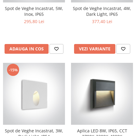
Aparataj Modular
Spot de Veghe Incastrat, 5W,
Spot de Veghe Incastrat, 4W,
Inox, IP65
Dark Light, IP65
Bticino Living NOW
295,80 Lei
377,40 Lei
Bticino AXOLUTE AIR
Gama Gewiss System
Gama Matix Bticino
Legrand Mosaic
ADAUGA IN COS
VEZI VARIANTE
Doze de Pardoseala
Doze de Pardoseala Universale
-15%
Incara Legrand
Iluminat Interior
Aplice - Plafoniere
Spoturi LED
Panouri LED
Lampi de Birou
Lampadare
Spot de Veghe Incastrat, 3W,
Aplica LED 8W, IP65, CCT