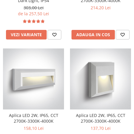
Dark Light, IP54
2700K-3300K-4000K
Lustre
303,00 Lei
214,20 Lei
Iluminat Scari/Trepte
de la 257,50 Lei
Iluminat baie
Becuri și surse LED
VEZI VARIANTE
ADAUGA IN COS
Sine magnetice
Sisteme de Iluminat Plug & Play
Iluminat Exterior
Proiectoare LED
Aplice de Exterior
Lampi de Gradina
Spoturi Exterior Incastrabile
Lampi Solare
Banda - Surse si Accesorii LED
Aplica LED 2W, IP65, CCT
Aplica LED 2W, IP65, CCT
Banda Led Decorativa
2700K-3300K-4000K
2700K-3300K-4000K
Controlere și senzori LED
158,10 Lei
137,70 Lei