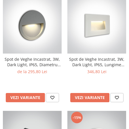
Spot de Veghe Incastrat, 3W,
Spot de Veghe Incastrat, 3W,
Dark Light, IP65, Diametru
Dark Light, IP65, Lungime
114mm x Grosime 35mm
120mm x Latime 80mm x
de la 295,80 Lei
346,80 Lei
Grosime 36mm
VEZI VARIANTE
VEZI VARIANTE
-15%