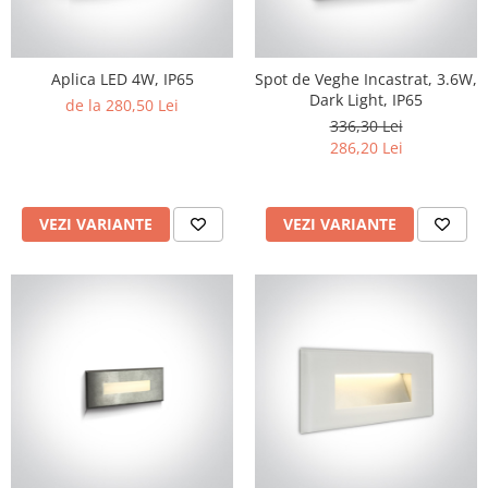
Aparataj Smart
Livolo
Aplica LED 4W, IP65
Spot de Veghe Incastrat, 3.6W,
Intrerupatoare Touch / Standard
Dark Light, IP65
German
de la 280,50 Lei
336,30 Lei
Intrerupatoare Touch / Standard
286,20 Lei
Italian
Întrerupătoare Mecanice
Prize Schuko - TV / Date / Media
VEZI VARIANTE
VEZI VARIANTE
Prize + Intrerupatoare
Prize
Living Now With Netatmo
Prize si Intrerupatoare
Aparataj Aplicat
Gama Palmyie Viko
Aparataj Clasic
Gama Legrand Niloe
Panasonic Arkedia Slim