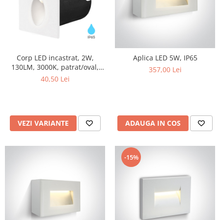
Tablouri Organizare
Cutii Sigurante
Sigurante Automate
Gama Legrand
Corp LED incastrat, 2W,
Aplica LED 5W, IP65
Gama Noark
130LM, 3000K, patrat/oval,
357,00 Lei
IP65, Vectra
40,50 Lei
Accesorii Tablou-Sigurante
Contor Curent
Relee de comanda si supraveghere
VEZI VARIANTE
ADAUGA IN COS
Trasee Cabluri / Accesorii
Copex
Tub PVC
-15%
Canal Cablu PVC
Jgheaburi Metalice Perforate
Bandă Izolier
Doze Electrice