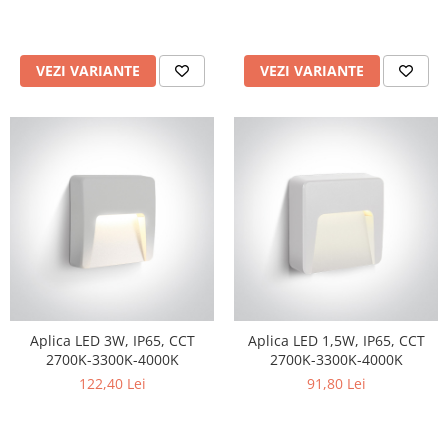
Surse de Alimentare si Accesorii
Banda LED
Profile Aluminiu pentru Banda LED
VEZI VARIANTE
VEZI VARIANTE
Iluminat Industrial
Corpuri Liniare LED Industriale
Corp Iluminat Led Highbay
Iluminat Stradal
Iluminat de Urgență
Videointerfoane Si Interfoane
Kituri Legrand
Statii Incarcare Electrice
Stalpi Octogonali Galvanizati
Aplica LED 3W, IP65, CCT
Aplica LED 1,5W, IP65, CCT
Stalpi de Iluminat
2700K-3300K-4000K
2700K-3300K-4000K
Brate + accesorii
122,40 Lei
91,80 Lei
Stalpi Decorativi
Plafoniere cu ventilator integrat