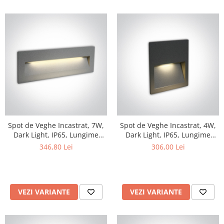
Spot de Veghe Incastrat, 7W,
Spot de Veghe Incastrat, 4W,
Dark Light, IP65, Lungime
Dark Light, IP65, Lungime
225mm x Latime 75mm x
115mm x Latime 115mm x
346,80 Lei
306,00 Lei
Grosime 55mm
Grosime 35mm
VEZI VARIANTE
VEZI VARIANTE