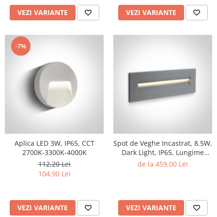
VEZI VARIANTE
VEZI VARIANTE
-7%
Aplica LED 3W, IP65, CCT
Spot de Veghe Incastrat, 8.5W,
2700K-3300K-4000K
Dark Light, IP65, Lungime
250mm x Latime 87mm x
112,20 Lei
de la 459,00 Lei
Grosime 73mm
104,90 Lei
VEZI VARIANTE
VEZI VARIANTE