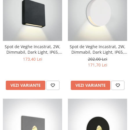
Spot de Veghe Incastrat, 2W,
Spot de Veghe Incastrat, 2W,
Dimmabil, Dark Light, IP65,
Dimmabil, Dark Light, IP65,
Lungime 50mm x Latime
IK08
173,40 Lei
202,00 Lei
50mm x Grosime 40mm
171,70 Lei
VEZI VARIANTE
VEZI VARIANTE