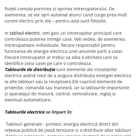
Puteti comuta pornirea si oprirea intrerupatorului. De
asemenea, se vor opri automat atunci cand curge prea mult
curent electric prin ele – pentru asta sunt folosite.
In
tabloul electric
, veti gasi un intrerupator principal care
controleaza puterea intregii case. Veti vedea, de asemenea,
intrerupatoare individuale, fiecare responsabil pentru
furnizarea de energie electrica unei anumite parti a casei.
Fiecare intrerupator ar trebui sa aiba o eticheta care sa
identifice zona casei pe care o controleaza.
Tablourile de distribuţie
sunt elemente ale instalaţiilor
electrice având rolul de a asigura distribuţia energiei electrice
la alte tablouri sau la receptoare.Ele cuprind elemente de
protecţie, comandă sau manevră, iar la tablourile importante
şi aparatajul de masură, control, semnalizare, reglaj şi
eventual automatizare.
Tablourile electrice
se împart în:
Tablouri generale - primesc energia electrică direct din
reţeaua publică de joasă tensiune si o distribuie altor tablouri