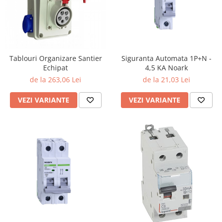
Tablouri Organizare
Cutii Sigurante
Sigurante Automate
Gama Legrand
Tablouri Organizare Santier
Siguranta Automata 1P+N -
Gama Noark
Echipat
4,5 KA Noark
de la 263,06 Lei
de la 21,03 Lei
Accesorii Tablou-Sigurante
Contor Curent
VEZI VARIANTE
VEZI VARIANTE
Relee de comanda si supraveghere
Trasee Cabluri / Accesorii
Copex
Tub PVC
Canal Cablu PVC
Jgheaburi Metalice Perforate
Bandă Izolier
Doze Electrice