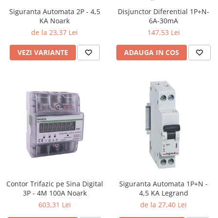
Aparataj Smart
Siguranta Automata 2P - 4,5
Disjunctor Diferential 1P+N-
KA Noark
6A-30mA
Livolo
de la 23,37 Lei
147,53 Lei
Intrerupatoare Touch / Standard
German
VEZI VARIANTE
ADAUGA IN COS
Intrerupatoare Touch / Standard
Italian
Întrerupătoare Mecanice
Prize Schuko - TV / Date / Media
Prize + Intrerupatoare
Prize
Living Now With Netatmo
Prize si Intrerupatoare
Aparataj Aplicat
Gama Palmyie Viko
Contor Trifazic pe Sina Digital
Siguranta Automata 1P+N -
Aparataj Clasic
3P - 4M 100A Noark
4,5 KA Legrand
Gama Legrand Niloe
603,31 Lei
de la 27,40 Lei
Panasonic Arkedia Slim