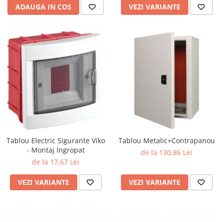
ADAUGA IN COS
VEZI VARIANTE
Aparataj Modular
Bticino Living NOW
Bticino AXOLUTE AIR
Gama Gewiss System
Gama Matix Bticino
Legrand Mosaic
Doze de Pardoseala
Doze de Pardoseala Universale
Incara Legrand
Iluminat Interior
Tablou Electric Sigurante Viko
Tablou Metalic+Contrapanou
Aplice - Plafoniere
- Montaj Ingropat
de la 130,86 Lei
Spoturi LED
de la 17,67 Lei
Panouri LED
VEZI VARIANTE
VEZI VARIANTE
Lampi de Birou
Lampadare