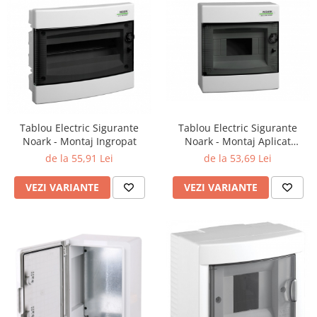
Lustre
Iluminat Scari/Trepte
Iluminat baie
Becuri și surse LED
Sine magnetice
Sisteme de Iluminat Plug & Play
Tablou Electric Sigurante
Tablou Electric Sigurante
Iluminat Exterior
Noark - Montaj Ingropat
Noark - Montaj Aplicat
Proiectoare LED
(Seletati Nr. Module)
de la 55,91 Lei
de la 53,69 Lei
Aplice de Exterior
VEZI VARIANTE
VEZI VARIANTE
Lampi de Gradina
Spoturi Exterior Incastrabile
Lampi Solare
Banda - Surse si Accesorii LED
Banda Led Decorativa
Controlere și senzori LED