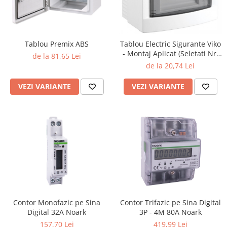
Surse de Alimentare si Accesorii
Banda LED
Profile Aluminiu pentru Banda LED
Tablou Premix ABS
Tablou Electric Sigurante Viko
Iluminat Industrial
- Montaj Aplicat (Seletati Nr.
de la 81,65 Lei
Corpuri Liniare LED Industriale
Module)
de la 20,74 Lei
Corp Iluminat Led Highbay
VEZI VARIANTE
VEZI VARIANTE
Iluminat Stradal
Iluminat de Urgență
Videointerfoane Si Interfoane
Kituri Legrand
Statii Incarcare Electrice
Stalpi Octogonali Galvanizati
Stalpi de Iluminat
Brate + accesorii
Contor Monofazic pe Sina
Contor Trifazic pe Sina Digital
Stalpi Decorativi
Digital 32A Noark
3P - 4M 80A Noark
Plafoniere cu ventilator integrat
157,70 Lei
419,99 Lei