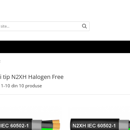
e
i tip N2XH Halogen Free
1-
10
din
10
produse