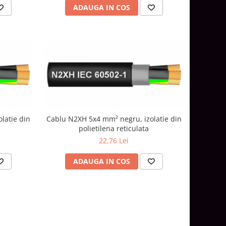
ADAUGA IN COS
latie din
Cablu N2XH 5x4 mm² negru, izolatie din
polietilena reticulata
22,76 Lei
ADAUGA IN COS