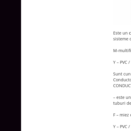
Surse de Alimentare si Accesorii
Banda LED
Profile Aluminiu pentru Banda LED
Iluminat Industrial
Este un
c
Corpuri Liniare LED Industriale
sisteme 
Corp Iluminat Led Highbay
M-multifi
Iluminat Stradal
Iluminat de Urgență
Y – PVC / 
Videointerfoane Si Interfoane
Sunt cun
Kituri Legrand
Conducto
CONDUC
Statii Incarcare Electrice
Stalpi Octogonali Galvanizati
– este u
Stalpi de Iluminat
tuburi de
Brate + accesorii
F – miez 
Stalpi Decorativi
Y – PVC / 
Plafoniere cu ventilator integrat