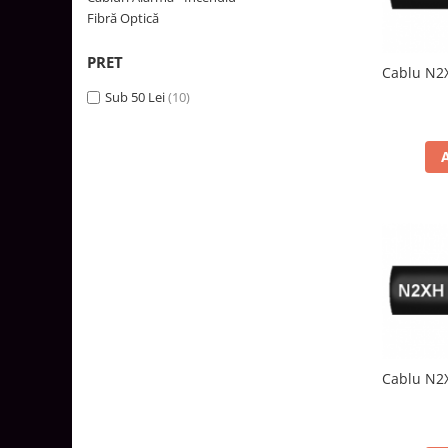
Tablouri Organizare
Fibră Optică
Cutii Sigurante
PRET
Cablu N2X
Sigurante Automate
Sub 50 Lei
(10)
Gama Legrand
Gama Noark
Accesorii Tablou-Sigurante
Contor Curent
Relee de comanda si supraveghere
Trasee Cabluri / Accesorii
Copex
Tub PVC
Canal Cablu PVC
Jgheaburi Metalice Perforate
Cablu N2X
Bandă Izolier
Doze Electrice