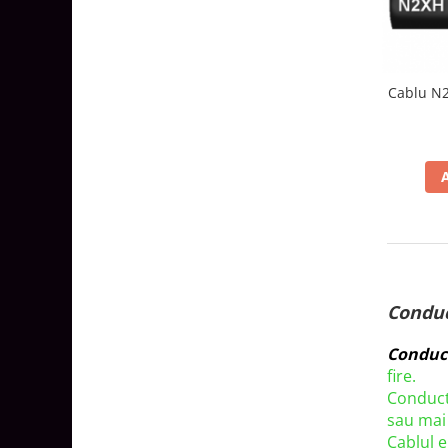
Aparataj Modular
Bticino Living NOW
Bticino AXOLUTE AIR
Cablu N2
Gama Gewiss System
Gama Matix Bticino
Legrand Mosaic
Doze de Pardoseala
Doze de Pardoseala Universale
Incara Legrand
Iluminat Interior
Aplice - Plafoniere
Conduc
Spoturi LED
Conduct
Panouri LED
fire.
Lampi de Birou
Conducta
sau mai 
Lampadare
Cablul 