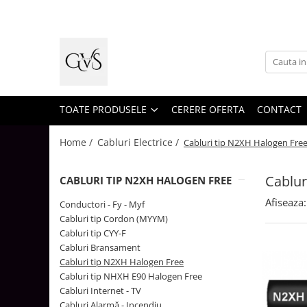
Toate Produsele
New Products
Cabluri Electrice
Conductori - Fy - Myf
TOATE PRODUSELE
CERERE OFERTA
CONTACT
Cabluri tip Cordon (MYYM)
Home /
Cabluri Electrice /
Cabluri tip N2XH Halogen Fre
Cabluri tip CYY-F
Cabluri Bransament
Cablur
CABLURI TIP N2XH HALOGEN FREE
Cabluri tip N2XH Halogen Free
Afiseaza:
Conductori - Fy - Myf
Cabluri tip NHXH E90 Halogen Free
Cabluri tip Cordon (MYYM)
Cabluri tip CYY-F
Cabluri Internet - TV
Cabluri Bransament
Cabluri Alarmă - Incendiu
Cabluri tip N2XH Halogen Free
Cabluri tip NHXH E90 Halogen Free
Fibră Optică
Cabluri Internet - TV
Tablouri si Sigurante
Cabluri Alarmă - Incendiu