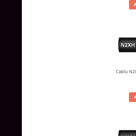
Aparataj Smart
Livolo
Intrerupatoare Touch / Standard
German
Intrerupatoare Touch / Standard
Italian
Întrerupătoare Mecanice
Prize Schuko - TV / Date / Media
Prize + Intrerupatoare
Cablu N2X
Prize
Living Now With Netatmo
Prize si Intrerupatoare
Aparataj Aplicat
Gama Palmyie Viko
Aparataj Clasic
Gama Legrand Niloe
Panasonic Arkedia Slim