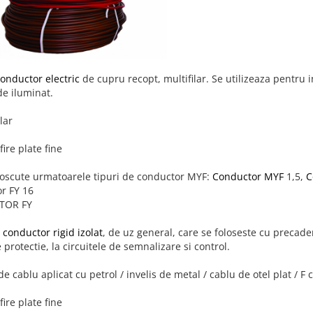
onductor electric
de cupru recopt, multifilar. Se utilizeaza pentru i
de iluminat.
lar
fire plate fine
oscute urmatoarele tipuri de conductor MYF:
Conductor MYF
1,5,
C
r FY 16
TOR FY
n
conductor rigid izolat
, de uz general, care se foloseste cu precadere
 protectie, la circuitele de semnalizare si control.
de cablu aplicat cu petrol / invelis de metal / cablu de otel plat / 
fire plate fine