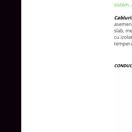
Lustre
sistem,
Iluminat Scari/Trepte
Cabluri
Iluminat baie
asemenea
Becuri și surse LED
slab, me
cu izola
Sine magnetice
temperat
Sisteme de Iluminat Plug & Play
Iluminat Exterior
Proiectoare LED
CONDUC
Aplice de Exterior
Lampi de Gradina
Spoturi Exterior Incastrabile
Lampi Solare
Banda - Surse si Accesorii LED
Banda Led Decorativa
Controlere și senzori LED