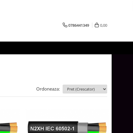
0786441349
0,00
Ordoneaza: