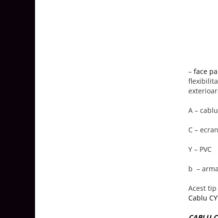
–
face pa
flexibili
exterioar
A – cablu
C – ecran
Y – PVC
b – arma
Acest tip
Cablu CY
CABLU C