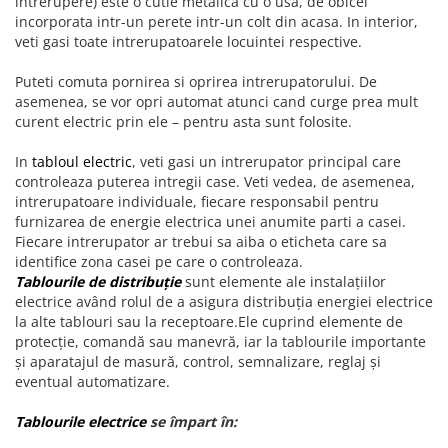
intrerupere) este o cutie metalica cu o usa, de obicei
Aparataj Modular
incorporata intr-un perete intr-un colt din acasa. In interior,
veti gasi toate intrerupatoarele locuintei respective.
Bticino Living NOW
Bticino AXOLUTE AIR
Puteti comuta pornirea si oprirea intrerupatorului. De
asemenea, se vor opri automat atunci cand curge prea mult
Gama Gewiss System
curent electric prin ele – pentru asta sunt folosite.
Gama Matix Bticino
Legrand Mosaic
In
tabloul electric
, veti gasi un intrerupator principal care
Doze de Pardoseala
controleaza puterea intregii case. Veti vedea, de asemenea,
intrerupatoare individuale, fiecare responsabil pentru
Doze de Pardoseala Universale
furnizarea de energie electrica unei anumite parti a casei.
Incara Legrand
Fiecare intrerupator ar trebui sa aiba o eticheta care sa
identifice zona casei pe care o controleaza.
Iluminat Interior
Tablourile de distribuţie
sunt elemente ale instalaţiilor
Aplice - Plafoniere
electrice având rolul de a asigura distribuţia energiei electrice
la alte tablouri sau la receptoare.Ele cuprind elemente de
Spoturi LED
protecţie, comandă sau manevră, iar la tablourile importante
Panouri LED
şi aparatajul de masură, control, semnalizare, reglaj şi
eventual automatizare.
Lampi de Birou
Lampadare
Tablourile electrice
se împart în: