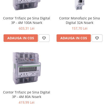
Tablouri Organizare
Cutii Sigurante
Contor Trifazic pe Sina Digital
Contor Monofazic pe Sina
Sigurante Automate
3P - 4M 100A Noark
Digital 32A Noark
Gama Legrand
603,31 Lei
157,70 Lei
Gama Noark
ADAUGA IN COS
ADAUGA IN COS
Accesorii Tablou-Sigurante
Contor Curent
Relee de comanda si supraveghere
Trasee Cabluri / Accesorii
Copex
Tub PVC
Canal Cablu PVC
Jgheaburi Metalice Perforate
Contor Trifazic pe Sina Digital
Bandă Izolier
3P - 4M 80A Noark
419,99 Lei
Doze Electrice