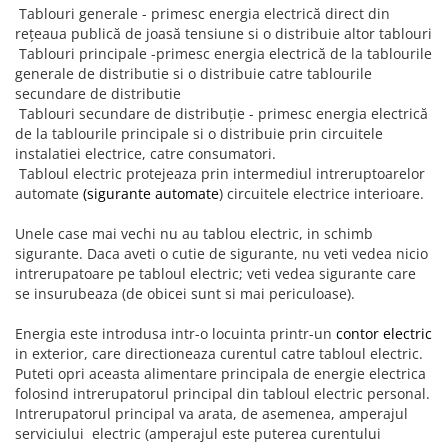
Lustre
Tablouri generale - primesc energia electrică direct din
Iluminat Scari/Trepte
reţeaua publică de joasă tensiune si o distribuie altor tablouri
Tablouri principale -primesc energia electrică de la tablourile
Iluminat baie
generale de distributie si o distribuie catre tablourile
secundare de distributie
Becuri și surse LED
Tablouri secundare de distribuţie - primesc energia electrică
Sine magnetice
de la tablourile principale si o distribuie prin circuitele
instalatiei electrice, catre consumatori.
Sisteme de Iluminat Plug & Play
Tabloul electric protejeaza prin intermediul intreruptoarelor
Iluminat Exterior
automate
(sigurante automate
) circuitele electrice interioare.
Proiectoare LED
Unele case mai vechi nu au tablou electric, in schimb
Aplice de Exterior
sigurante. Daca aveti o cutie de sigurante, nu veti vedea nicio
intrerupatoare pe tabloul electric; veti vedea sigurante care
Lampi de Gradina
se insurubeaza (de obicei sunt si mai periculoase).
Spoturi Exterior Incastrabile
Energia este introdusa intr-o locuinta printr-un
contor electric
Lampi Solare
in exterior, care directioneaza curentul catre tabloul electric.
Banda - Surse si Accesorii LED
Puteti opri aceasta alimentare principala de energie electrica
folosind intrerupatorul principal din tabloul electric personal.
Banda Led Decorativa
Intrerupatorul principal va arata, de asemenea, amperajul
Controlere și senzori LED
serviciului electric (amperajul este puterea curentului