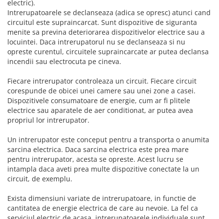
electric).
Surse de Alimentare si Accesorii
Intrerupatoarele se declanseaza (adica se opresc) atunci cand
Banda LED
circuitul este supraincarcat. Sunt dispozitive de siguranta
Profile Aluminiu pentru Banda LED
menite sa previna deteriorarea dispozitivelor electrice sau a
locuintei. Daca intrerupatorul nu se declanseaza si nu
Iluminat Industrial
opreste curentul, circuitele supraincarcate ar putea declansa
Corpuri Liniare LED Industriale
incendii sau electrocuta pe cineva.
Corp Iluminat Led Highbay
Fiecare intrerupator controleaza un circuit. Fiecare circuit
Iluminat Stradal
corespunde de obicei unei camere sau unei zone a casei.
Dispozitivele consumatoare de energie, cum ar fi plitele
Iluminat de Urgență
electrice sau aparatele de aer conditionat, ar putea avea
Videointerfoane Si Interfoane
propriul lor intrerupator.
Kituri Legrand
Un intrerupator este conceput pentru a transporta o anumita
Statii Incarcare Electrice
sarcina electrica. Daca sarcina electrica este prea mare
Stalpi Octogonali Galvanizati
pentru intrerupator, acesta se opreste. Acest lucru se
Stalpi de Iluminat
intampla daca aveti prea multe dispozitive conectate la un
circuit, de exemplu.
Brate + accesorii
Stalpi Decorativi
Exista dimensiuni variate de intrerupatoare, in functie de
cantitatea de energie electrica de care au nevoie. La fel ca
Plafoniere cu ventilator integrat
serviciul electric de acasa, intrerupatoarele individuale sunt