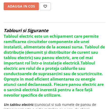
Aparataj Smart
ADAUGA IN COS
Livolo
Intrerupatoare Touch / Standard
German
Intrerupatoare Touch / Standard
Tablouri si Sigurante
Italian
Tabloul electric este un echipament care permite
Întrerupătoare Mecanice
ramificarea circuitelor componente ale unei
instalatii, alimentate de la aceeasi sursa. Tabloul de
Prize Schuko - TV / Date / Media
distribuție (denumit și distribuitor de curent sau
Prize + Intrerupatoare
tablou electric) sau panou electric, are cel mai
Prize
important rol într-o instalație electrică.Tabloul
Living Now With Netatmo
electric are rolul de a proteja cablurile sau
conductoarele de suprasarcini sau de scurtcircuite.
Prize si Intrerupatoare
Oprește in mod eficient alimentarea cu energie
Aparataj Aplicat
atunci cand declansează. Fiecare panou electric are
Gama Palmyie Viko
o sarcină electrică inerentă pentru a face față
Aparataj Clasic
nevoilor specifice de utilizare.
Gama Legrand Niloe
Un tablou electric
(cunoscut si sub numele de panou de
Panasonic Arkedia Slim