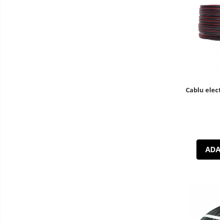
Cablu elec
ADA