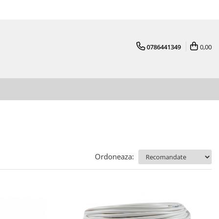
0786441349
0,00
Ordoneaza: