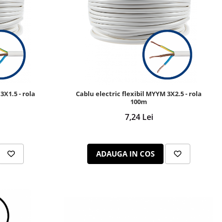
3X1.5 - rola
Cablu electric flexibil MYYM 3X2.5 - rola
100m
7,24 Lei
ADAUGA IN COS