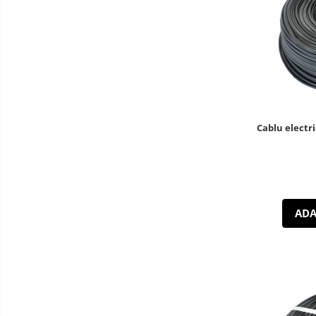
Cablu electri
ADA