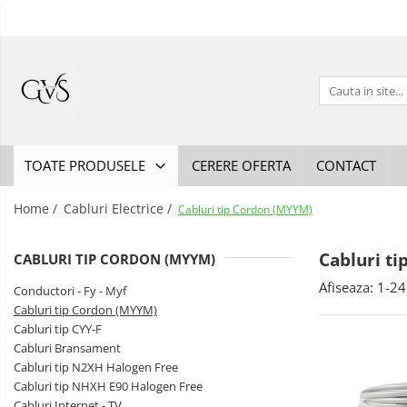
Toate Produsele
New Products
Cabluri Electrice
Conductori - Fy - Myf
TOATE PRODUSELE
CERERE OFERTA
CONTACT
Cabluri tip Cordon (MYYM)
Cabluri tip CYY-F
Home /
Cabluri Electrice /
Cabluri tip Cordon (MYYM)
Cabluri Bransament
Cabluri t
Cabluri tip N2XH Halogen Free
CABLURI TIP CORDON (MYYM)
Cabluri tip NHXH E90 Halogen Free
Afiseaza:
1-
24
Conductori - Fy - Myf
Cabluri tip Cordon (MYYM)
Cabluri Internet - TV
Cabluri tip CYY-F
Cabluri Alarmă - Incendiu
Cabluri Bransament
Cabluri tip N2XH Halogen Free
Fibră Optică
Cabluri tip NHXH E90 Halogen Free
Tablouri si Sigurante
Cabluri Internet - TV