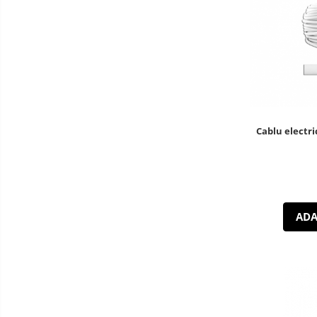
Iluminat Stradal
Kituri Legrand
Brate + accesorii
Stalpi Decorativi
Cablu electri
ADA