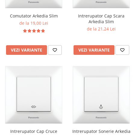
Aparataj Smart
Livolo
Comutator Arkedia Slim
Intrerupator Cap Scara
Arkedia Slim
Intrerupatoare Touch / Standard
de la 19,00 Lei
German
de la 21,24 Lei
Intrerupatoare Touch / Standard
Italian
VEZI VARIANTE
VEZI VARIANTE
Întrerupătoare Mecanice
Prize Schuko - TV / Date / Media
Prize + Intrerupatoare
Prize
Living Now With Netatmo
Prize si Intrerupatoare
Aparataj Aplicat
Gama Palmyie Viko
Aparataj Clasic
Gama Legrand Niloe
Intrerupator Cap Cruce
Intrerupator Sonerie Arkedia
Panasonic Arkedia Slim