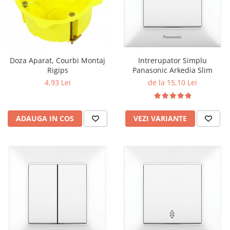
Tablouri Organizare
Cutii Sigurante
Sigurante Automate
Gama Legrand
Doza Aparat, Courbi Montaj
Intrerupator Simplu
Gama Noark
Rigips
Panasonic Arkedia Slim
4,93 Lei
de la 15,10 Lei
Accesorii Tablou-Sigurante
Contor Curent
Relee de comanda si supraveghere
ADAUGA IN COS
VEZI VARIANTE
Trasee Cabluri / Accesorii
Copex
Tub PVC
Canal Cablu PVC
Jgheaburi Metalice Perforate
Bandă Izolier
Doze Electrice