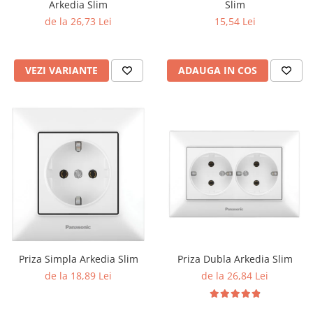
Arkedia Slim
Slim
Aparataj Modular
de la 26,73 Lei
15,54 Lei
Bticino Living NOW
Bticino AXOLUTE AIR
VEZI VARIANTE
ADAUGA IN COS
Gama Gewiss System
Gama Matix Bticino
Legrand Mosaic
Doze de Pardoseala
Doze de Pardoseala Universale
Incara Legrand
Iluminat Interior
Aplice - Plafoniere
Spoturi LED
Panouri LED
Priza Simpla Arkedia Slim
Priza Dubla Arkedia Slim
Lampi de Birou
de la 18,89 Lei
de la 26,84 Lei
Lampadare