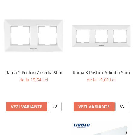
Surse de Alimentare si Accesorii
Banda LED
Profile Aluminiu pentru Banda LED
Iluminat Industrial
Corpuri Liniare LED Industriale
Corp Iluminat Led Highbay
Iluminat Stradal
Iluminat de Urgență
Videointerfoane Si Interfoane
Rama 2 Posturi Arkedia Slim
Rama 3 Posturi Arkedia Slim
Kituri Legrand
de la 15,54 Lei
de la 19,00 Lei
Statii Incarcare Electrice
Stalpi Octogonali Galvanizati
Stalpi de Iluminat
VEZI VARIANTE
VEZI VARIANTE
Brate + accesorii
Stalpi Decorativi
Plafoniere cu ventilator integrat