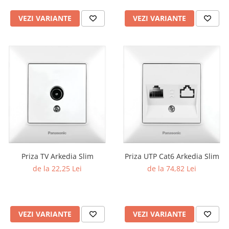
Lustre
Iluminat Scari/Trepte
VEZI VARIANTE
VEZI VARIANTE
Iluminat baie
Becuri și surse LED
Sine magnetice
Sisteme de Iluminat Plug & Play
Iluminat Exterior
Proiectoare LED
Aplice de Exterior
Lampi de Gradina
Priza TV Arkedia Slim
Priza UTP Cat6 Arkedia Slim
Spoturi Exterior Incastrabile
de la 22,25 Lei
de la 74,82 Lei
Lampi Solare
Banda - Surse si Accesorii LED
Banda Led Decorativa
VEZI VARIANTE
VEZI VARIANTE
Controlere și senzori LED