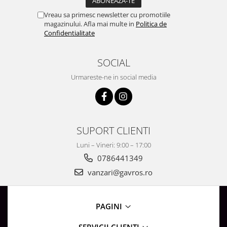
Surse de Alimentare si Accesorii
Banda LED
Vreau sa primesc newsletter cu promotiile
magazinului. Afla mai multe in
Politica de
Profile Aluminiu pentru Banda LED
Confidentialitate
Iluminat Industrial
Corpuri Liniare LED Industriale
SOCIAL
Corp Iluminat Led Highbay
Urmareste-ne in social media
Iluminat Stradal
Iluminat de Urgență
Videointerfoane Si Interfoane
SUPORT CLIENTI
Kituri Legrand
Luni – Vineri: 9:00 – 17:00
Statii Incarcare Electrice
0786441349
Stalpi Octogonali Galvanizati
vanzari@gavros.ro
Stalpi de Iluminat
Brate + accesorii
Stalpi Decorativi
PAGINI
Plafoniere cu ventilator integrat