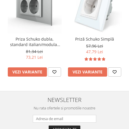
Lustre
Iluminat Scari/Trepte
Iluminat baie
Becuri și surse LED
Sine magnetice
Priza Schuko dubla,
Priză Schuko Simplă
standard italian/modular
Sisteme de Iluminat Plug & Play
57,96 Lei
4M
81,34 Lei
47,79 Lei
Iluminat Exterior
73,21 Lei
Proiectoare LED
Aplice de Exterior
VEZI VARIANTE
VEZI VARIANTE
Lampi de Gradina
Spoturi Exterior Incastrabile
Lampi Solare
NEWSLETTER
Banda - Surse si Accesorii LED
Nu rata ofertele si promotiile noastre
Banda Led Decorativa
Controlere și senzori LED