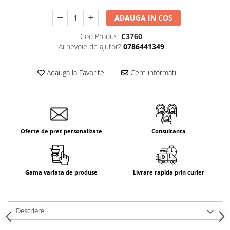
Aparataj Smart
ADAUGA IN COS
Livolo
Cod Produs:
C3760
Intrerupatoare Touch / Standard
Ai nevoie de ajutor?
0786441349
German
Intrerupatoare Touch / Standard
Italian
Adauga la Favorite
Cere informatii
Întrerupătoare Mecanice
Prize Schuko - TV / Date / Media
Prize + Intrerupatoare
Prize
Oferte de pret personalizate
Consultanta
Living Now With Netatmo
Prize si Intrerupatoare
Aparataj Aplicat
Gama variata de produse
Livrare rapida prin curier
Gama Palmyie Viko
Aparataj Clasic
Descriere
Gama Legrand Niloe
Panasonic Arkedia Slim