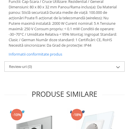
Functii: Cap-Scara / Cruce Utilizare: Rezidential / General
Aparataj Modular
Dimensiuni: 80 x 80 x 32 mm Panou/Rama inclus(a): Da Material
panou: Sticlă securizată Durata medie de viață: 100.000 de
Bticino Living NOW
acționări Poate fi acționat de la telecomandă (wireless): Nu
Bticino AXOLUTE AIR
Putere maximă instalată: 2000 W Curent nominal: 5 A Tensiune
maximă: 250 V Consum propriu: < 0.1 mW Conditii de operare:
Gama Gewiss System
-30~70°C / Umiditate Relativa < 95% Montaj: Ingropat Standard:
Gama Matix Bticino
Clasic / German Număr doze standard: 1 Certificări: CE, RoHS
Legrand Mosaic
Necesită sincronizare: Da Grad de protecție: IP44
Doze de Pardoseala
Informatii conformitate produs
Doze de Pardoseala Universale
Review-uri
(0)
Incara Legrand
Iluminat Interior
Aplice - Plafoniere
PRODUSE SIMILARE
Spoturi LED
Panouri LED
Lampi de Birou
-10%
-18%
Lampadare