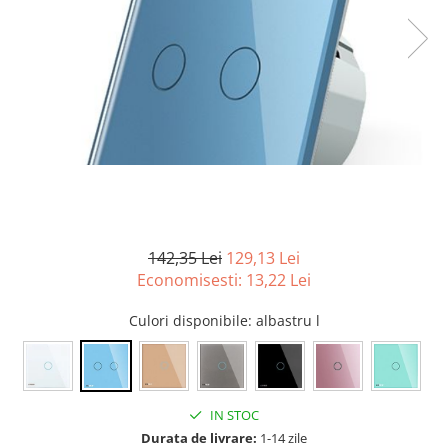
Tablouri Organizare
Cutii Sigurante
Sigurante Automate
Gama Legrand
Gama Noark
Accesorii Tablou-Sigurante
Contor Curent
Relee de comanda si supraveghere
Trasee Cabluri / Accesorii
142,35 Lei
129,13 Lei
Economisesti:
13,22
Lei
Copex
Tub PVC
Culori disponibile
: albastru l
Canal Cablu PVC
Jgheaburi Metalice Perforate
Bandă Izolier
IN STOC
Doze Electrice
Durata de livrare:
1-14 zile