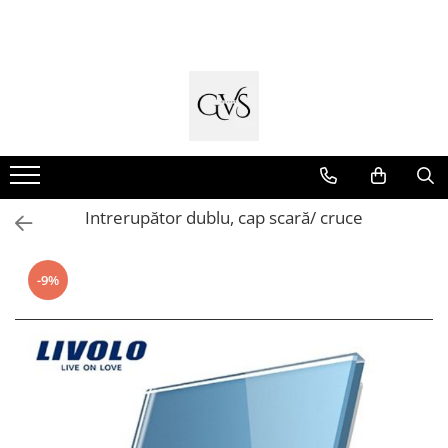
Toate Produsele
New Products
Cabluri Electrice
Conductori - Fy - Myf
Cabluri tip Cordon (MYYM)
Intrerupător dublu, cap scară/ cruce
Cabluri tip CYY-F
Cabluri Bransament
-9%
Cabluri tip N2XH Halogen Free
Cabluri tip NHXH E90 Halogen Free
Cabluri Internet - TV
Cabluri Alarmă - Incendiu
Fibră Optică
Tablouri si Sigurante