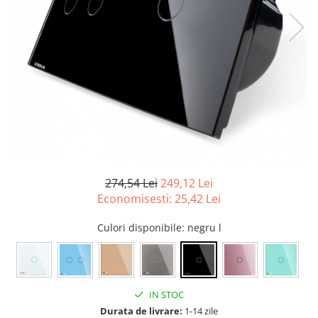
274,54 Lei
249,12 Lei
Economisesti:
25,42
Lei
Culori disponibile
: negru l
IN STOC
Durata de livrare:
1-14 zile