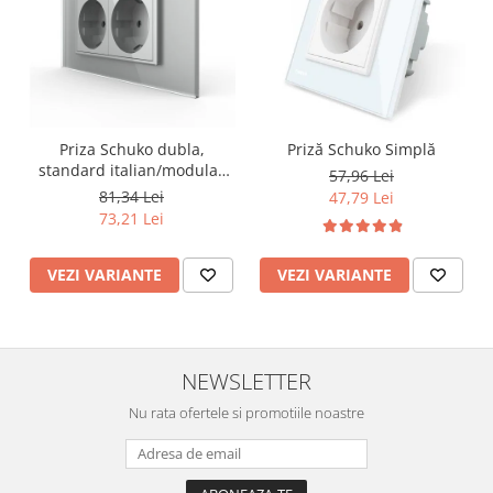
Priza Schuko dubla,
Priză Schuko Simplă
standard italian/modular
57,96 Lei
4M
81,34 Lei
47,79 Lei
73,21 Lei
VEZI VARIANTE
VEZI VARIANTE
NEWSLETTER
Nu rata ofertele si promotiile noastre