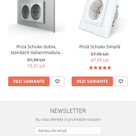
Priza Schuko dubla,
Priză Schuko Simplă
standard italian/modular
57,96 Lei
4M
81,34 Lei
47,79 Lei
73,21 Lei
VEZI VARIANTE
VEZI VARIANTE
NEWSLETTER
Nu rata ofertele si promotiile noastre