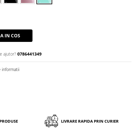
A IN COS
e ajutor?
0786441349
informatii
 PRODUSE
LIVRARE RAPIDA PRIN CURIER