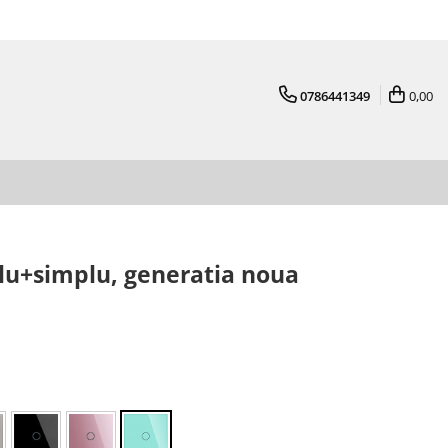
0786441349
0,00
lu+simplu, generatia noua