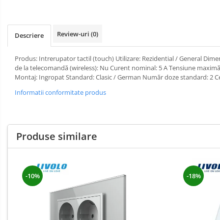
Livolo
Intrerupatoare Touch / Standard
Review-uri
(0)
German
Descriere
Intrerupatoare Touch / Standard
Italian
Produs: Intrerupator tactil (touch) Utilizare: Rezidential / General Di
de la telecomandă (wireless): Nu Curent nominal: 5 A Tensiune maximă:
Întrerupătoare Mecanice
Montaj: Ingropat Standard: Clasic / German Număr doze standard: 2 Cer
Prize Schuko - TV / Date / Media
Informatii conformitate produs
Prize + Intrerupatoare
Prize
Living Now With Netatmo
Produse similare
Aparataj Aplicat
Iluminat
Exterior
Gama Palmyie Viko
Banda -
Aparataj Clasic
Surse si
-10%
-18%
Accesorii
Gama Legrand Niloe
Iluminat
LED
Industrial
Panasonic Arkedia Slim
Iluminat
Aparataj Modular
de