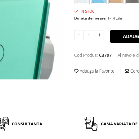
IN STOC
Durata de livrare:
1-14 zile
ADAUG
Cod Produs:
C3797
Ai nevoie d
Adauga la Favorite
Cere 
CONSULTANTA
GAMA VARIATA DE