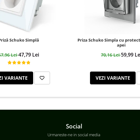
Priză Schuko Simplă
Priza Schuko Simpla cu protect
apei
47,79 Lei
59,99 Le
57,96 Lei
70,16 Lei
ZI VARIANTE
VEZI VARIANTE
Social
Urmareste-ne in social media