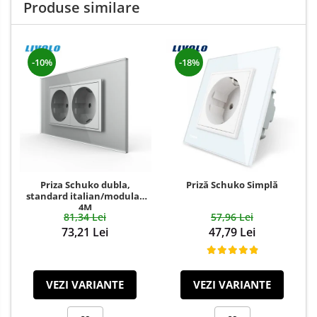
Produse similare
-10%
-18%
Priza Schuko dubla,
Priză Schuko Simplă
standard italian/modular
4M
81,34 Lei
57,96 Lei
73,21 Lei
47,79 Lei
VEZI VARIANTE
VEZI VARIANTE