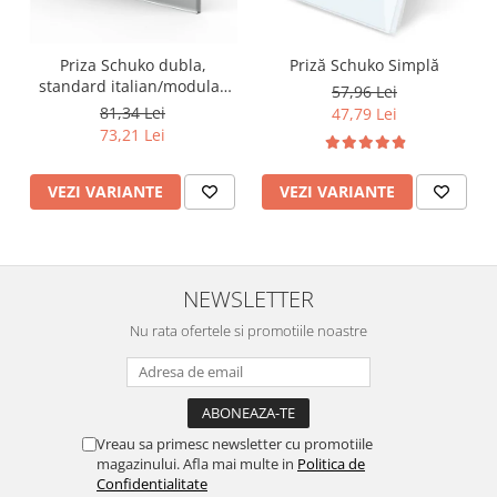
Priza Schuko dubla,
Priză Schuko Simplă
standard italian/modular
57,96 Lei
4M
81,34 Lei
47,79 Lei
73,21 Lei
VEZI VARIANTE
VEZI VARIANTE
NEWSLETTER
Nu rata ofertele si promotiile noastre
Vreau sa primesc newsletter cu promotiile
magazinului. Afla mai multe in
Politica de
Confidentialitate