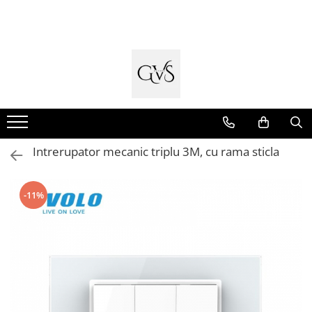
Toate Produsele
New Products
Cabluri Electrice
Conductori - Fy - Myf
Cabluri tip Cordon (MYYM)
Intrerupator mecanic triplu 3M, cu rama sticla
Cabluri tip CYY-F
Cabluri Bransament
-11%
Cabluri tip N2XH Halogen Free
Cabluri tip NHXH E90 Halogen Free
Cabluri Internet - TV
Cabluri Alarmă - Incendiu
Fibră Optică
Tablouri si Sigurante