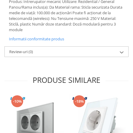
Produs: Intrerupator mecanic Utilizare: Rezidential / General
Aparataj Modular
Panou/Rama inclus(a): Da Material rama: Sticla securizata Durata
medie de viață: 100.000 de acționări Poate fi acționat de la
Bticino Living NOW
telecomandă (wireless): Nu Tensiune maximă: 250 V Material:
Bticino AXOLUTE AIR
Sticlă, plastic Număr doze standard: Doză modulară pentru 3
module
Gama Gewiss System
Gama Matix Bticino
Informatii conformitate produs
Legrand Mosaic
Review-uri
(0)
Doze de Pardoseala
Doze de Pardoseala Universale
Incara Legrand
PRODUSE SIMILARE
Iluminat Interior
Aplice - Plafoniere
Spoturi LED
-10%
-18%
Panouri LED
Lampi de Birou
Lampadare