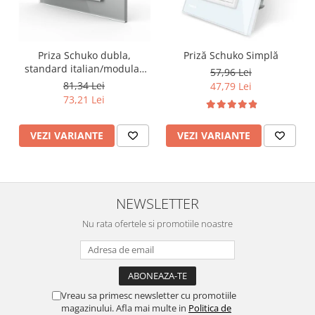
Lustre
Iluminat Scari/Trepte
Iluminat baie
Priza Schuko dubla,
Priză Schuko Simplă
Becuri și surse LED
standard italian/modular
57,96 Lei
4M
81,34 Lei
47,79 Lei
Sine magnetice
73,21 Lei
Sisteme de Iluminat Plug & Play
Iluminat Exterior
VEZI VARIANTE
VEZI VARIANTE
Proiectoare LED
Aplice de Exterior
Lampi de Gradina
NEWSLETTER
Spoturi Exterior Incastrabile
Nu rata ofertele si promotiile noastre
Lampi Solare
Banda - Surse si Accesorii LED
Banda Led Decorativa
Vreau sa primesc newsletter cu promotiile
Controlere și senzori LED
magazinului. Afla mai multe in
Politica de