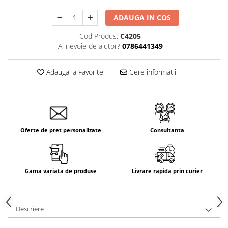
Aparataj Smart
ADAUGA IN COS
Livolo
Cod Produs:
C4205
Intrerupatoare Touch / Standard
Ai nevoie de ajutor?
0786441349
German
Intrerupatoare Touch / Standard
Italian
Adauga la Favorite
Cere informatii
Întrerupătoare Mecanice
Prize Schuko - TV / Date / Media
Prize + Intrerupatoare
Prize
Oferte de pret personalizate
Consultanta
Living Now With Netatmo
Prize si Intrerupatoare
Aparataj Aplicat
Gama variata de produse
Livrare rapida prin curier
Gama Palmyie Viko
Aparataj Clasic
Descriere
Gama Legrand Niloe
Panasonic Arkedia Slim