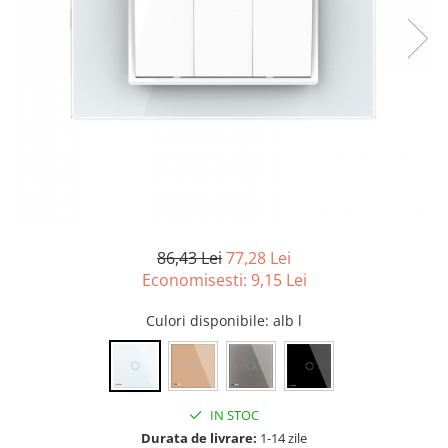
Tablouri Organizare
Cutii Sigurante
Sigurante Automate
Gama Legrand
Gama Noark
Accesorii Tablou-Sigurante
Contor Curent
Relee de comanda si supraveghere
Trasee Cabluri / Accesorii
86,43 Lei
77,28 Lei
Economisesti:
9,15
Lei
Copex
Tub PVC
Culori disponibile
: alb l
Canal Cablu PVC
Jgheaburi Metalice Perforate
Bandă Izolier
IN STOC
Doze Electrice
Durata de livrare:
1-14 zile