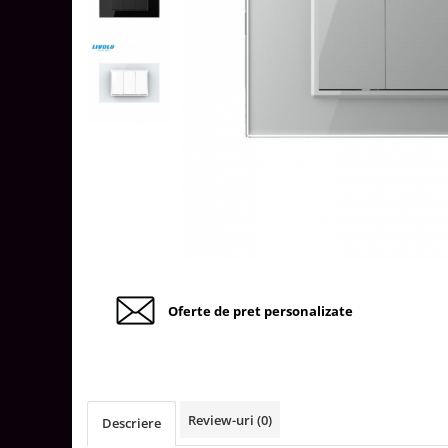
Tablouri Organizare
Cutii Sigurante
Sigurante Automate
Gama Legrand
Gama Noark
Accesorii Tablou-Sigurante
Contor Curent
Relee de comanda si supraveghere
Trasee Cabluri / Accesorii
Copex
Oferte de pret personalizate
Tub PVC
Canal Cablu PVC
Jgheaburi Metalice Perforate
Bandă Izolier
Review-uri
(0)
Descriere
Doze Electrice