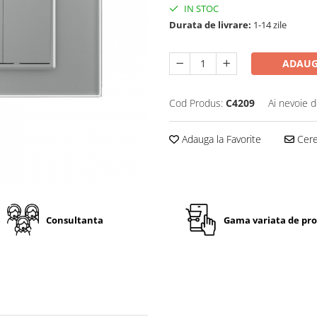
IN STOC
Durata de livrare:
1-14 zile
ADAUG
Cod Produs:
C4209
Ai nevoie d
Adauga la Favorite
Cere 
Consultanta
Gama variata de pr