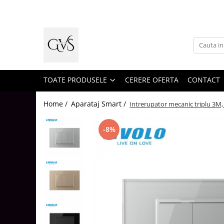
Toate Produsele
New Products
Cabluri Electrice
Conductori - Fy - Myf
TOATE PRODUSELE
CERERE OFERTA
CONTACT
Cabluri tip Cordon (MYYM)
Home /
Aparataj Smart /
Intrerupator mecanic triplu 3M, 
Cabluri tip CYY-F
Cabluri Bransament
-8%
Cabluri tip N2XH Halogen Free
Cabluri tip NHXH E90 Halogen Free
Cabluri Internet - TV
Cabluri Alarmă - Incendiu
Fibră Optică
Tablouri si Sigurante