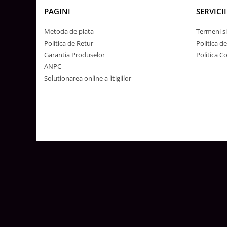
Lustre
PAGINI
SERVICII
Iluminat Scari/Trepte
Metoda de plata
Termeni si
Iluminat baie
Politica de Retur
Politica d
Becuri și surse LED
Garantia Produselor
Politica C
Sine magnetice
ANPC
Solutionarea online a litigiilor
Sisteme de Iluminat Plug & Play
Iluminat Exterior
Proiectoare LED
Aplice de Exterior
Lampi de Gradina
Spoturi Exterior Incastrabile
Lampi Solare
Banda - Surse si Accesorii LED
Banda Led Decorativa
Controlere și senzori LED