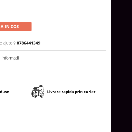
A IN COS
e ajutor?
0786441349
informatii
oduse
Livrare rapida prin curier