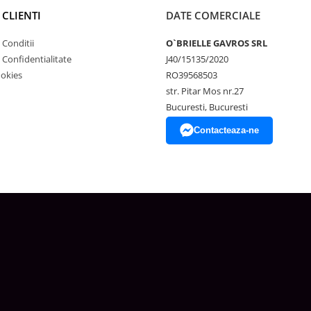
 CLIENTI
DATE COMERCIALE
 Conditii
O`BRIELLE GAVROS SRL
e Confidentialitate
J40/15135/2020
ookies
RO39568503
str. Pitar Mos nr.27
Bucuresti, Bucuresti
Contacteaza-ne