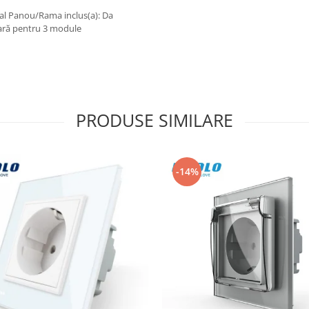
ral Panou/Rama inclus(a): Da
lară pentru 3 module
PRODUSE SIMILARE
-14%