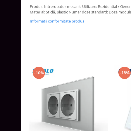
Aparataj Smart
Produs: Intrerupator mecanic Utilizare: Rezidential / Gene
Material: Sticlă, plastic Număr doze standard: Doză modu
Livolo
Informatii conformitate produs
Intrerupatoare Touch / Standard
German
Intrerupatoare Touch / Standard
Italian
Întrerupătoare Mecanice
Prize Schuko - TV / Date / Media
Prize + Intrerupatoare
Prize
-10%
-18%
Living Now With Netatmo
Prize si Intrerupatoare
Aparataj Aplicat
Gama Palmyie Viko
Aparataj Clasic
Gama Legrand Niloe
Panasonic Arkedia Slim