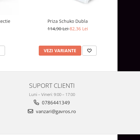
ectie
Priza Schuko Dubla
114,90 Lei
82,36 Lei
1
VEZI VARIANTE
V
SUPORT CLIENTI
Luni – Vineri: 9:00 – 17:00
0786441349
vanzari@gavros.ro