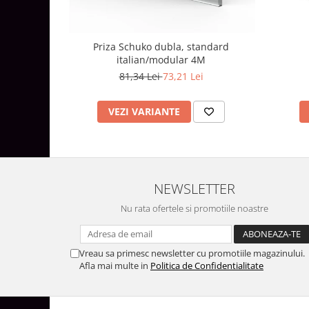
Aparataj Modular
Bticino Living NOW
Priza Schuko dubla, standard
Bticino AXOLUTE AIR
italian/modular 4M
Gama Gewiss System
81,34 Lei
73,21 Lei
Gama Matix Bticino
Legrand Mosaic
VEZI VARIANTE
Doze de Pardoseala
Doze de Pardoseala Universale
Incara Legrand
NEWSLETTER
Iluminat Interior
Aplice - Plafoniere
Nu rata ofertele si promotiile noastre
Spoturi LED
Panouri LED
Vreau sa primesc newsletter cu promotiile magazinului.
Afla mai multe in
Politica de Confidentialitate
Lampi de Birou
Lampadare