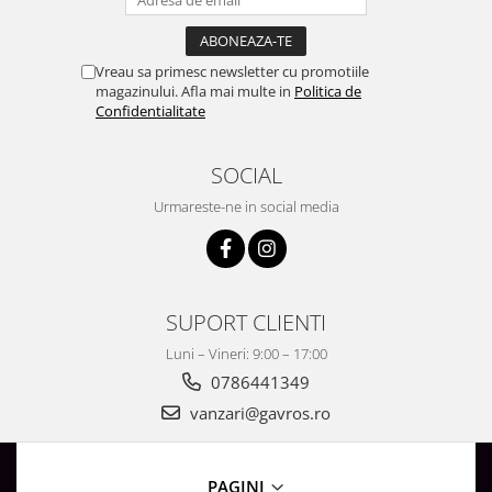
Surse de Alimentare si Accesorii
Banda LED
Profile Aluminiu pentru Banda LED
Vreau sa primesc newsletter cu promotiile
magazinului. Afla mai multe in
Politica de
Iluminat Industrial
Confidentialitate
Corpuri Liniare LED Industriale
Corp Iluminat Led Highbay
SOCIAL
Iluminat Stradal
Urmareste-ne in social media
Iluminat de Urgență
Videointerfoane Si Interfoane
Kituri Legrand
SUPORT CLIENTI
Statii Incarcare Electrice
Stalpi Octogonali Galvanizati
Luni – Vineri: 9:00 – 17:00
Stalpi de Iluminat
0786441349
Brate + accesorii
vanzari@gavros.ro
Stalpi Decorativi
Plafoniere cu ventilator integrat
PAGINI