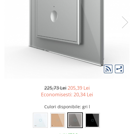
Tablouri Organizare
Cutii Sigurante
Sigurante Automate
Gama Legrand
Gama Noark
Accesorii Tablou-Sigurante
Contor Curent
Relee de comanda si supraveghere
Trasee Cabluri / Accesorii
Copex
225,73 Lei
205,39 Lei
Tub PVC
Economisesti:
20,34
Lei
Canal Cablu PVC
Culori disponibile
: gri l
Jgheaburi Metalice Perforate
Bandă Izolier
Doze Electrice