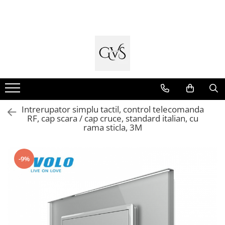
Toate Produsele
New Products
Cabluri Electrice
Conductori - Fy - Myf
Cabluri tip Cordon (MYYM)
Intrerupator simplu tactil, control telecomanda
Cabluri tip CYY-F
RF, cap scara / cap cruce, standard italian, cu
rama sticla, 3M
Cabluri Bransament
Cabluri tip N2XH Halogen Free
Cabluri tip NHXH E90 Halogen Free
-9%
Cabluri Internet - TV
Cabluri Alarmă - Incendiu
Fibră Optică
Tablouri si Sigurante