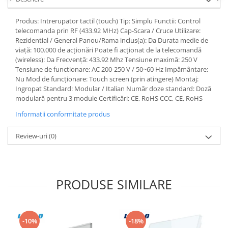
Aparataj Modular
Produs: Intrerupator tactil (touch) Tip: Simplu Functii: Control
Bticino Living NOW
telecomanda prin RF (433.92 MHz) Cap-Scara / Cruce Utilizare:
Bticino AXOLUTE AIR
Rezidential / General Panou/Rama inclus(a): Da Durata medie de
viață: 100.000 de acționări Poate fi acționat de la telecomandă
Gama Gewiss System
(wireless): Da Frecvență: 433.92 Mhz Tensiune maximă: 250 V
Gama Matix Bticino
Tensiune de functionare: AC 200-250 V / 50~60 Hz Impământare:
Legrand Mosaic
Nu Mod de funcționare: Touch screen (prin atingere) Montaj:
Ingropat Standard: Modular / Italian Număr doze standard: Doză
Doze de Pardoseala
modulară pentru 3 module Certificări: CE, RoHS CCC, CE, RoHS
Doze de Pardoseala Universale
Informatii conformitate produs
Incara Legrand
Review-uri
(0)
Iluminat Interior
Aplice - Plafoniere
Spoturi LED
PRODUSE SIMILARE
Panouri LED
Lampi de Birou
Lampadare
-10%
-18%