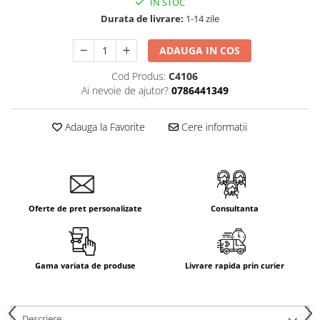
IN STOC
Aparataj Smart
Durata de livrare:
1-14 zile
Livolo
ADAUGA IN COS
Intrerupatoare Touch / Standard
German
Cod Produs:
C4106
Intrerupatoare Touch / Standard
Ai nevoie de ajutor?
0786441349
Italian
Întrerupătoare Mecanice
Adauga la Favorite
Cere informatii
Prize Schuko - TV / Date / Media
Prize + Intrerupatoare
Prize
Living Now With Netatmo
Oferte de pret personalizate
Consultanta
Prize si Intrerupatoare
Aparataj Aplicat
Gama Palmyie Viko
Gama variata de produse
Livrare rapida prin curier
Aparataj Clasic
Gama Legrand Niloe
Panasonic Arkedia Slim
Descriere