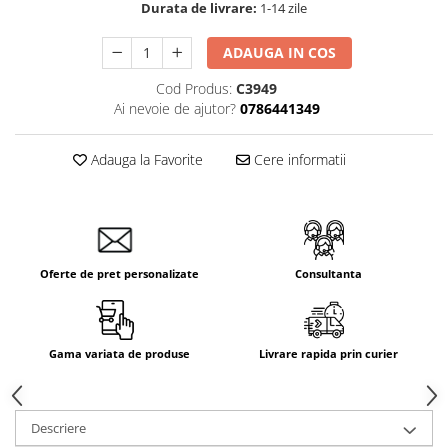
Durata de livrare:
1-14 zile
Aparataj Smart
Livolo
ADAUGA IN COS
Intrerupatoare Touch / Standard
Cod Produs:
C3949
German
Ai nevoie de ajutor?
0786441349
Intrerupatoare Touch / Standard
Italian
Adauga la Favorite
Cere informatii
Întrerupătoare Mecanice
Prize Schuko - TV / Date / Media
Prize + Intrerupatoare
Prize
Living Now With Netatmo
Oferte de pret personalizate
Consultanta
Prize si Intrerupatoare
Aparataj Aplicat
Gama variata de produse
Livrare rapida prin curier
Gama Palmyie Viko
Aparataj Clasic
Gama Legrand Niloe
Descriere
Panasonic Arkedia Slim