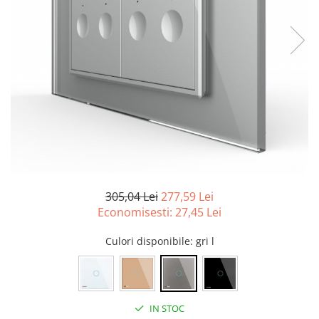
Tablouri Organizare
Cutii Sigurante
Sigurante Automate
Gama Legrand
Gama Noark
Accesorii Tablou-Sigurante
Contor Curent
Relee de comanda si supraveghere
Trasee Cabluri / Accesorii
305,04 Lei
277,59 Lei
Copex
Economisesti:
27,45
Lei
Tub PVC
Culori disponibile
: gri l
Canal Cablu PVC
Jgheaburi Metalice Perforate
Bandă Izolier
IN STOC
Doze Electrice