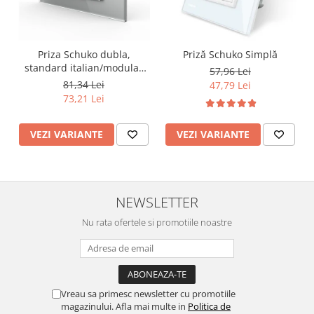
Lustre
Iluminat Scari/Trepte
Iluminat baie
Priza Schuko dubla,
Priză Schuko Simplă
Becuri și surse LED
standard italian/modular
57,96 Lei
4M
81,34 Lei
47,79 Lei
Sine magnetice
73,21 Lei
Sisteme de Iluminat Plug & Play
Iluminat Exterior
VEZI VARIANTE
VEZI VARIANTE
Proiectoare LED
Aplice de Exterior
Lampi de Gradina
NEWSLETTER
Spoturi Exterior Incastrabile
Nu rata ofertele si promotiile noastre
Lampi Solare
Banda - Surse si Accesorii LED
Banda Led Decorativa
Vreau sa primesc newsletter cu promotiile
Controlere și senzori LED
magazinului. Afla mai multe in
Politica de