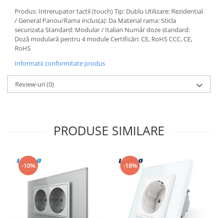
Aparataj Modular
Produs: Intrerupator tactil (touch) Tip: Dublu Utilizare: Rezidential
/ General Panou/Rama inclus(a): Da Material rama: Sticla
Bticino Living NOW
securizata Standard: Modular / Italian Număr doze standard:
Bticino AXOLUTE AIR
Doză modulară pentru 4 module Certificări: CE, RoHS CCC, CE,
RoHS
Gama Gewiss System
Gama Matix Bticino
Informatii conformitate produs
Legrand Mosaic
Review-uri
(0)
Doze de Pardoseala
Doze de Pardoseala Universale
Incara Legrand
PRODUSE SIMILARE
Iluminat Interior
Aplice - Plafoniere
Spoturi LED
-10%
-18%
Panouri LED
Lampi de Birou
Lampadare