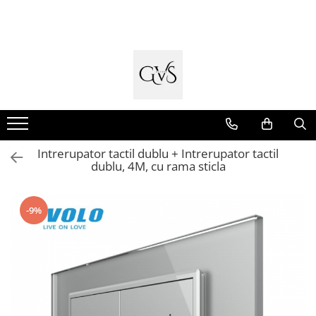
Toate Produsele
New Products
Cabluri Electrice
Conductori - Fy - Myf
Cabluri tip Cordon (MYYM)
Intrerupator tactil dublu + Intrerupator tactil
Cabluri tip CYY-F
dublu, 4M, cu rama sticla
Cabluri Bransament
Cabluri tip N2XH Halogen Free
-9%
Cabluri tip NHXH E90 Halogen Free
Cabluri Internet - TV
Cabluri Alarmă - Incendiu
Fibră Optică
Tablouri si Sigurante