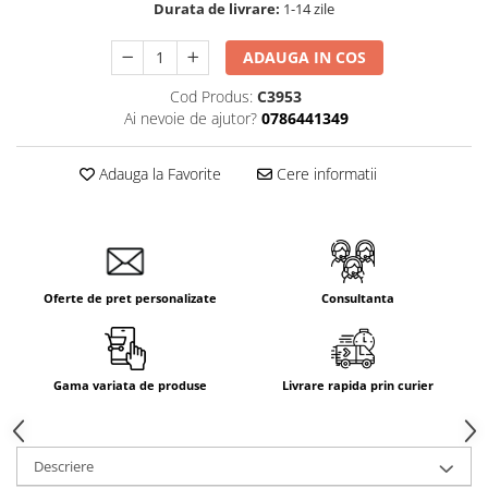
Durata de livrare:
1-14 zile
Aparataj Smart
Livolo
ADAUGA IN COS
Intrerupatoare Touch / Standard
Cod Produs:
C3953
German
Ai nevoie de ajutor?
0786441349
Intrerupatoare Touch / Standard
Italian
Adauga la Favorite
Cere informatii
Întrerupătoare Mecanice
Prize Schuko - TV / Date / Media
Prize + Intrerupatoare
Prize
Living Now With Netatmo
Oferte de pret personalizate
Consultanta
Prize si Intrerupatoare
Aparataj Aplicat
Gama variata de produse
Livrare rapida prin curier
Gama Palmyie Viko
Aparataj Clasic
Gama Legrand Niloe
Descriere
Panasonic Arkedia Slim