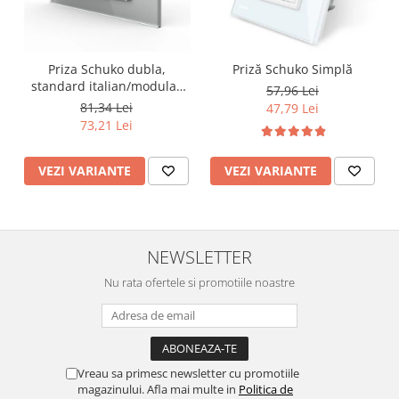
Lustre
Iluminat Scari/Trepte
Iluminat baie
Priza Schuko dubla,
Priză Schuko Simplă
Becuri și surse LED
standard italian/modular
57,96 Lei
4M
81,34 Lei
47,79 Lei
Sine magnetice
73,21 Lei
Sisteme de Iluminat Plug & Play
Iluminat Exterior
VEZI VARIANTE
VEZI VARIANTE
Proiectoare LED
Aplice de Exterior
Lampi de Gradina
NEWSLETTER
Spoturi Exterior Incastrabile
Nu rata ofertele si promotiile noastre
Lampi Solare
Banda - Surse si Accesorii LED
Banda Led Decorativa
Vreau sa primesc newsletter cu promotiile
Controlere și senzori LED
magazinului. Afla mai multe in
Politica de