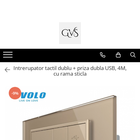
Toate Produsele
New Products
Cabluri Electrice
Conductori - Fy - Myf
Cabluri tip Cordon (MYYM)
Intrerupator tactil dublu + priza dubla USB, 4M,
Cabluri tip CYY-F
cu rama sticla
Cabluri Bransament
Cabluri tip N2XH Halogen Free
-9%
Cabluri tip NHXH E90 Halogen Free
Cabluri Internet - TV
Cabluri Alarmă - Incendiu
Fibră Optică
Tablouri si Sigurante