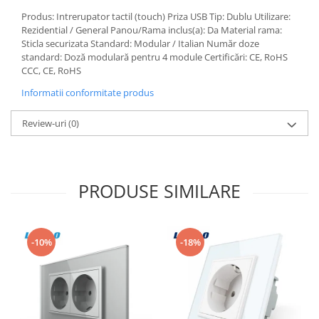
Aparataj Modular
Produs: Intrerupator tactil (touch) Priza USB Tip: Dublu Utilizare:
Rezidential / General Panou/Rama inclus(a): Da Material rama:
Bticino Living NOW
Sticla securizata Standard: Modular / Italian Număr doze
Bticino AXOLUTE AIR
standard: Doză modulară pentru 4 module Certificări: CE, RoHS
CCC, CE, RoHS
Gama Gewiss System
Gama Matix Bticino
Informatii conformitate produs
Legrand Mosaic
Review-uri
(0)
Doze de Pardoseala
Doze de Pardoseala Universale
Incara Legrand
PRODUSE SIMILARE
Iluminat Interior
Aplice - Plafoniere
Spoturi LED
-10%
-18%
Panouri LED
Lampi de Birou
Lampadare