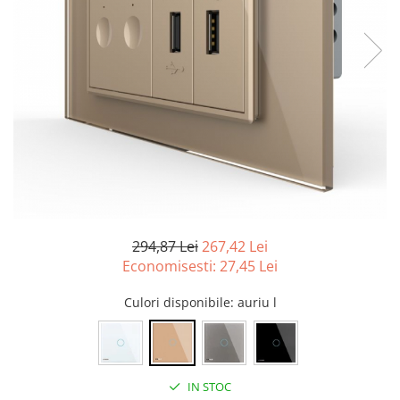
Tablouri Organizare
Cutii Sigurante
Sigurante Automate
Gama Legrand
Gama Noark
Accesorii Tablou-Sigurante
Contor Curent
Relee de comanda si supraveghere
Trasee Cabluri / Accesorii
294,87 Lei
267,42 Lei
Copex
Economisesti:
27,45
Lei
Tub PVC
Culori disponibile
: auriu l
Canal Cablu PVC
Jgheaburi Metalice Perforate
Bandă Izolier
IN STOC
Doze Electrice