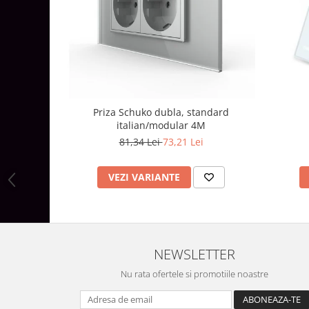
Aparataj Modular
Bticino Living NOW
Bticino AXOLUTE AIR
Gama Gewiss System
Gama Matix Bticino
Legrand Mosaic
Priza Schuko dubla, standard
Doze de Pardoseala
italian/modular 4M
81,34 Lei
73,21 Lei
Doze de Pardoseala Universale
Incara Legrand
VEZI VARIANTE
Iluminat Interior
Aplice - Plafoniere
Spoturi LED
Panouri LED
NEWSLETTER
Lampi de Birou
Nu rata ofertele si promotiile noastre
Lampadare