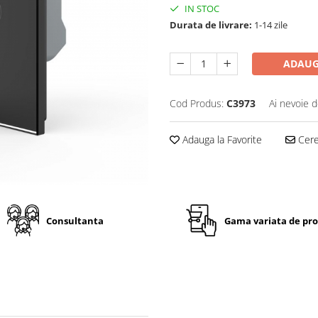
IN STOC
Durata de livrare:
1-14 zile
ADAUG
Cod Produs:
C3973
Ai nevoie d
Adauga la Favorite
Cere 
Consultanta
Gama variata de pr