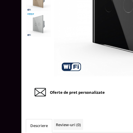
Tablouri Organizare
Cutii Sigurante
Sigurante Automate
Gama Legrand
Gama Noark
Accesorii Tablou-Sigurante
Contor Curent
Relee de comanda si supraveghere
Trasee Cabluri / Accesorii
Copex
Oferte de pret personalizate
Tub PVC
Canal Cablu PVC
Jgheaburi Metalice Perforate
Bandă Izolier
Review-uri
(0)
Descriere
Doze Electrice