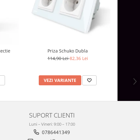
-21%
ectie
Priza Schuko Dubla
114,90 Lei
82,36 Lei
1
VEZI VARIANTE
V
SUPORT CLIENTI
Luni – Vineri: 9:00 – 17:00
0786441349