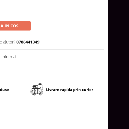
A IN COS
e ajutor?
0786441349
informatii
oduse
Livrare rapida prin curier