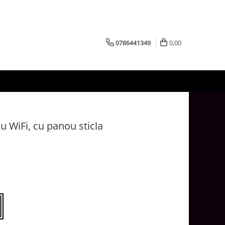
0786441349
0,00
lu WiFi, cu panou sticla