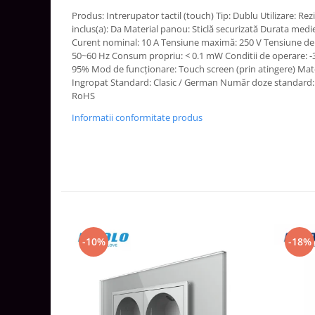
Aparataj Smart
Produs: Intrerupator tactil (touch) Tip: Dublu Utilizare: R
inclus(a): Da Material panou: Sticlă securizată Durata medie
Livolo
Curent nominal: 10 A Tensiune maximă: 250 V Tensiune de 
Intrerupatoare Touch / Standard
50~60 Hz Consum propriu: < 0.1 mW Conditii de operare: -3
German
95% Mod de funcționare: Touch screen (prin atingere) Mater
Ingropat Standard: Clasic / German Număr doze standard: 1
Intrerupatoare Touch / Standard
RoHS
Italian
Întrerupătoare Mecanice
Informatii conformitate produs
Prize Schuko - TV / Date / Media
Prize + Intrerupatoare
Prize
Living Now With Netatmo
Prize si Intrerupatoare
Aparataj Aplicat
-10%
-18%
Gama Palmyie Viko
Aparataj Clasic
Gama Legrand Niloe
Panasonic Arkedia Slim