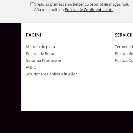
Lustre
Vreau sa primesc newsletter cu promotiile magazinului.
Afla mai multe in
Politica de Confidentialitate
Iluminat Scari/Trepte
Iluminat baie
Becuri și surse LED
PAGINI
SERVICII
Sine magnetice
Sisteme de Iluminat Plug & Play
Metoda de plata
Termeni si
Politica de Retur
Politica d
Iluminat Exterior
Garantia Produselor
Politica C
Proiectoare LED
ANPC
Aplice de Exterior
Solutionarea online a litigiilor
Lampi de Gradina
Spoturi Exterior Incastrabile
Lampi Solare
Banda - Surse si Accesorii LED
Banda Led Decorativa
Controlere și senzori LED