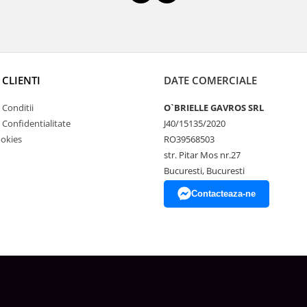
 CLIENTI
DATE COMERCIALE
 Conditii
O`BRIELLE GAVROS SRL
e Confidentialitate
J40/15135/2020
ookies
RO39568503
str. Pitar Mos nr.27
Bucuresti, Bucuresti
Contacteaza-ne