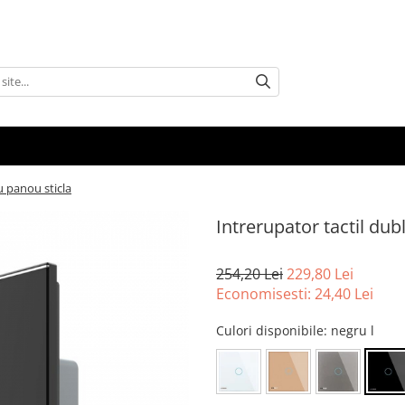
u panou sticla
Intrerupator tactil dub
254,20 Lei
229,80 Lei
Economisesti:
24,40
Lei
Culori disponibile
: negru l