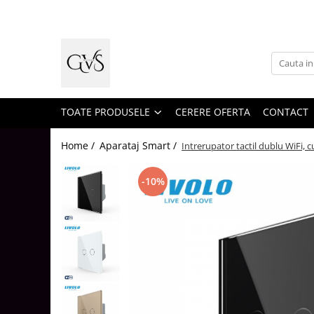
Toate Produsele
New Products
Cabluri Electrice
Conductori - Fy - Myf
TOATE PRODUSELE
CERERE OFERTA
CONTACT
Cabluri tip Cordon (MYYM)
Home /
Aparataj Smart /
Intrerupator tactil dublu WiFi, c
Cabluri tip CYY-F
Cabluri Bransament
-10%
Cabluri tip N2XH Halogen Free
Cabluri tip NHXH E90 Halogen Free
Cabluri Internet - TV
Cabluri Alarmă - Incendiu
Fibră Optică
Tablouri si Sigurante