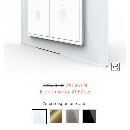
Tablouri Organizare
Cutii Sigurante
Sigurante Automate
Gama Legrand
Gama Noark
Accesorii Tablou-Sigurante
Contor Curent
Relee de comanda si supraveghere
Trasee Cabluri / Accesorii
Copex
325,38 Lei
293,86 Lei
Tub PVC
Economisesti:
31,52
Lei
Canal Cablu PVC
Culori disponibile
: alb l
Jgheaburi Metalice Perforate
Bandă Izolier
Doze Electrice