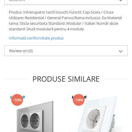
Aparataj Modular
Produs: Intrerupator tactil (touch) Functii: Cap-Scara / Cruce
Bticino Living NOW
Utilizare: Rezidential / General Panou/Rama inclus(a): Da Material
Bticino AXOLUTE AIR
rama: Sticla securizata Standard: Modular / Italian Număr doze
standard: Doză modulară pentru 4 module
Gama Gewiss System
Gama Matix Bticino
Informatii conformitate produs
Legrand Mosaic
Review-uri
(0)
Doze de Pardoseala
Doze de Pardoseala Universale
Incara Legrand
PRODUSE SIMILARE
Iluminat Interior
Aplice - Plafoniere
Spoturi LED
-10%
-18%
Panouri LED
Lampi de Birou
Lampadare