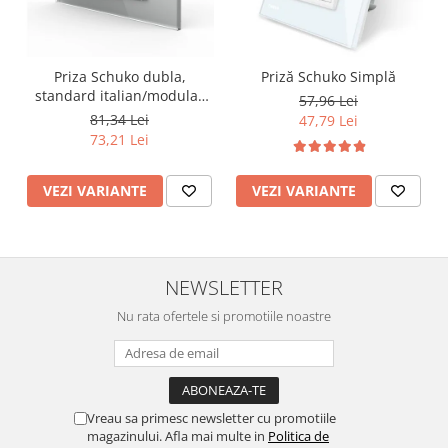
Lustre
Iluminat Scari/Trepte
Iluminat baie
Priza Schuko dubla,
Priză Schuko Simplă
Becuri și surse LED
standard italian/modular
57,96 Lei
4M
81,34 Lei
47,79 Lei
Sine magnetice
73,21 Lei
Sisteme de Iluminat Plug & Play
Iluminat Exterior
VEZI VARIANTE
VEZI VARIANTE
Proiectoare LED
Aplice de Exterior
Lampi de Gradina
NEWSLETTER
Spoturi Exterior Incastrabile
Nu rata ofertele si promotiile noastre
Lampi Solare
Banda - Surse si Accesorii LED
Banda Led Decorativa
Vreau sa primesc newsletter cu promotiile
Controlere și senzori LED
magazinului. Afla mai multe in
Politica de