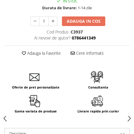
IN STOC
Aparataj Smart
Durata de livrare:
1-14 zile
Livolo
ADAUGA IN COS
Intrerupatoare Touch / Standard
German
Cod Produs:
C3937
Intrerupatoare Touch / Standard
Ai nevoie de ajutor?
0786441349
Italian
Întrerupătoare Mecanice
Adauga la Favorite
Cere informatii
Prize Schuko - TV / Date / Media
Prize + Intrerupatoare
Prize
Living Now With Netatmo
Oferte de pret personalizate
Consultanta
Prize si Intrerupatoare
Aparataj Aplicat
Gama Palmyie Viko
Gama variata de produse
Livrare rapida prin curier
Aparataj Clasic
Gama Legrand Niloe
Panasonic Arkedia Slim
Descriere