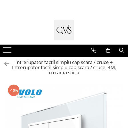
Toate Produsele
New Products
Cabluri Electrice
Conductori - Fy - Myf
Cabluri tip Cordon (MYYM)
Intrerupator tactil simplu cap scara / cruce +
Cabluri tip CYY-F
Intrerupator tactil simplu cap scara / cruce, 4M,
cu rama sticla
Cabluri Bransament
Cabluri tip N2XH Halogen Free
Cabluri tip NHXH E90 Halogen Free
-10%
Cabluri Internet - TV
Cabluri Alarmă - Incendiu
Fibră Optică
Tablouri si Sigurante