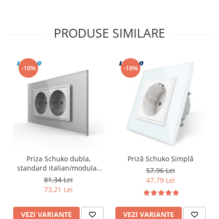
PRODUSE SIMILARE
-10%
-18%
Priza Schuko dubla,
Priză Schuko Simplă
standard italian/modular
57,96 Lei
4M
81,34 Lei
47,79 Lei
73,21 Lei
VEZI VARIANTE
VEZI VARIANTE