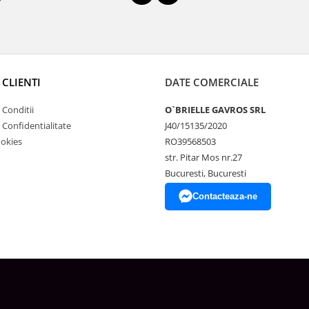
 CLIENTI
DATE COMERCIALE
 Conditii
O`BRIELLE GAVROS SRL
e Confidentialitate
J40/15135/2020
ookies
RO39568503
str. Pitar Mos nr.27
Bucuresti, Bucuresti
Contacteaza-ne