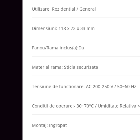
Aparataj Smart
Utilizare: Rezidential / General
Livolo
Intrerupatoare Touch / Standard
Dimensiuni: 118 x 72 x 33 mm
German
Intrerupatoare Touch / Standard
Italian
Panou/Rama inclus(a):Da
Întrerupătoare Mecanice
Prize Schuko - TV / Date / Media
Material rama: Sticla securizata
Prize + Intrerupatoare
Prize
Living Now With Netatmo
Tensiune de functionare: AC 200-250 V / 50~60 Hz
Prize si Intrerupatoare
Aparataj Aplicat
Conditii de operare:- 30~70°C / Umiditate Relativa 
Gama Palmyie Viko
Aparataj Clasic
Montaj: Ingropat
Gama Legrand Niloe
Panasonic Arkedia Slim