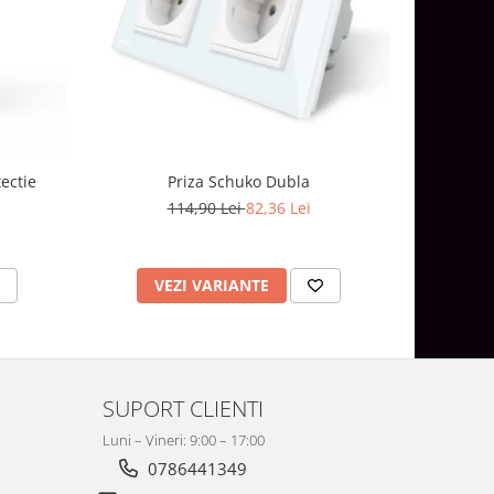
-21%
ectie
Priza Schuko Dubla
114,90 Lei
82,36 Lei
1
VEZI VARIANTE
V
SUPORT CLIENTI
Luni – Vineri: 9:00 – 17:00
0786441349