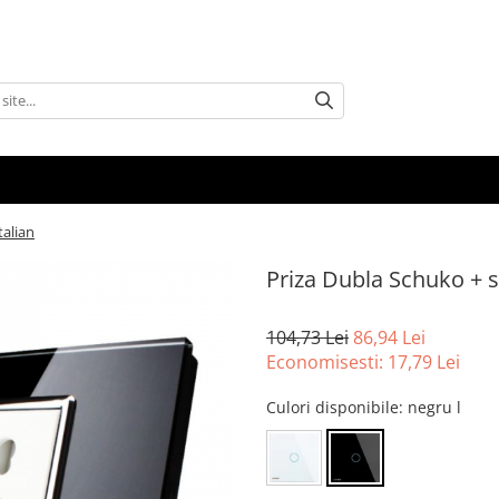
talian
Priza Dubla Schuko + s
104,73 Lei
86,94 Lei
Economisesti:
17,79
Lei
Culori disponibile
: negru l