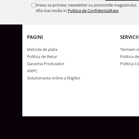
Surse de Alimentare si Accesorii
Vreau sa primesc newsletter cu promotiile magazinului.
Banda LED
Afla mai multe in
Politica de Confidentialitate
Profile Aluminiu pentru Banda LED
Iluminat Industrial
Corpuri Liniare LED Industriale
PAGINI
SERVICII
Corp Iluminat Led Highbay
Metoda de plata
Termeni si
Iluminat Stradal
Politica de Retur
Politica d
Garantia Produselor
Politica C
Iluminat de Urgență
ANPC
Videointerfoane Si Interfoane
Solutionarea online a litigiilor
Kituri Legrand
Statii Incarcare Electrice
Stalpi Octogonali Galvanizati
Stalpi de Iluminat
Brate + accesorii
Stalpi Decorativi
Plafoniere cu ventilator integrat