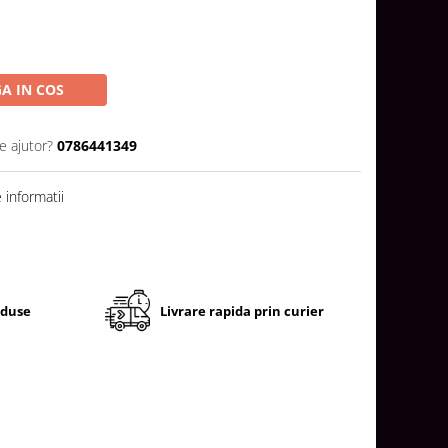
A IN COS
e ajutor?
0786441349
informatii
oduse
Livrare rapida prin curier