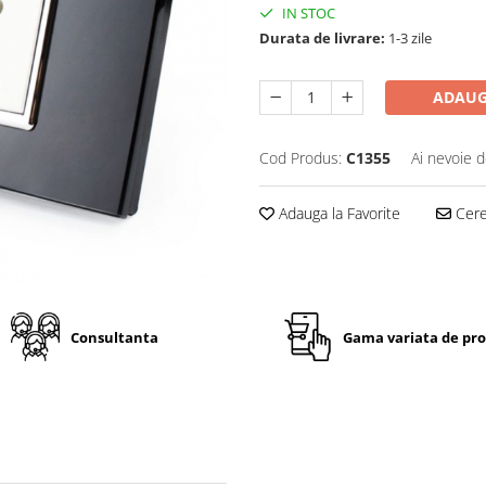
IN STOC
Durata de livrare:
1-3 zile
ADAUG
Cod Produs:
C1355
Ai nevoie d
Adauga la Favorite
Cere 
Consultanta
Gama variata de pr