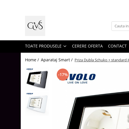
Toate Produsele
New Products
Cabluri Electrice
Conductori - Fy - Myf
TOATE PRODUSELE
CERERE OFERTA
CONTACT
Cabluri tip Cordon (MYYM)
Home /
Aparataj Smart /
Priza Dubla Schuko + standard i
Cabluri tip CYY-F
Cabluri Bransament
-17%
Cabluri tip N2XH Halogen Free
Cabluri tip NHXH E90 Halogen Free
Cabluri Internet - TV
Cabluri Alarmă - Incendiu
Fibră Optică
Tablouri si Sigurante