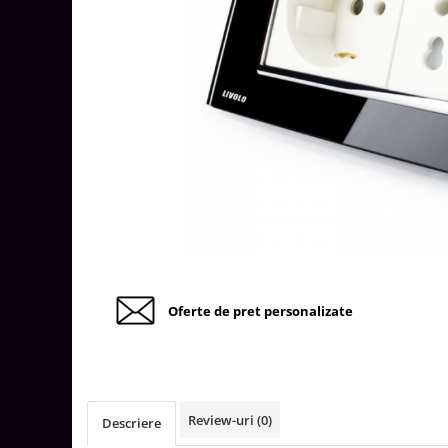
Tablouri Organizare
Cutii Sigurante
Sigurante Automate
Gama Legrand
Gama Noark
Accesorii Tablou-Sigurante
Contor Curent
Relee de comanda si supraveghere
Trasee Cabluri / Accesorii
Copex
Oferte de pret personalizate
Tub PVC
Canal Cablu PVC
Jgheaburi Metalice Perforate
Bandă Izolier
Review-uri
(0)
Descriere
Doze Electrice