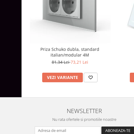
Lustre
Iluminat Scari/Trepte
Iluminat baie
Becuri și surse LED
Sine magnetice
Sisteme de Iluminat Plug & Play
Priza Schuko dubla, standard
italian/modular 4M
Iluminat Exterior
81,34 Lei
73,21 Lei
Proiectoare LED
Aplice de Exterior
VEZI VARIANTE
Lampi de Gradina
Spoturi Exterior Incastrabile
Lampi Solare
NEWSLETTER
Banda - Surse si Accesorii LED
Banda Led Decorativa
Nu rata ofertele si promotiile noastre
Controlere și senzori LED