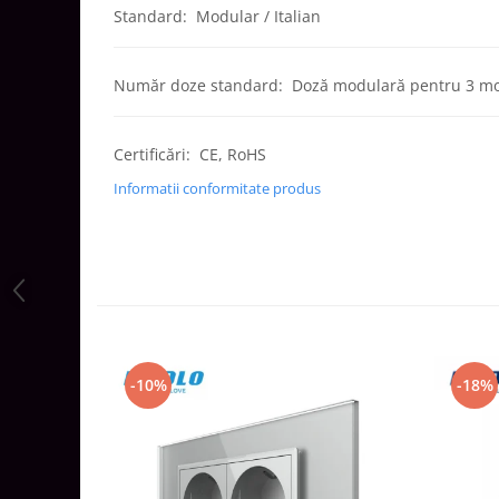
Standard: Modular / Italian
Aparataj Modular
Bticino Living NOW
Număr doze standard: Doză modulară pentru 3 m
Bticino AXOLUTE AIR
Gama Gewiss System
Gama Matix Bticino
Certificări: CE, RoHS
Legrand Mosaic
Informatii conformitate produs
Doze de Pardoseala
Doze de Pardoseala Universale
Incara Legrand
Iluminat Interior
Aplice - Plafoniere
Spoturi LED
-10%
-18%
Panouri LED
Lampi de Birou
Lampadare