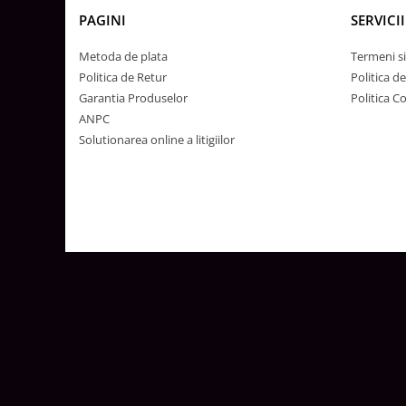
Lustre
PAGINI
SERVICII
Iluminat Scari/Trepte
Metoda de plata
Termeni si
Iluminat baie
Politica de Retur
Politica d
Becuri și surse LED
Garantia Produselor
Politica C
Sine magnetice
ANPC
Solutionarea online a litigiilor
Sisteme de Iluminat Plug & Play
Iluminat Exterior
Proiectoare LED
Aplice de Exterior
Lampi de Gradina
Spoturi Exterior Incastrabile
Lampi Solare
Banda - Surse si Accesorii LED
Banda Led Decorativa
Controlere și senzori LED