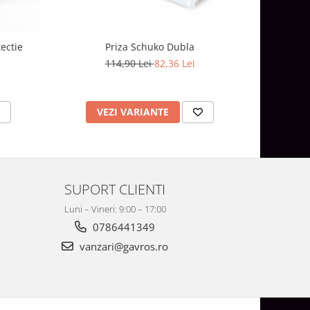
ectie
Priza Schuko Dubla
114,90 Lei
82,36 Lei
1
VEZI VARIANTE
V
SUPORT CLIENTI
Luni – Vineri: 9:00 – 17:00
0786441349
vanzari@gavros.ro