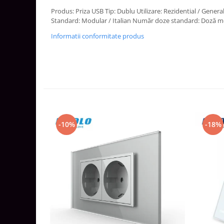
Aparataj Smart
Produs: Priza USB Tip: Dublu Utilizare: Rezidential / Gener
Standard: Modular / Italian Număr doze standard: Doză 
Livolo
Informatii conformitate produs
Intrerupatoare Touch / Standard
German
Intrerupatoare Touch / Standard
Italian
Întrerupătoare Mecanice
Prize Schuko - TV / Date / Media
Prize + Intrerupatoare
Prize
-10%
-18%
Living Now With Netatmo
Prize si Intrerupatoare
Aparataj Aplicat
Gama Palmyie Viko
Aparataj Clasic
Gama Legrand Niloe
Panasonic Arkedia Slim