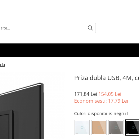
cla
Priza dubla USB, 4M, c
171,84 Lei
154,05 Lei
Economisesti:
17,79
Lei
Culori disponibile
: negru l