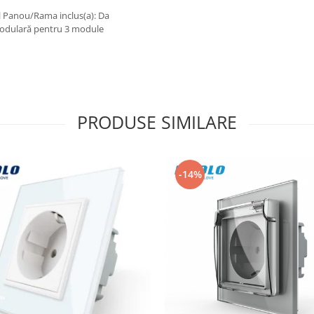
al Panou/Rama inclus(a): Da
modulară pentru 3 module
PRODUSE SIMILARE
-14%