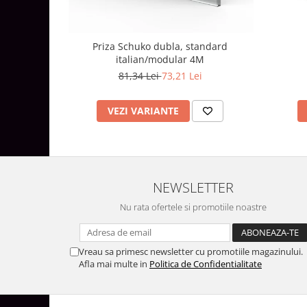
Aparataj Modular
Bticino Living NOW
Priza Schuko dubla, standard
Bticino AXOLUTE AIR
italian/modular 4M
Gama Gewiss System
81,34 Lei
73,21 Lei
Gama Matix Bticino
Legrand Mosaic
VEZI VARIANTE
Doze de Pardoseala
Doze de Pardoseala Universale
Incara Legrand
NEWSLETTER
Iluminat Interior
Aplice - Plafoniere
Nu rata ofertele si promotiile noastre
Spoturi LED
Panouri LED
Vreau sa primesc newsletter cu promotiile magazinului.
Afla mai multe in
Politica de Confidentialitate
Lampi de Birou
Lampadare