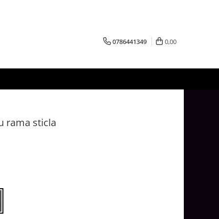
0786441349
0,00
u rama sticla