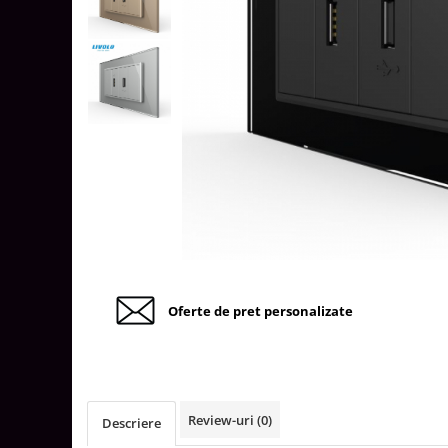
Tablouri Organizare
Cutii Sigurante
Sigurante Automate
Gama Legrand
Gama Noark
Accesorii Tablou-Sigurante
Contor Curent
Relee de comanda si supraveghere
Trasee Cabluri / Accesorii
Copex
Oferte de pret personalizate
Tub PVC
Canal Cablu PVC
Jgheaburi Metalice Perforate
Bandă Izolier
Review-uri
(0)
Descriere
Doze Electrice