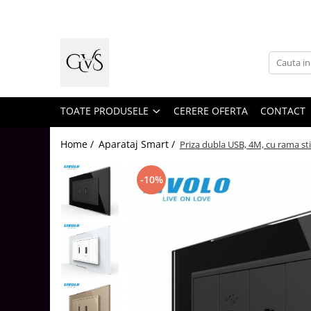
Toate Produsele
New Products
Cabluri Electrice
Conductori - Fy - Myf
TOATE PRODUSELE
CERERE OFERTA
CONTACT
Cabluri tip Cordon (MYYM)
Home /
Aparataj Smart /
Priza dubla USB, 4M, cu rama sti
Cabluri tip CYY-F
Cabluri Bransament
-10%
Cabluri tip N2XH Halogen Free
Cabluri tip NHXH E90 Halogen Free
Cabluri Internet - TV
Cabluri Alarmă - Incendiu
Fibră Optică
Tablouri si Sigurante