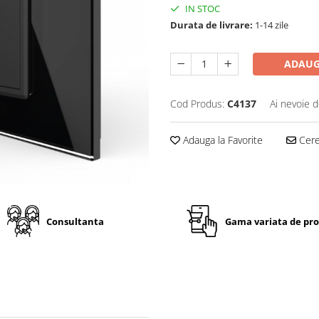
IN STOC
Durata de livrare:
1-14 zile
ADAUG
Cod Produs:
C4137
Ai nevoie d
Adauga la Favorite
Cere 
Consultanta
Gama variata de pr