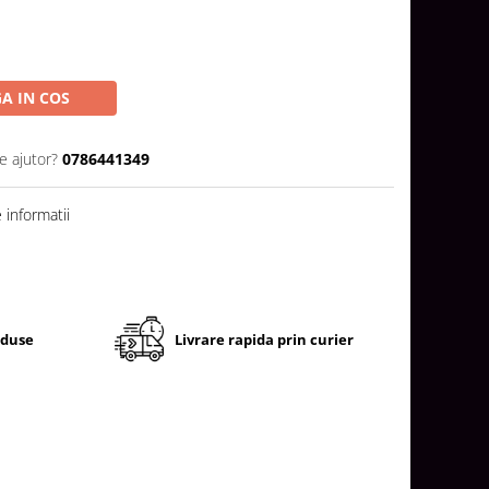
A IN COS
e ajutor?
0786441349
informatii
oduse
Livrare rapida prin curier