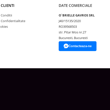
 CLIENTI
DATE COMERCIALE
 Conditii
O`BRIELLE GAVROS SRL
e Confidentialitate
J40/15135/2020
ookies
RO39568503
str. Pitar Mos nr.27
Bucuresti, Bucuresti
Contacteaza-ne