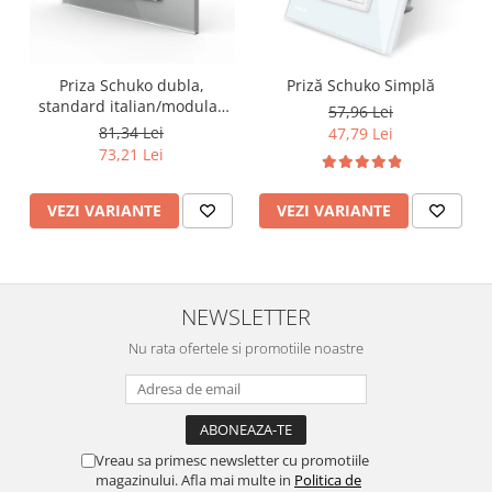
Priza Schuko dubla,
Priză Schuko Simplă
standard italian/modular
57,96 Lei
4M
81,34 Lei
47,79 Lei
73,21 Lei
VEZI VARIANTE
VEZI VARIANTE
NEWSLETTER
Nu rata ofertele si promotiile noastre
Vreau sa primesc newsletter cu promotiile
magazinului. Afla mai multe in
Politica de