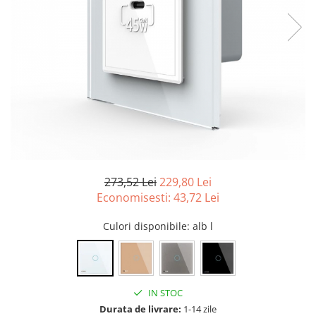
Tablouri Organizare
Cutii Sigurante
Sigurante Automate
Gama Legrand
Gama Noark
Accesorii Tablou-Sigurante
Contor Curent
Relee de comanda si supraveghere
Trasee Cabluri / Accesorii
273,52 Lei
229,80 Lei
Economisesti:
43,72
Lei
Copex
Tub PVC
Culori disponibile
: alb l
Canal Cablu PVC
Jgheaburi Metalice Perforate
Bandă Izolier
IN STOC
Doze Electrice
Durata de livrare:
1-14 zile