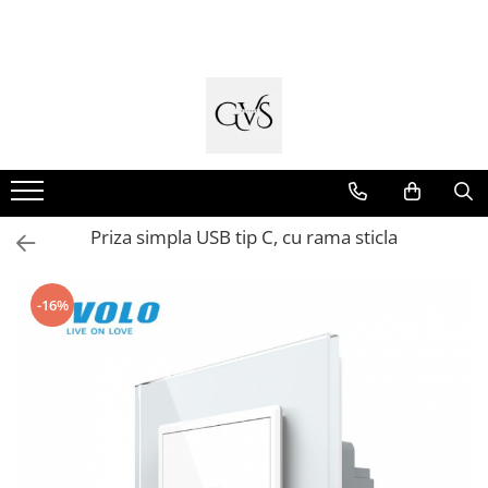
Toate Produsele
New Products
Cabluri Electrice
Conductori - Fy - Myf
Cabluri tip Cordon (MYYM)
Priza simpla USB tip C, cu rama sticla
Cabluri tip CYY-F
Cabluri Bransament
-16%
Cabluri tip N2XH Halogen Free
Cabluri tip NHXH E90 Halogen Free
Cabluri Internet - TV
Cabluri Alarmă - Incendiu
Fibră Optică
Tablouri si Sigurante