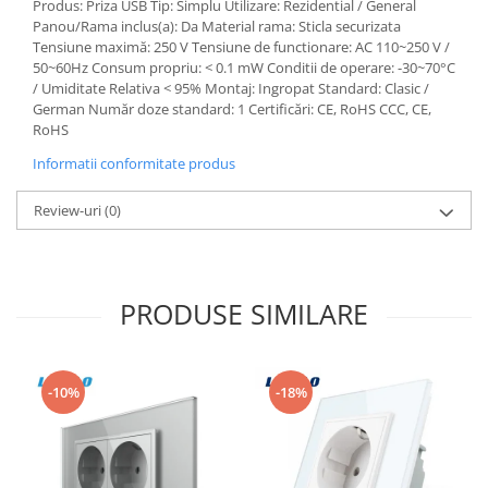
Produs: Priza USB Tip: Simplu Utilizare: Rezidential / General
Aparataj Modular
Panou/Rama inclus(a): Da Material rama: Sticla securizata
Tensiune maximă: 250 V Tensiune de functionare: AC 110~250 V /
Bticino Living NOW
50~60Hz Consum propriu: < 0.1 mW Conditii de operare: -30~70°C
Bticino AXOLUTE AIR
/ Umiditate Relativa < 95% Montaj: Ingropat Standard: Clasic /
German Număr doze standard: 1 Certificări: CE, RoHS CCC, CE,
Gama Gewiss System
RoHS
Gama Matix Bticino
Informatii conformitate produs
Legrand Mosaic
Doze de Pardoseala
Review-uri
(0)
Doze de Pardoseala Universale
Incara Legrand
Iluminat Interior
PRODUSE SIMILARE
Aplice - Plafoniere
Spoturi LED
Panouri LED
-10%
-18%
Lampi de Birou
Lampadare