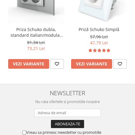
Lustre
Iluminat Scari/Trepte
Iluminat baie
Becuri și surse LED
Priza Schuko dubla,
Priză Schuko Simplă
standard italian/modular
57,96 Lei
Sine magnetice
4M
81,34 Lei
47,79 Lei
Sisteme de Iluminat Plug & Play
73,21 Lei
Iluminat Exterior
VEZI VARIANTE
VEZI VARIANTE
Proiectoare LED
Aplice de Exterior
Lampi de Gradina
NEWSLETTER
Spoturi Exterior Incastrabile
Nu rata ofertele si promotiile noastre
Lampi Solare
Banda - Surse si Accesorii LED
Banda Led Decorativa
Controlere și senzori LED
Vreau sa primesc newsletter cu promotiile