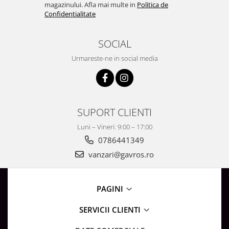
Surse de Alimentare si Accesorii
magazinului. Afla mai multe in
Politica de
Confidentialitate
Banda LED
Profile Aluminiu pentru Banda LED
SOCIAL
Iluminat Industrial
Urmareste-ne in social media
Corpuri Liniare LED Industriale
Corp Iluminat Led Highbay
Iluminat Stradal
Iluminat de Urgență
SUPORT CLIENTI
Videointerfoane Si Interfoane
Luni – Vineri: 9:00 – 17:00
Kituri Legrand
0786441349
Statii Incarcare Electrice
vanzari@gavros.ro
Stalpi Octogonali Galvanizati
Stalpi de Iluminat
PAGINI
Brate + accesorii
Stalpi Decorativi
SERVICII CLIENTI
Plafoniere cu ventilator integrat