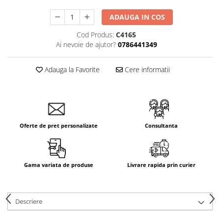
Aparataj Smart
ADAUGA IN COS
Livolo
Cod Produs:
C4165
Intrerupatoare Touch / Standard
Ai nevoie de ajutor?
0786441349
German
Intrerupatoare Touch / Standard
Italian
Adauga la Favorite
Cere informatii
Întrerupătoare Mecanice
Prize Schuko - TV / Date / Media
Prize + Intrerupatoare
Prize
Oferte de pret personalizate
Consultanta
Living Now With Netatmo
Prize si Intrerupatoare
Aparataj Aplicat
Gama variata de produse
Livrare rapida prin curier
Gama Palmyie Viko
Aparataj Clasic
Descriere
Gama Legrand Niloe
Panasonic Arkedia Slim