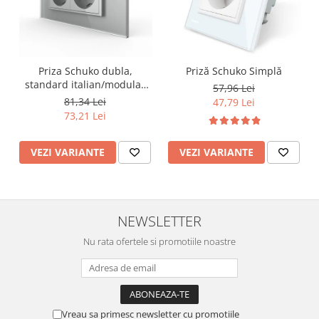
Priza Schuko dubla,
Priză Schuko Simplă
standard italian/modular
57,96 Lei
4M
81,34 Lei
47,79 Lei
73,21 Lei
VEZI VARIANTE
VEZI VARIANTE
NEWSLETTER
Nu rata ofertele si promotiile noastre
Vreau sa primesc newsletter cu promotiile