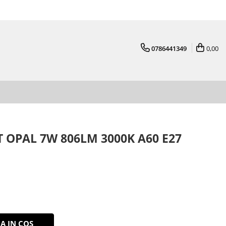
0786441349
0,00
 OPAL 7W 806LM 3000K A60 E27
A IN COS