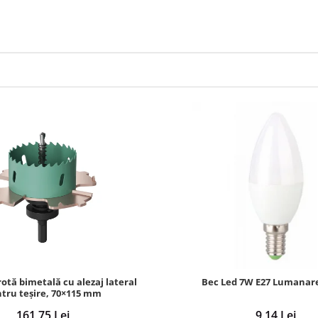
otă bimetală cu alezaj lateral
Bec Led 7W E27 Lumanar
tru teșire, 70×115 mm
161,75 Lei
9,14 Lei