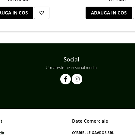
AUGA IN COS
ADAUGA IN COS
Social
Urmareste-ne in social media
ti
Date Comerciale
itii
O`BRIELLE GAVROS SRL