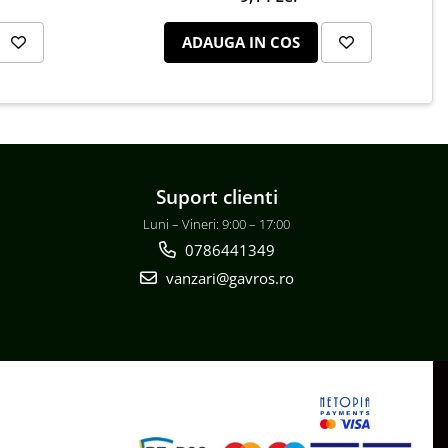
ADAUGA IN COS
Suport clienti
Luni – Vineri: 9:00 – 17:00
0786441349
vanzari@gavros.ro