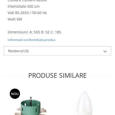
Aparataj Modular
Intensitate 500 Lm
Volt 85-265V / 50-60 Hz
Bticino Living NOW
Watt 6W
Bticino AXOLUTE AIR
Gama Gewiss System
Dimensiuni: A: 505 B: 52 C: 185
Gama Matix Bticino
Legrand Mosaic
Informatii conformitate produs
Doze de Pardoseala
Review-uri
(0)
Doze de Pardoseala Universale
Incara Legrand
Iluminat Interior
PRODUSE SIMILARE
Aplice - Plafoniere
Spoturi LED
Panouri LED
NOU
Lampi de Birou
Lampadare