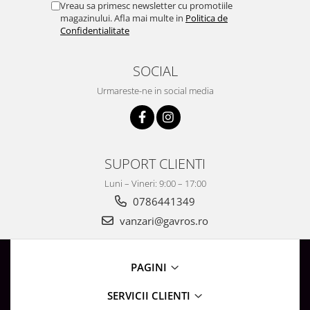
Vreau sa primesc newsletter cu promotiile
Surse de Alimentare si Accesorii
magazinului. Afla mai multe in
Politica de
Banda LED
Confidentialitate
Profile Aluminiu pentru Banda LED
Iluminat Industrial
SOCIAL
Corpuri Liniare LED Industriale
Urmareste-ne in social media
Corp Iluminat Led Highbay
Iluminat Stradal
Iluminat de Urgență
SUPORT CLIENTI
Videointerfoane Si Interfoane
Kituri Legrand
Luni – Vineri: 9:00 – 17:00
0786441349
Statii Incarcare Electrice
vanzari@gavros.ro
Stalpi Octogonali Galvanizati
Stalpi de Iluminat
Brate + accesorii
PAGINI
Stalpi Decorativi
SERVICII CLIENTI
Plafoniere cu ventilator integrat