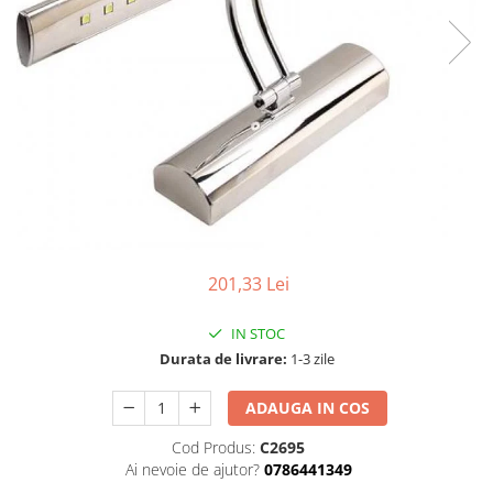
Tablouri Organizare
Cutii Sigurante
Sigurante Automate
Gama Legrand
Gama Noark
Accesorii Tablou-Sigurante
Contor Curent
Relee de comanda si supraveghere
Trasee Cabluri / Accesorii
201,33 Lei
Copex
IN STOC
Tub PVC
Durata de livrare:
1-3 zile
Canal Cablu PVC
ADAUGA IN COS
Jgheaburi Metalice Perforate
Bandă Izolier
Cod Produs:
C2695
Ai nevoie de ajutor?
0786441349
Doze Electrice