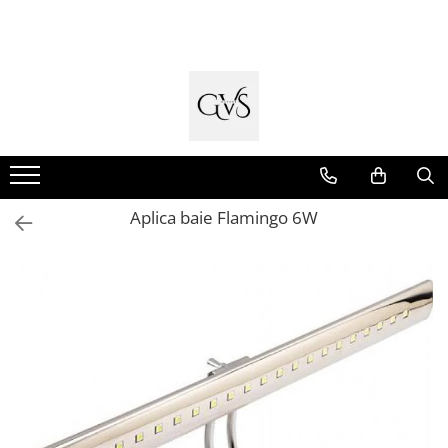
Toate Produsele
New Products
Cabluri Electrice
Conductori - Fy - Myf
Cabluri tip Cordon (MYYM)
Aplica baie Flamingo 6W
Cabluri tip CYY-F
Cabluri Bransament
Cabluri tip N2XH Halogen Free
Cabluri tip NHXH E90 Halogen Free
Cabluri Internet - TV
Cabluri Alarmă - Incendiu
Fibră Optică
Tablouri si Sigurante