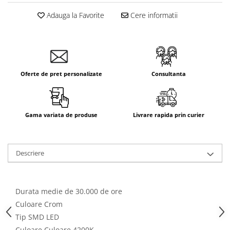
Aparataj Smart
Adauga la Favorite
Cere informatii
Livolo
Intrerupatoare Touch / Standard
German
Intrerupatoare Touch / Standard
Italian
Oferte de pret personalizate
Consultanta
Întrerupătoare Mecanice
Prize Schuko - TV / Date / Media
Prize + Intrerupatoare
Gama variata de produse
Livrare rapida prin curier
Prize
Living Now With Netatmo
Descriere
Prize si Intrerupatoare
Aparataj Aplicat
Gama Palmyie Viko
Durata medie de 30.000 de ore
Aparataj Clasic
Culoare Crom
Gama Legrand Niloe
Tip SMD LED
Panasonic Arkedia Slim
Culoare Culoare 4200K