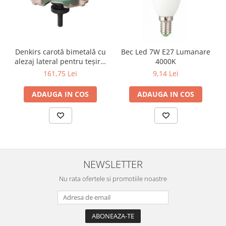
Lustre
Iluminat Scari/Trepte
Iluminat baie
Becuri și surse LED
Denkirs carotă bimetală cu
Bec Led 7W E27 Lumanare
alezaj lateral pentru teșire,
4000K
Sine magnetice
70×115 mm
161,75 Lei
9,14 Lei
Sisteme de Iluminat Plug & Play
ADAUGA IN COS
ADAUGA IN COS
Iluminat Exterior
Proiectoare LED
Aplice de Exterior
Lampi de Gradina
Spoturi Exterior Incastrabile
NEWSLETTER
Lampi Solare
Nu rata ofertele si promotiile noastre
Banda - Surse si Accesorii LED
Banda Led Decorativa
Controlere și senzori LED