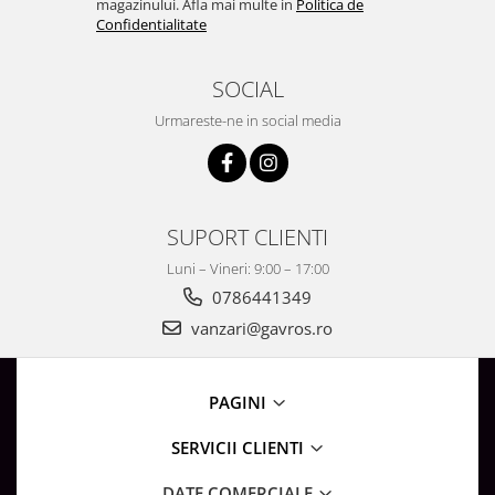
magazinului. Afla mai multe in
Politica de
Surse de Alimentare si Accesorii
Confidentialitate
Banda LED
Profile Aluminiu pentru Banda LED
SOCIAL
Iluminat Industrial
Urmareste-ne in social media
Corpuri Liniare LED Industriale
Corp Iluminat Led Highbay
Iluminat Stradal
SUPORT CLIENTI
Iluminat de Urgență
Videointerfoane Si Interfoane
Luni – Vineri: 9:00 – 17:00
Kituri Legrand
0786441349
Statii Incarcare Electrice
vanzari@gavros.ro
Stalpi Octogonali Galvanizati
Stalpi de Iluminat
PAGINI
Brate + accesorii
Stalpi Decorativi
SERVICII CLIENTI
Plafoniere cu ventilator integrat
DATE COMERCIALE