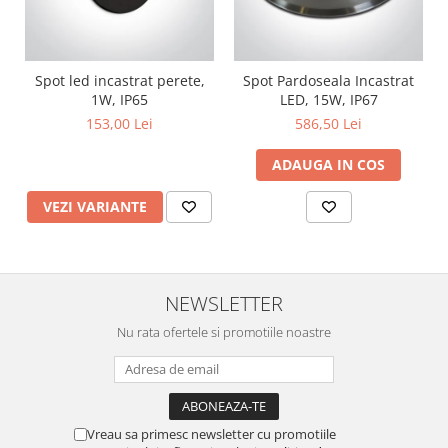
Lustre
Iluminat Scari/Trepte
Iluminat baie
Spot led incastrat perete,
Spot Pardoseala Incastrat
Becuri și surse LED
1W, IP65
LED, 15W, IP67
153,00 Lei
586,50 Lei
Sine magnetice
Sisteme de Iluminat Plug & Play
ADAUGA IN COS
Iluminat Exterior
VEZI VARIANTE
Proiectoare LED
Aplice de Exterior
Lampi de Gradina
NEWSLETTER
Spoturi Exterior Incastrabile
Nu rata ofertele si promotiile noastre
Lampi Solare
Banda - Surse si Accesorii LED
Banda Led Decorativa
Controlere și senzori LED
Vreau sa primesc newsletter cu promotiile