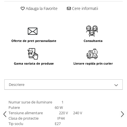
Aparataj Smart
Adauga la Favorite
Cere informatii
Livolo
Intrerupatoare Touch / Standard
German
Intrerupatoare Touch / Standard
Italian
Oferte de pret personalizate
Consultanta
Întrerupătoare Mecanice
Prize Schuko - TV / Date / Media
Prize + Intrerupatoare
Gama variata de produse
Livrare rapida prin curier
Prize
Living Now With Netatmo
Descriere
Prize si Intrerupatoare
Aparataj Aplicat
Gama Palmyie Viko
Numar surse de iluminare 1
Putere 60 W
Aparataj Clasic
Tensiune alimentare 220 V 240 V
Gama Legrand Niloe
Clasa de protectie IP44
Tip soclu E27
Panasonic Arkedia Slim