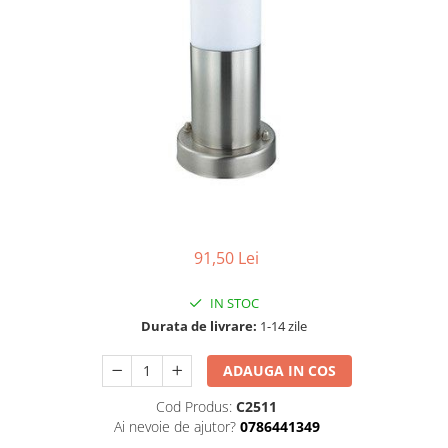
Tablouri Organizare
Cutii Sigurante
Sigurante Automate
Gama Legrand
Gama Noark
Accesorii Tablou-Sigurante
Contor Curent
Relee de comanda si supraveghere
Trasee Cabluri / Accesorii
91,50 Lei
Copex
IN STOC
Tub PVC
Durata de livrare:
1-14 zile
Canal Cablu PVC
ADAUGA IN COS
Jgheaburi Metalice Perforate
Bandă Izolier
Cod Produs:
C2511
Ai nevoie de ajutor?
0786441349
Doze Electrice