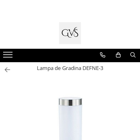
Toate Produsele
New Products
Cabluri Electrice
Conductori - Fy - Myf
Cabluri tip Cordon (MYYM)
Lampa de Gradina DEFNE-3
Cabluri tip CYY-F
Cabluri Bransament
Cabluri tip N2XH Halogen Free
Cabluri tip NHXH E90 Halogen Free
Cabluri Internet - TV
Cabluri Alarmă - Incendiu
Fibră Optică
Tablouri si Sigurante