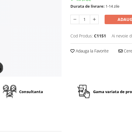
Durata de livrare:
1-14 zile
ADAUG
Cod Produs:
C1151
Ai nevoie d
Adauga la Favorite
Cere 
Consultanta
Gama variata de pr