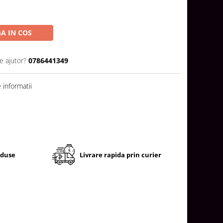
A IN COS
e ajutor?
0786441349
informatii
oduse
Livrare rapida prin curier