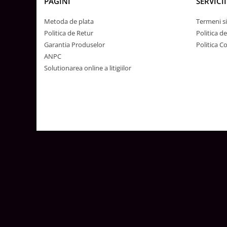
PAGINI
SERVICII
Metoda de plata
Termeni si
Politica de Retur
Politica d
Garantia Produselor
Politica C
ANPC
Solutionarea online a litigiilor