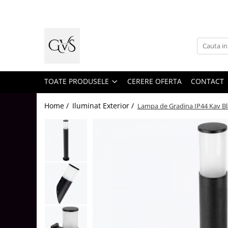
Toate Produsele
New Products
Cabluri Electrice
Conductori - Fy - Myf
TOATE PRODUSELE
CERERE OFERTA
CONTACT
Cabluri tip Cordon (MYYM)
Home /
Iluminat Exterior /
Lampa de Gradina IP44 Kav Bl
Cabluri tip CYY-F
Cabluri Bransament
Cabluri tip N2XH Halogen Free
Cabluri tip NHXH E90 Halogen Free
Cabluri Internet - TV
Cabluri Alarmă - Incendiu
Fibră Optică
Tablouri si Sigurante