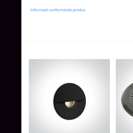
Lustre
Iluminat Scari/Trepte
Informatii conformitate produs
Iluminat baie
Becuri și surse LED
Sine magnetice
Sisteme de Iluminat Plug & Play
Iluminat Exterior
Proiectoare LED
Aplice de Exterior
Lampi de Gradina
Spoturi Exterior Incastrabile
Lampi Solare
Banda - Surse si Accesorii LED
Banda Led Decorativa
Controlere și senzori LED