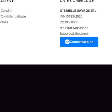
 CLIENTI
DATE COMERCIALE
 Conditii
O`BRIELLE GAVROS SRL
e Confidentialitate
J40/15135/2020
ookies
RO39568503
str. Pitar Mos nr.27
Bucuresti, Bucuresti
Contacteaza-ne