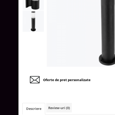
Tablouri Organizare
Cutii Sigurante
Sigurante Automate
Gama Legrand
Gama Noark
Accesorii Tablou-Sigurante
Contor Curent
Relee de comanda si supraveghere
Trasee Cabluri / Accesorii
Copex
Oferte de pret personalizate
Tub PVC
Canal Cablu PVC
Jgheaburi Metalice Perforate
Bandă Izolier
Review-uri
(0)
Descriere
Doze Electrice