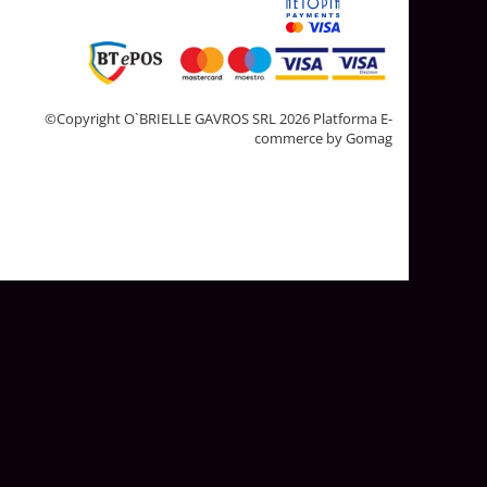
©Copyright O`BRIELLE GAVROS SRL 2026
Platforma E-
commerce by Gomag