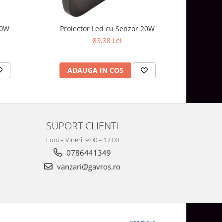
Proi
10W
Proiector Led cu Senzor 20W
83,38 Lei
AD
ADAUGA IN COS
SUPORT CLIENTI
Luni – Vineri: 9:00 – 17:00
0786441349
vanzari@gavros.ro