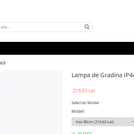
ack
Lampa de Gradina IP44
219,63 Lei
Selectati Model
Model
:
IN STOC