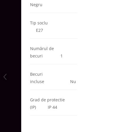
Negru
Aparataj Modular
Bticino Living NOW
Bticino AXOLUTE AIR
Tip soclu
E27
Gama Gewiss System
Gama Matix Bticino
Legrand Mosaic
Numărul de
Doze de Pardoseala
becuri 1
Doze de Pardoseala Universale
Incara Legrand
Becuri
Iluminat Interior
incluse Nu
Aplice - Plafoniere
Spoturi LED
Grad de protectie
Panouri LED
(IP) IP 44
Lampi de Birou
Lampadare