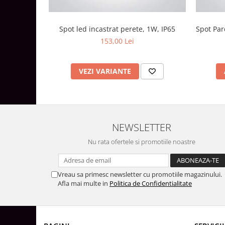
Surse de Alimentare si Accesorii
Banda LED
Spot led incastrat perete, 1W, IP65
Spot Par
Profile Aluminiu pentru Banda LED
153,00 Lei
Iluminat Industrial
Corpuri Liniare LED Industriale
VEZI VARIANTE
Corp Iluminat Led Highbay
Iluminat Stradal
Iluminat de Urgență
Videointerfoane Si Interfoane
NEWSLETTER
Kituri Legrand
Nu rata ofertele si promotiile noastre
Statii Incarcare Electrice
Stalpi Octogonali Galvanizati
Stalpi de Iluminat
Vreau sa primesc newsletter cu promotiile magazinului.
Afla mai multe in
Politica de Confidentialitate
Brate + accesorii
Stalpi Decorativi
Plafoniere cu ventilator integrat