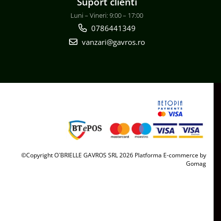
Suport clienti
Luni – Vineri: 9:00 – 17:00
0786441349
vanzari@gavros.ro
©Copyright O`BRIELLE GAVROS SRL 2026
Platforma E-commerce by
Gomag