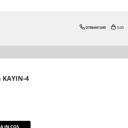
0786441349
0,00
 KAYIN-4
A IN COS