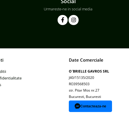
Social
Urmareste-ne in social media
ti
Date Comerciale
itii
O`BRIELLE GAVROS SRL
J40/15135/2020
fidentialitate
RO39568503
s
str. Pitar Mos nr.27
Bucuresti, Bucuresti
Contacteaza-ne