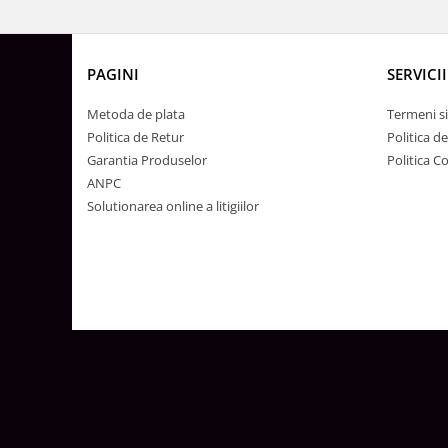
Surse de Alimentare si Accesorii
Banda LED
Profile Aluminiu pentru Banda LED
PAGINI
SERVICII
Iluminat Industrial
Metoda de plata
Termeni si
Corpuri Liniare LED Industriale
Politica de Retur
Politica d
Corp Iluminat Led Highbay
Garantia Produselor
Politica C
Iluminat Stradal
ANPC
Solutionarea online a litigiilor
Iluminat de Urgență
Videointerfoane Si Interfoane
Kituri Legrand
Statii Incarcare Electrice
Stalpi Octogonali Galvanizati
Stalpi de Iluminat
Brate + accesorii
Stalpi Decorativi
Plafoniere cu ventilator integrat