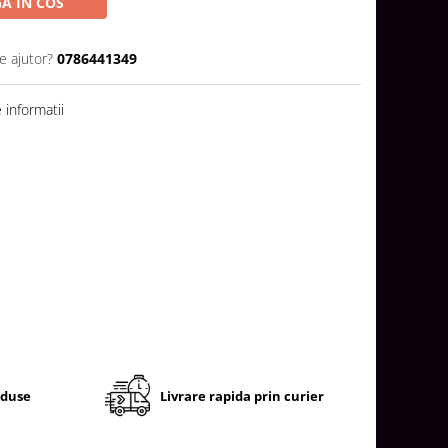
A IN COS
e ajutor?
0786441349
informatii
oduse
Livrare rapida prin curier