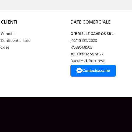
 CLIENTI
DATE COMERCIALE
 Conditii
O`BRIELLE GAVROS SRL
e Confidentialitate
J40/15135/2020
ookies
RO39568503
str. Pitar Mos nr.27
Bucuresti, Bucuresti
Contacteaza-ne