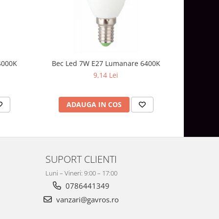
4000K
Bec Led 7W E27 Lumanare 6400K
Bec 
9,14 Lei
ADAUGA IN COS
AD
SUPORT CLIENTI
Luni – Vineri: 9:00 – 17:00
0786441349
vanzari@gavros.ro