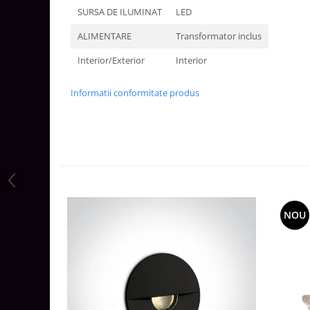
SURSA DE ILUMINAT
LED
Aparataj Modular
Bticino Living NOW
ALIMENTARE
Transformator inclus
Bticino AXOLUTE AIR
Interior/Exterior
Interior
Gama Gewiss System
Gama Matix Bticino
Informatii conformitate produs
Legrand Mosaic
Doze de Pardoseala
Doze de Pardoseala Universale
Incara Legrand
Iluminat Interior
Aplice - Plafoniere
NOU
Spoturi LED
Panouri LED
Lampi de Birou
Lampadare