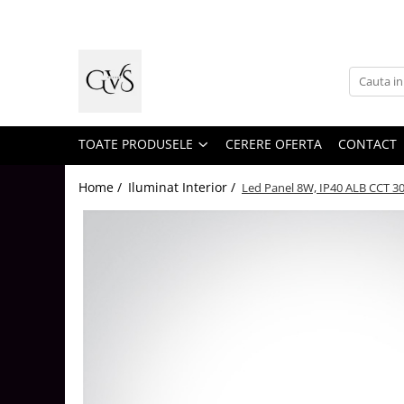
Toate Produsele
New Products
Cabluri Electrice
Conductori - Fy - Myf
TOATE PRODUSELE
CERERE OFERTA
CONTACT
Cabluri tip Cordon (MYYM)
Home /
Iluminat Interior /
Led Panel 8W, IP40 ALB CCT 
Cabluri tip CYY-F
Cabluri Bransament
Cabluri tip N2XH Halogen Free
Cabluri tip NHXH E90 Halogen Free
Cabluri Internet - TV
Cabluri Alarmă - Incendiu
Fibră Optică
Tablouri si Sigurante