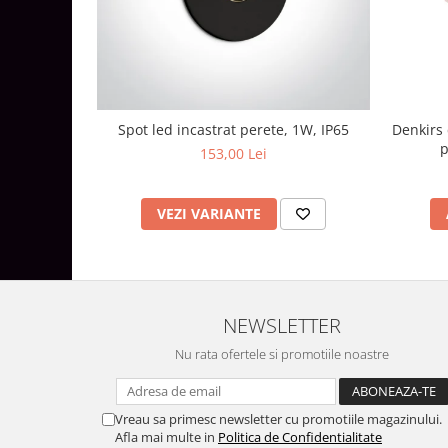
Lustre
Iluminat Scari/Trepte
Iluminat baie
Becuri și surse LED
Sine magnetice
Spot led incastrat perete, 1W, IP65
Denkirs 
p
153,00 Lei
Sisteme de Iluminat Plug & Play
Iluminat Exterior
VEZI VARIANTE
Proiectoare LED
Aplice de Exterior
Lampi de Gradina
Spoturi Exterior Incastrabile
NEWSLETTER
Lampi Solare
Nu rata ofertele si promotiile noastre
Banda - Surse si Accesorii LED
Banda Led Decorativa
Vreau sa primesc newsletter cu promotiile magazinului.
Controlere și senzori LED
Afla mai multe in
Politica de Confidentialitate