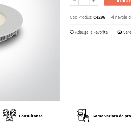
ADAUG
Cod Produs:
C4296
Ai nevoie d
Adauga la Favorite
Cere 
Consultanta
Gama variata de pr