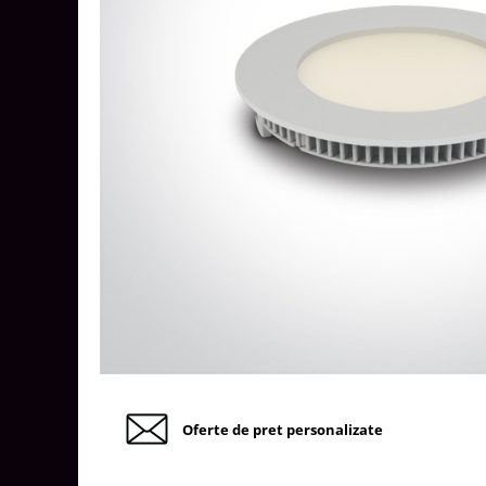
Tablouri Organizare
Cutii Sigurante
Sigurante Automate
Gama Legrand
Gama Noark
Accesorii Tablou-Sigurante
Contor Curent
Relee de comanda si supraveghere
Trasee Cabluri / Accesorii
Copex
Tub PVC
Canal Cablu PVC
Jgheaburi Metalice Perforate
Oferte de pret personalizate
Bandă Izolier
Doze Electrice