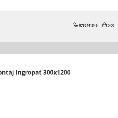
0786441349
0,00
ntaj Ingropat 300x1200