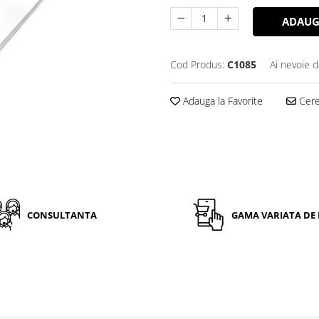
ADAUG
Cod Produs:
C1085
Ai nevoie d
Adauga la Favorite
Cere 
CONSULTANTA
GAMA VARIATA DE