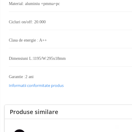
Bticino Living NOW
Material: aluminiu +pmma+pc
Urgență
Videointerfoane
Bticino AXOLUTE AIR
Si
Interfoane
Gama Gewiss System
Statii
Cicluri on/off: 20.000
Incarcare
Gama Matix Bticino
Electrice
Stalpi
Legrand Mosaic
Octogonali
Clasa de energie : A++
Doze de Pardoseala Universale
Galvanizati
Stalpi
Incara Legrand
de
Iluminat
Dimensiuni L:1195/W:295x18mm
Aplice - Plafoniere
Spoturi LED
Garantie :2 ani
Panouri LED
Informatii conformitate produs
Lampi de Birou
Lampadare
Lustre
Produse similare
Iluminat Scari/Trepte
Iluminat baie