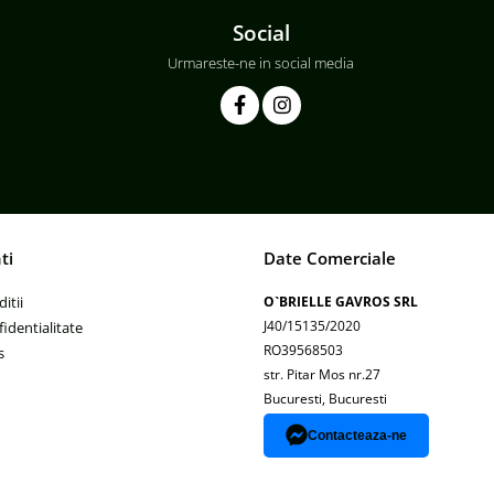
Social
Urmareste-ne in social media
ti
Date Comerciale
itii
O`BRIELLE GAVROS SRL
J40/15135/2020
fidentialitate
RO39568503
s
str. Pitar Mos nr.27
Bucuresti, Bucuresti
Contacteaza-ne