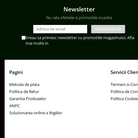
Iluminat Stradal
Newsletter
Kituri Legrand
Nu rata ofertele si promotiile noastre
Brate + accesorii
Stalpi Decorativi
Vreau sa primesc newsletter cu promotiile magazinului. Afla
mai multe in
Politica de Confidentialitate
Pagini
Servicii Clien
Metoda de plata
Termeni si Cond
Politica de Retur
Politica de Con
Garantia Produselor
Politica Cookie
ANPC
Solutionarea online a litigiilor