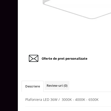
Tablouri Organizare
Cutii Sigurante
Sigurante Automate
Gama Legrand
Gama Noark
Accesorii Tablou-Sigurante
Contor Curent
Relee de comanda si supraveghere
Oferte de pret personalizate
Trasee Cabluri / Accesorii
Copex
Tub PVC
Canal Cablu PVC
Review-uri
(0)
Descriere
Jgheaburi Metalice Perforate
Plafoniera LED 36W / 3000K - 4000K - 6500K
Bandă Izolier
Doze Electrice