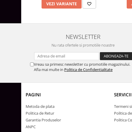
Surse de Alimentare si Accesorii
VEZI VARIANTE
Banda LED
Profile Aluminiu pentru Banda LED
Iluminat Industrial
Corpuri Liniare LED Industriale
NEWSLETTER
Corp Iluminat Led Highbay
Nu rata ofertele si promotiile noastre
Iluminat Stradal
Iluminat de Urgență
Vreau sa primesc newsletter cu promotiile magazinului.
Videointerfoane Si Interfoane
Afla mai multe in
Politica de Confidentialitate
Kituri Legrand
Statii Incarcare Electrice
Stalpi Octogonali Galvanizati
PAGINI
SERVICII
Stalpi de Iluminat
Metoda de plata
Termeni si
Brate + accesorii
Politica de Retur
Politica d
Stalpi Decorativi
Garantia Produselor
Politica C
ANPC
Plafoniere cu ventilator integrat