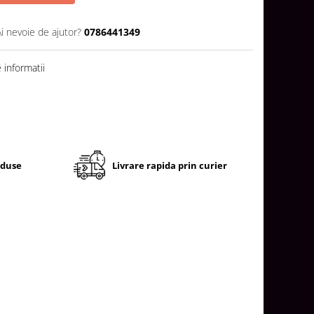
Ai nevoie de ajutor?
0786441349
informatii
oduse
Livrare rapida prin curier