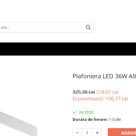
Plafoniera LED 36W Al
325,38 Lei
218,61 Lei
Economisesti:
106,77
Lei
IN STOC
Durata de livrare:
1-3 zile
ADAUG