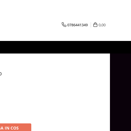
0786441349
0,00
b
A IN COS