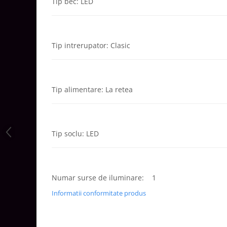
Tip bec: LED
Aparataj Modular
Bticino Living NOW
Bticino AXOLUTE AIR
Tip intrerupator: Clasic
Gama Gewiss System
Gama Matix Bticino
Legrand Mosaic
Tip alimentare: La retea
Doze de Pardoseala
Doze de Pardoseala Universale
Incara Legrand
Tip soclu: LED
Iluminat Interior
Aplice - Plafoniere
Spoturi LED
Numar surse de iluminare: 1
Panouri LED
Informatii conformitate produs
Lampi de Birou
Lampadare