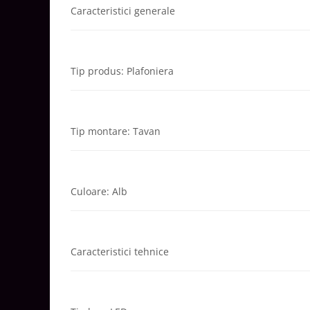
Caracteristici generale
Aparataj Smart
Livolo
Intrerupatoare Touch / Standard
German
Tip produs: Plafoniera
Intrerupatoare Touch / Standard
Italian
Întrerupătoare Mecanice
Tip montare: Tavan
Prize Schuko - TV / Date / Media
Prize + Intrerupatoare
Prize
Living Now With Netatmo
Culoare: Alb
Prize si Intrerupatoare
Aparataj Aplicat
Gama Palmyie Viko
Caracteristici tehnice
Aparataj Clasic
Gama Legrand Niloe
Panasonic Arkedia Slim