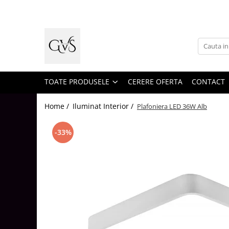
Toate Produsele
New Products
Cabluri Electrice
Conductori - Fy - Myf
TOATE PRODUSELE
CERERE OFERTA
CONTACT
Cabluri tip Cordon (MYYM)
Home /
Iluminat Interior /
Plafoniera LED 36W Alb
Cabluri tip CYY-F
Cabluri Bransament
-33%
Cabluri tip N2XH Halogen Free
Cabluri tip NHXH E90 Halogen Free
Cabluri Internet - TV
Cabluri Alarmă - Incendiu
Fibră Optică
Tablouri si Sigurante