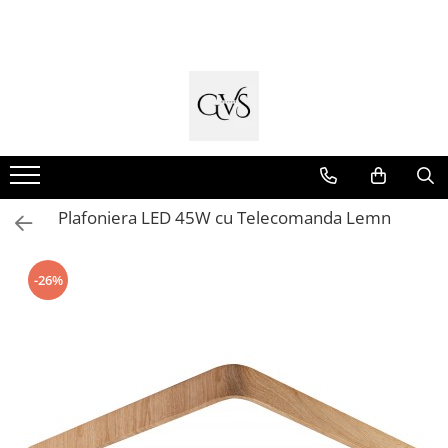
Toate Produsele
New Products
Cabluri Electrice
Conductori - Fy - Myf
Cabluri tip Cordon (MYYM)
Plafoniera LED 45W cu Telecomanda Lemn
Cabluri tip CYY-F
Cabluri Bransament
-26%
Cabluri tip N2XH Halogen Free
Cabluri tip NHXH E90 Halogen Free
Cabluri Internet - TV
Cabluri Alarmă - Incendiu
Fibră Optică
Tablouri si Sigurante