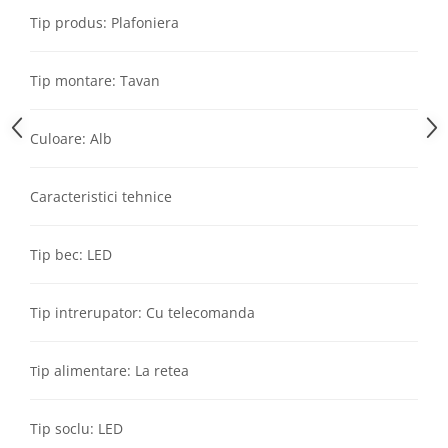
Aparataj Modular
Tip produs: Plafoniera
Bticino Living NOW
Bticino AXOLUTE AIR
Tip montare: Tavan
Gama Gewiss System
Gama Matix Bticino
Culoare: Alb
Legrand Mosaic
Doze de Pardoseala
Caracteristici tehnice
Doze de Pardoseala Universale
Incara Legrand
Tip bec: LED
Iluminat Interior
Aplice - Plafoniere
Tip intrerupator: Cu telecomanda
Spoturi LED
Panouri LED
ip alimentare: La retea
T
Lampi de Birou
Lampadare
Tip soclu: LED