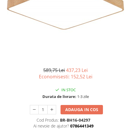
Tablouri Organizare
Cutii Sigurante
Sigurante Automate
Gama Legrand
Gama Noark
Accesorii Tablou-Sigurante
Contor Curent
Relee de comanda si supraveghere
589,75 Lei
437,23 Lei
Trasee Cabluri / Accesorii
Economisesti:
152,52
Lei
Copex
IN STOC
Tub PVC
Durata de livrare:
1-3 zile
Canal Cablu PVC
Jgheaburi Metalice Perforate
ADAUGA IN COS
Bandă Izolier
Cod Produs:
BR-BH16-04297
Ai nevoie de ajutor?
0786441349
Doze Electrice