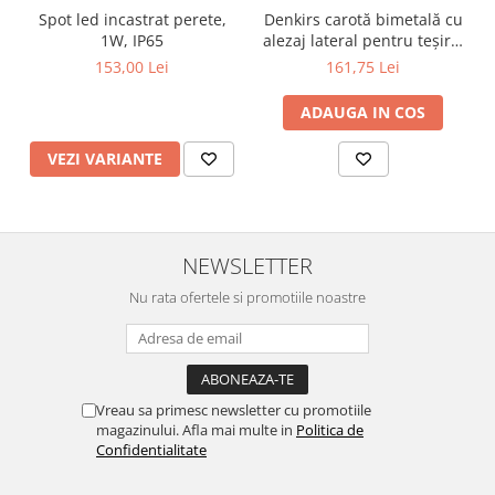
Surse de Alimentare si Accesorii
Spot led incastrat perete,
Denkirs carotă bimetală cu
Banda LED
1W, IP65
alezaj lateral pentru teșire,
70×115 mm
Profile Aluminiu pentru Banda LED
153,00 Lei
161,75 Lei
Iluminat Industrial
ADAUGA IN COS
Corpuri Liniare LED Industriale
VEZI VARIANTE
Corp Iluminat Led Highbay
Iluminat Stradal
Iluminat de Urgență
NEWSLETTER
Videointerfoane Si Interfoane
Kituri Legrand
Nu rata ofertele si promotiile noastre
Statii Incarcare Electrice
Stalpi Octogonali Galvanizati
Stalpi de Iluminat
Brate + accesorii
Vreau sa primesc newsletter cu promotiile
magazinului. Afla mai multe in
Politica de
Stalpi Decorativi
Confidentialitate
Plafoniere cu ventilator integrat