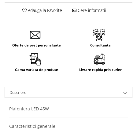
Aparataj Smart
Adauga la Favorite
Cere informatii
Livolo
Intrerupatoare Touch / Standard
German
Intrerupatoare Touch / Standard
Italian
Oferte de pret personalizate
Consultanta
Întrerupătoare Mecanice
Prize Schuko - TV / Date / Media
Prize + Intrerupatoare
Gama variata de produse
Livrare rapida prin curier
Prize
Living Now With Netatmo
Prize si Intrerupatoare
Descriere
Aparataj Aplicat
Plafoniera LED 45W
Gama Palmyie Viko
Aparataj Clasic
Caracteristici generale
Gama Legrand Niloe
Panasonic Arkedia Slim