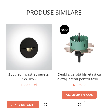
PRODUSE SIMILARE
NOU
Spot led incastrat perete,
Denkirs carotă bimetală cu
1W, IP65
alezaj lateral pentru teșire,
70×115 mm
153,00 Lei
161,75 Lei
ADAUGA IN COS
VEZI VARIANTE