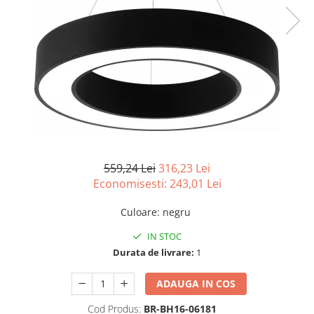
559,24 Lei
316,23 Lei
Economisesti:
243,01
Lei
Culoare
:
negru
IN STOC
Durata de livrare:
1
ADAUGA IN COS
Cod Produs:
BR-BH16-06181