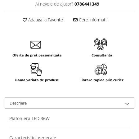
Ai nevoie de ajutor?
0786441349
Adauga la Favorite
Cere informatii
Oferte de pret personalizate
Consultanta
Gama variata de produse
Livrare rapida prin curier
Descriere
Plafoniera LED 36W
Caracteristici generale