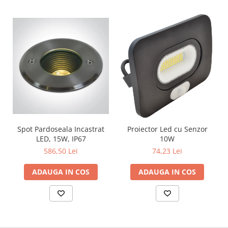
Surse de Alimentare si Accesorii
Banda LED
Profile Aluminiu pentru Banda LED
Iluminat Industrial
Corpuri Liniare LED Industriale
Corp Iluminat Led Highbay
Iluminat Stradal
Iluminat de Urgență
Videointerfoane Si Interfoane
Spot Pardoseala Incastrat
Proiector Led cu Senzor
Kituri Legrand
LED, 15W, IP67
10W
Statii Incarcare Electrice
586,50 Lei
74,23 Lei
Stalpi Octogonali Galvanizati
ADAUGA IN COS
ADAUGA IN COS
Stalpi de Iluminat
Brate + accesorii
Stalpi Decorativi
Plafoniere cu ventilator integrat