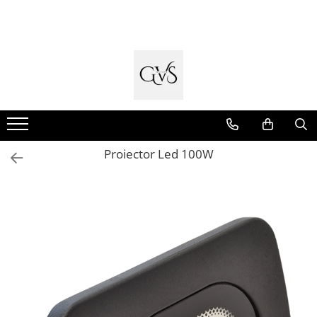
Toate Produsele
New Products
Cabluri Electrice
Conductori - Fy - Myf
Cabluri tip Cordon (MYYM)
Proiector Led 100W
Cabluri tip CYY-F
Cabluri Bransament
Cabluri tip N2XH Halogen Free
Cabluri tip NHXH E90 Halogen Free
Cabluri Internet - TV
Cabluri Alarmă - Incendiu
Fibră Optică
Tablouri si Sigurante