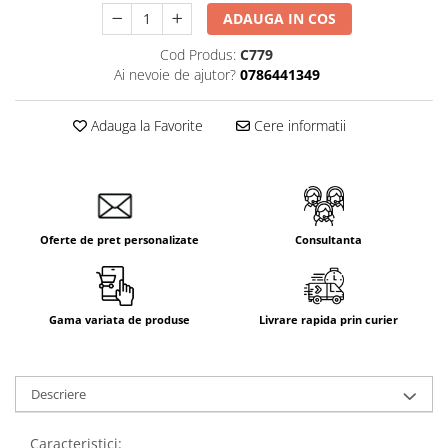
Aparataj Smart
ADAUGA IN COS
Livolo
Cod Produs:
C779
Ai nevoie de ajutor?
0786441349
Intrerupatoare Touch / Standard
German
Intrerupatoare Touch / Standard
Adauga la Favorite
Cere informatii
Italian
Întrerupătoare Mecanice
Prize Schuko - TV / Date / Media
Prize + Intrerupatoare
Oferte de pret personalizate
Consultanta
Prize
Living Now With Netatmo
Prize si Intrerupatoare
Gama variata de produse
Livrare rapida prin curier
Aparataj Aplicat
Gama Palmyie Viko
Aparataj Clasic
Descriere
Gama Legrand Niloe
Panasonic Arkedia Slim
Caracteristici: