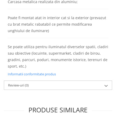
Lustre
Carcasa metalica realizata din aluminiu;
Iluminat Scari/Trepte
Iluminat baie
Poate fi montat atat in interior cat si la exterior (prevazut
cu brat metalic rabatabil ce permite modificarea
Becuri și surse LED
unghiului de iluminare)
Sine magnetice
Sisteme de Iluminat Plug & Play
Se poate utiliza pentru iluminatul diverselor spatii, cladiri
Iluminat Exterior
sau obiective (locuinte, supermarket, cladiri de birou,
Proiectoare LED
gradini, parcuri, poduri, monumente istorice, terenuri de
Aplice de Exterior
sport, etc.)
Lampi de Gradina
Informatii conformitate produs
Spoturi Exterior Incastrabile
Review-uri
(0)
Lampi Solare
Banda - Surse si Accesorii LED
Banda Led Decorativa
PRODUSE SIMILARE
Controlere și senzori LED