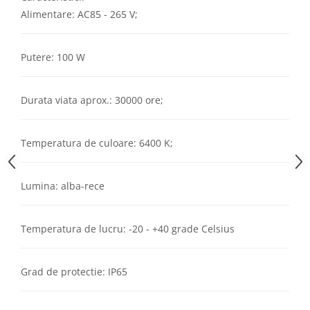
Aparataj Modular
Alimentare: AC85 - 265 V;
Bticino Living NOW
Bticino AXOLUTE AIR
Putere: 100 W
Gama Gewiss System
Gama Matix Bticino
Durata viata aprox.: 30000 ore;
Legrand Mosaic
Doze de Pardoseala
Temperatura de culoare: 6400 K;
Doze de Pardoseala Universale
Incara Legrand
Lumina: alba-rece
Iluminat Interior
Aplice - Plafoniere
Spoturi LED
Temperatura de lucru: -20 - +40 grade Celsius
Panouri LED
Lampi de Birou
Grad de protectie: IP65
Lampadare