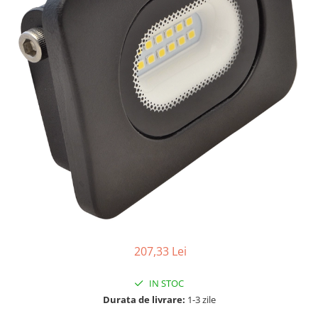
Tablouri Organizare
Cutii Sigurante
Sigurante Automate
Gama Legrand
Gama Noark
Accesorii Tablou-Sigurante
Contor Curent
Relee de comanda si supraveghere
Trasee Cabluri / Accesorii
Copex
Tub PVC
Canal Cablu PVC
207,33 Lei
Jgheaburi Metalice Perforate
IN STOC
Bandă Izolier
Durata de livrare:
1-3 zile
Doze Electrice