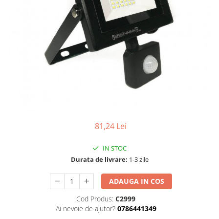
81,24 Lei
IN STOC
Durata de livrare:
1-3 zile
ADAUGA IN COS
Cod Produs:
C2999
Ai nevoie de ajutor?
0786441349