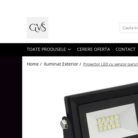
Toate Produsele
New Products
Cabluri Electrice
Conductori - Fy - Myf
TOATE PRODUSELE
CERERE OFERTA
CONTACT
Cabluri tip Cordon (MYYM)
Home /
Iluminat Exterior /
Proiector LED cu senzor pars
Cabluri tip CYY-F
Cabluri Bransament
Cabluri tip N2XH Halogen Free
Cabluri tip NHXH E90 Halogen Free
Cabluri Internet - TV
Cabluri Alarmă - Incendiu
Fibră Optică
Tablouri si Sigurante