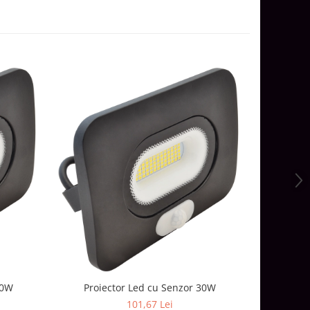
Proi
20W
Proiector Led cu Senzor 30W
101,67 Lei