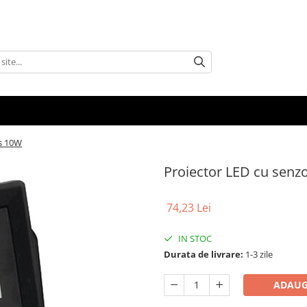
/s 10W
Proiector LED cu senz
74,23 Lei
IN STOC
Durata de livrare:
1-3 zile
ADAUG