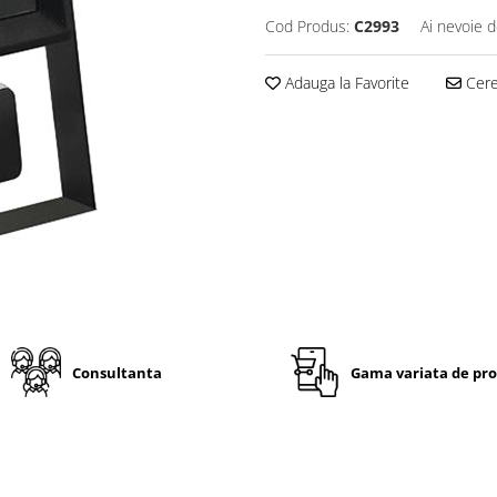
Cod Produs:
C2993
Ai nevoie d
Adauga la Favorite
Cere 
Consultanta
Gama variata de pr