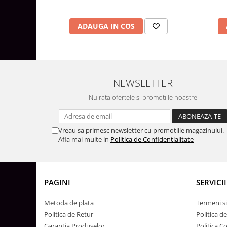
Lustre
Iluminat Scari/Trepte
ADAUGA IN COS
Iluminat baie
Becuri și surse LED
Sine magnetice
Sisteme de Iluminat Plug & Play
NEWSLETTER
Iluminat Exterior
Nu rata ofertele si promotiile noastre
Proiectoare LED
Aplice de Exterior
Vreau sa primesc newsletter cu promotiile magazinului.
Afla mai multe in
Politica de Confidentialitate
Lampi de Gradina
Spoturi Exterior Incastrabile
Lampi Solare
PAGINI
SERVICII
Banda - Surse si Accesorii LED
Banda Led Decorativa
Metoda de plata
Termeni si
Politica de Retur
Politica d
Controlere și senzori LED
Garantia Produselor
Politica C