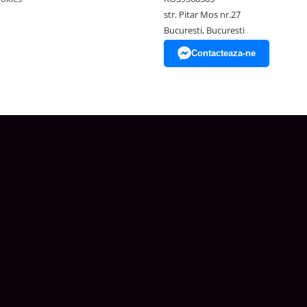
str. Pitar Mos nr.27
Bucuresti, Bucuresti
Contacteaza-ne