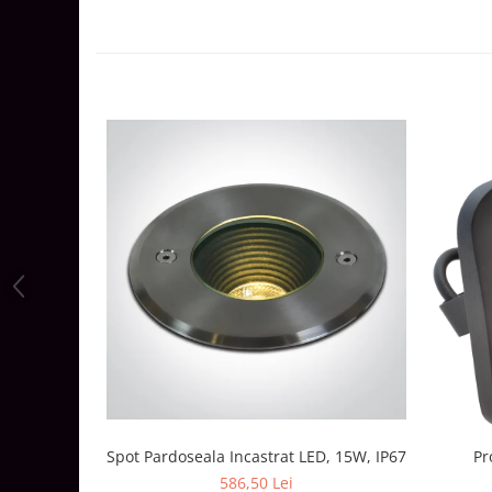
Aparataj Modular
Bticino Living NOW
Bticino AXOLUTE AIR
Gama Gewiss System
Gama Matix Bticino
Legrand Mosaic
Doze de Pardoseala
Doze de Pardoseala Universale
Incara Legrand
Iluminat Interior
Aplice - Plafoniere
Spoturi LED
Panouri LED
Lampi de Birou
Spot Pardoseala Incastrat LED, 15W, IP67
Pr
Lampadare
586,50 Lei