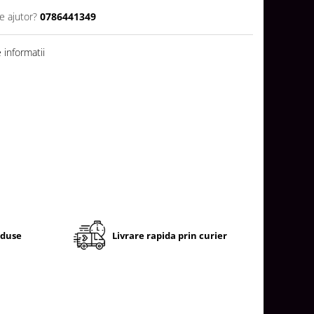
e ajutor?
0786441349
informatii
oduse
Livrare rapida prin curier