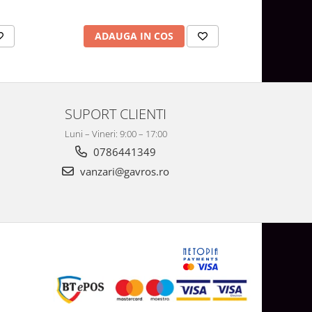
AD
ADAUGA IN COS
SUPORT CLIENTI
Luni – Vineri: 9:00 – 17:00
0786441349
vanzari@gavros.ro