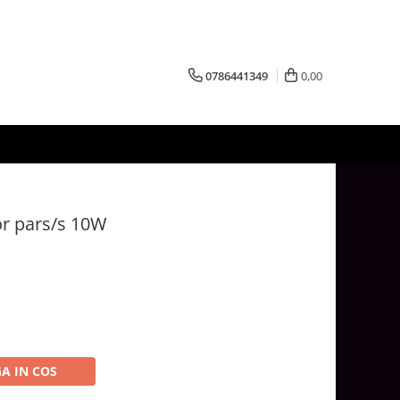
0786441349
0,00
or pars/s 10W
A IN COS