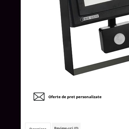
Tablouri Organizare
Cutii Sigurante
Sigurante Automate
Gama Legrand
Gama Noark
Accesorii Tablou-Sigurante
Contor Curent
Relee de comanda si supraveghere
Trasee Cabluri / Accesorii
Copex
Tub PVC
Oferte de pret personalizate
Canal Cablu PVC
Jgheaburi Metalice Perforate
Bandă Izolier
Doze Electrice
Review-uri
(0)