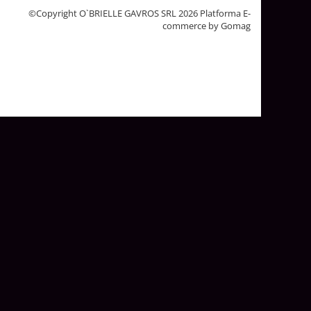
©Copyright O`BRIELLE GAVROS SRL 2026
Platforma E-
commerce by Gomag