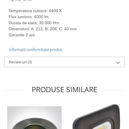
Aparataj Modular
Temperatura culoare: 6400 K
Bticino Living NOW
Flux luminos: 4000 lm
Bticino AXOLUTE AIR
Durata de viata:
30.000 Hrs
Dimensiuni: A: 213, B: 208, C: 40 mm
Gama Gewiss System
Garantie 2 ani
Gama Matix Bticino
Legrand Mosaic
Informatii conformitate produs
Doze de Pardoseala
Doze de Pardoseala Universale
Review-uri
(0)
Incara Legrand
Iluminat Interior
Aplice - Plafoniere
PRODUSE SIMILARE
Spoturi LED
Panouri LED
Lampi de Birou
Lampadare