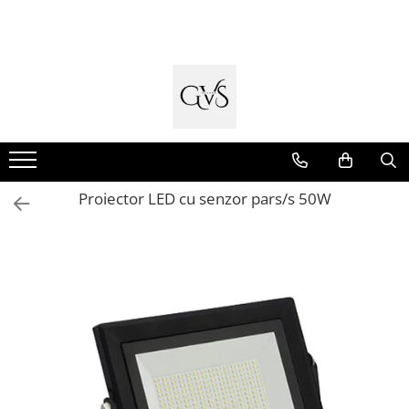
Toate Produsele
New Products
Cabluri Electrice
Conductori - Fy - Myf
Cabluri tip Cordon (MYYM)
Proiector LED cu senzor pars/s 50W
Cabluri tip CYY-F
Cabluri Bransament
Cabluri tip N2XH Halogen Free
Cabluri tip NHXH E90 Halogen Free
Cabluri Internet - TV
Cabluri Alarmă - Incendiu
Fibră Optică
Tablouri si Sigurante