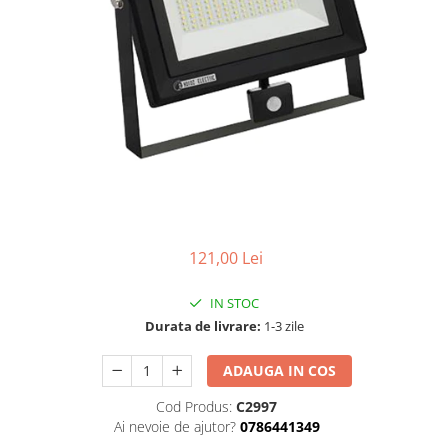
Tablouri Organizare
Cutii Sigurante
Sigurante Automate
Gama Legrand
Gama Noark
Accesorii Tablou-Sigurante
Contor Curent
Relee de comanda si supraveghere
Trasee Cabluri / Accesorii
121,00 Lei
Copex
IN STOC
Tub PVC
Durata de livrare:
1-3 zile
Canal Cablu PVC
ADAUGA IN COS
Jgheaburi Metalice Perforate
Bandă Izolier
Cod Produs:
C2997
Ai nevoie de ajutor?
0786441349
Doze Electrice