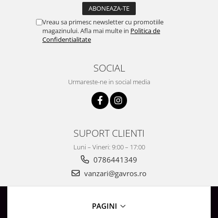
Surse de Alimentare si Accesorii
Banda LED
Vreau sa primesc newsletter cu promotiile
Profile Aluminiu pentru Banda LED
magazinului. Afla mai multe in
Politica de
Confidentialitate
Iluminat Industrial
Corpuri Liniare LED Industriale
SOCIAL
Corp Iluminat Led Highbay
Urmareste-ne in social media
Iluminat Stradal
Iluminat de Urgență
Videointerfoane Si Interfoane
Kituri Legrand
SUPORT CLIENTI
Statii Incarcare Electrice
Luni – Vineri: 9:00 – 17:00
Stalpi Octogonali Galvanizati
0786441349
Stalpi de Iluminat
vanzari@gavros.ro
Brate + accesorii
Stalpi Decorativi
PAGINI
Plafoniere cu ventilator integrat