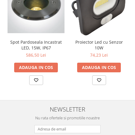
Lustre
Iluminat Scari/Trepte
Iluminat baie
Becuri și surse LED
Sine magnetice
Spot Pardoseala Incastrat
Proiector Led cu Senzor
Sisteme de Iluminat Plug & Play
LED, 15W, IP67
10W
586,50 Lei
74,23 Lei
Iluminat Exterior
Proiectoare LED
ADAUGA IN COS
ADAUGA IN COS
Aplice de Exterior
Lampi de Gradina
Spoturi Exterior Incastrabile
Lampi Solare
NEWSLETTER
Banda - Surse si Accesorii LED
Nu rata ofertele si promotiile noastre
Banda Led Decorativa
Controlere și senzori LED