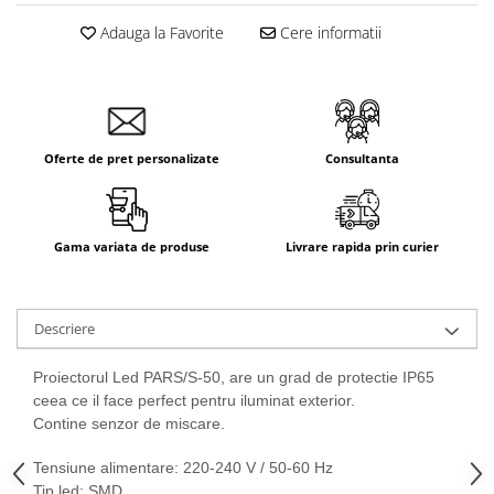
Aparataj Smart
Adauga la Favorite
Cere informatii
Livolo
Intrerupatoare Touch / Standard
German
Intrerupatoare Touch / Standard
Italian
Oferte de pret personalizate
Consultanta
Întrerupătoare Mecanice
Prize Schuko - TV / Date / Media
Prize + Intrerupatoare
Gama variata de produse
Livrare rapida prin curier
Prize
Living Now With Netatmo
Descriere
Prize si Intrerupatoare
Aparataj Aplicat
Proiectorul Led PARS/S-50, are un grad de protectie IP65
Gama Palmyie Viko
ceea ce il face perfect pentru iluminat exterior.
Aparataj Clasic
Contine senzor de miscare
.
Gama Legrand Niloe
Tensiune alimentare: 220-240 V / 50-60 Hz
Panasonic Arkedia Slim
Tip led: SMD