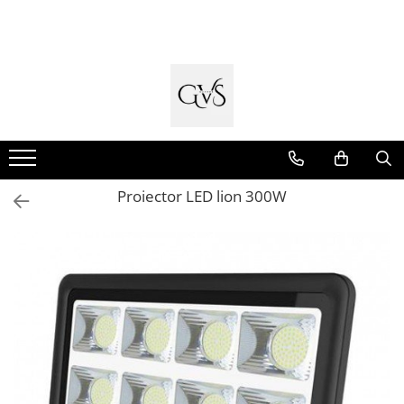
Toate Produsele
New Products
Cabluri Electrice
Conductori - Fy - Myf
Cabluri tip Cordon (MYYM)
Proiector LED lion 300W
Cabluri tip CYY-F
Cabluri Bransament
Cabluri tip N2XH Halogen Free
Cabluri tip NHXH E90 Halogen Free
Cabluri Internet - TV
Cabluri Alarmă - Incendiu
Fibră Optică
Tablouri si Sigurante