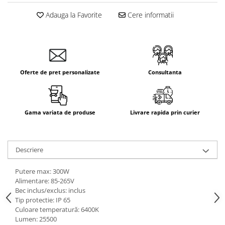
Aparataj Smart
Adauga la Favorite
Cere informatii
Livolo
Intrerupatoare Touch / Standard
German
Intrerupatoare Touch / Standard
Italian
Oferte de pret personalizate
Consultanta
Întrerupătoare Mecanice
Prize Schuko - TV / Date / Media
Prize + Intrerupatoare
Gama variata de produse
Livrare rapida prin curier
Prize
Living Now With Netatmo
Descriere
Prize si Intrerupatoare
Aparataj Aplicat
Putere max: 300W
Gama Palmyie Viko
Alimentare: 85-265V
Bec inclus/exclus: inclus
Aparataj Clasic
Tip protectie: IP 65
Gama Legrand Niloe
Culoare temperatură: 6400K
Lumen: 25500
Panasonic Arkedia Slim