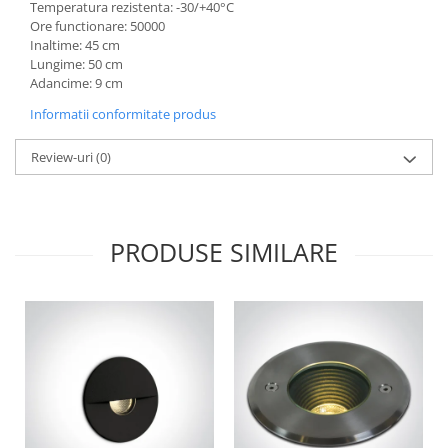
Temperatura rezistenta: -30/+40°C
Aparataj Modular
Ore functionare: 50000
Inaltime: 45 cm
Bticino Living NOW
Lungime: 50 cm
Bticino AXOLUTE AIR
Adancime: 9 cm
Gama Gewiss System
Informatii conformitate produs
Gama Matix Bticino
Legrand Mosaic
Review-uri
(0)
Doze de Pardoseala
Doze de Pardoseala Universale
Incara Legrand
PRODUSE SIMILARE
Iluminat Interior
Aplice - Plafoniere
Spoturi LED
Panouri LED
Lampi de Birou
Lampadare