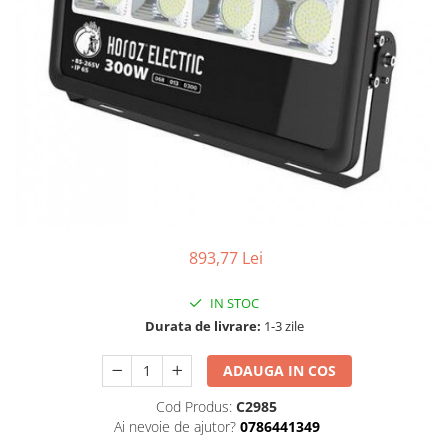
Tablouri Organizare
Cutii Sigurante
Sigurante Automate
Gama Legrand
Gama Noark
Accesorii Tablou-Sigurante
Contor Curent
Relee de comanda si supraveghere
Trasee Cabluri / Accesorii
893,77 Lei
Copex
IN STOC
Tub PVC
Durata de livrare:
1-3 zile
Canal Cablu PVC
ADAUGA IN COS
Jgheaburi Metalice Perforate
Bandă Izolier
Cod Produs:
C2985
Ai nevoie de ajutor?
0786441349
Doze Electrice