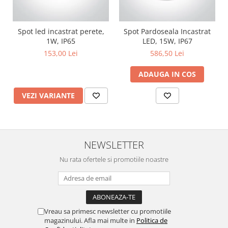
Lustre
Iluminat Scari/Trepte
Spot led incastrat perete,
Spot Pardoseala Incastrat
Iluminat baie
1W, IP65
LED, 15W, IP67
Becuri și surse LED
153,00 Lei
586,50 Lei
Sine magnetice
ADAUGA IN COS
Sisteme de Iluminat Plug & Play
VEZI VARIANTE
Iluminat Exterior
Proiectoare LED
Aplice de Exterior
Lampi de Gradina
NEWSLETTER
Spoturi Exterior Incastrabile
Nu rata ofertele si promotiile noastre
Lampi Solare
Banda - Surse si Accesorii LED
Banda Led Decorativa
Vreau sa primesc newsletter cu promotiile
Controlere și senzori LED
magazinului. Afla mai multe in
Politica de