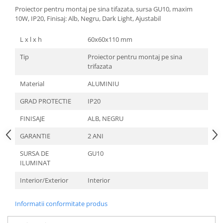
Proiector pentru montaj pe sina tifazata, sursa GU10, maxim
Aparataj Modular
10W, IP20, Finisaj: Alb, Negru, Dark Light, Ajustabil
Bticino Living NOW
Bticino AXOLUTE AIR
L x l x h
60x60x110 mm
Gama Gewiss System
Tip
Proiector pentru montaj pe sina
Gama Matix Bticino
trifazata
Legrand Mosaic
Material
ALUMINIU
Doze de Pardoseala
GRAD PROTECTIE
IP20
Doze de Pardoseala Universale
FINISAJE
Incara Legrand
ALB, NEGRU
Iluminat Interior
GARANTIE
2 ANI
Aplice - Plafoniere
SURSA DE
GU10
Spoturi LED
ILUMINAT
Panouri LED
Interior/Exterior
Interior
Lampi de Birou
Informatii conformitate produs
Lampadare