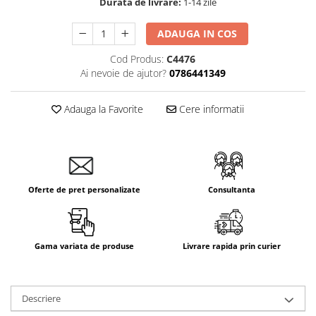
Durata de livrare:
1-14 zile
Aparataj Smart
Livolo
ADAUGA IN COS
Intrerupatoare Touch / Standard
Cod Produs:
C4476
German
Ai nevoie de ajutor?
0786441349
Intrerupatoare Touch / Standard
Italian
Adauga la Favorite
Cere informatii
Întrerupătoare Mecanice
Prize Schuko - TV / Date / Media
Prize + Intrerupatoare
Prize
Oferte de pret personalizate
Consultanta
Living Now With Netatmo
Prize si Intrerupatoare
Aparataj Aplicat
Gama variata de produse
Livrare rapida prin curier
Gama Palmyie Viko
Aparataj Clasic
Gama Legrand Niloe
Descriere
Panasonic Arkedia Slim