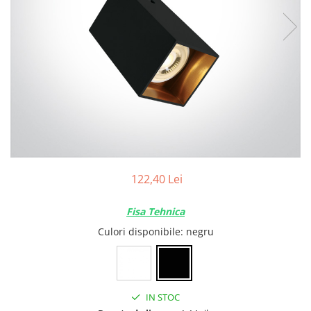
Tablouri Organizare
Cutii Sigurante
Sigurante Automate
Gama Legrand
Gama Noark
Accesorii Tablou-Sigurante
Contor Curent
Relee de comanda si supraveghere
Trasee Cabluri / Accesorii
122,40 Lei
Copex
Fisa Tehnica
Tub PVC
Culori disponibile
: negru
Canal Cablu PVC
Jgheaburi Metalice Perforate
Bandă Izolier
IN STOC
Doze Electrice