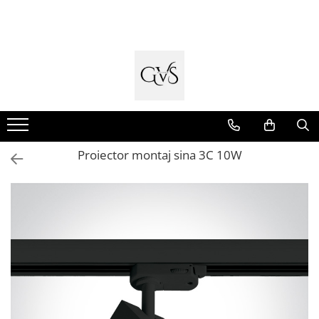
Toate Produsele
New Products
Cabluri Electrice
Conductori - Fy - Myf
Cabluri tip Cordon (MYYM)
Proiector montaj sina 3C 10W
Cabluri tip CYY-F
Cabluri Bransament
Cabluri tip N2XH Halogen Free
Cabluri tip NHXH E90 Halogen Free
Cabluri Internet - TV
Cabluri Alarmă - Incendiu
Fibră Optică
Tablouri si Sigurante