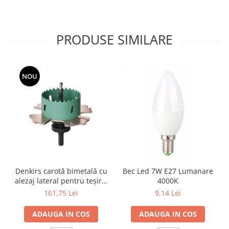
Surse de Alimentare si Accesorii
Banda LED
Profile Aluminiu pentru Banda LED
PRODUSE SIMILARE
Iluminat Industrial
Corpuri Liniare LED Industriale
Corp Iluminat Led Highbay
NOU
Iluminat Stradal
Iluminat de Urgență
Videointerfoane Si Interfoane
Kituri Legrand
Statii Incarcare Electrice
Stalpi Octogonali Galvanizati
Denkirs carotă bimetală cu
Bec Led 7W E27 Lumanare
Stalpi de Iluminat
alezaj lateral pentru teșire,
4000K
Brate + accesorii
70×115 mm
161,75 Lei
9,14 Lei
Stalpi Decorativi
ADAUGA IN COS
ADAUGA IN COS
Plafoniere cu ventilator integrat