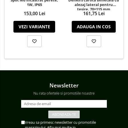
Spot led incastrat perete,
Denkirs carotă bimetală cu
1W, IP65
alezaj lateral pentru
teșire, 70×115 mm
153,00 Lei
161,75 Lei
VEZI VARIANTE
ADAUGA IN COS
Newsletter
Nu rata ofertele si promotiile noastre
Vreau sa primesc newsletter cu promotiile
magazinului. Afla mai multe in
Politica de