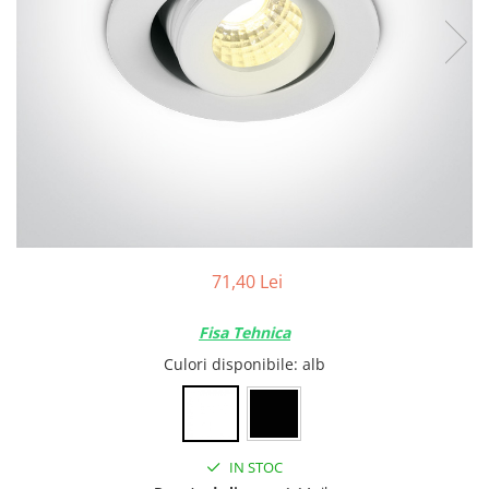
Tablouri Organizare
Cutii Sigurante
Sigurante Automate
Gama Legrand
Gama Noark
Accesorii Tablou-Sigurante
Contor Curent
Relee de comanda si supraveghere
Trasee Cabluri / Accesorii
71,40 Lei
Copex
Fisa Tehnica
Tub PVC
Culori disponibile
: alb
Canal Cablu PVC
Jgheaburi Metalice Perforate
Bandă Izolier
IN STOC
Doze Electrice