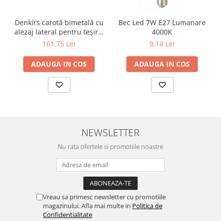
Surse de Alimentare si Accesorii
Banda LED
Denkirs carotă bimetală cu
Bec Led 7W E27 Lumanare
Profile Aluminiu pentru Banda LED
alezaj lateral pentru teșire,
4000K
70×115 mm
161,75 Lei
9,14 Lei
Iluminat Industrial
Corpuri Liniare LED Industriale
ADAUGA IN COS
ADAUGA IN COS
Corp Iluminat Led Highbay
Iluminat Stradal
Iluminat de Urgență
Videointerfoane Si Interfoane
Kituri Legrand
NEWSLETTER
Statii Incarcare Electrice
Nu rata ofertele si promotiile noastre
Stalpi Octogonali Galvanizati
Stalpi de Iluminat
Brate + accesorii
Vreau sa primesc newsletter cu promotiile
Stalpi Decorativi
magazinului. Afla mai multe in
Politica de
Plafoniere cu ventilator integrat
Confidentialitate