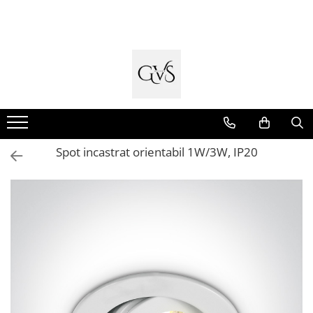
Toate Produsele
New Products
Cabluri Electrice
Conductori - Fy - Myf
Cabluri tip Cordon (MYYM)
Spot incastrat orientabil 1W/3W, IP20
Cabluri tip CYY-F
Cabluri Bransament
Cabluri tip N2XH Halogen Free
Cabluri tip NHXH E90 Halogen Free
Cabluri Internet - TV
Cabluri Alarmă - Incendiu
Fibră Optică
Tablouri si Sigurante