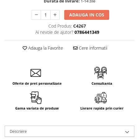
Durata de livrare:
1-14 zile
Aparataj Smart
Livolo
ADAUGA IN COS
Intrerupatoare Touch / Standard
Cod Produs:
C4267
German
Ai nevoie de ajutor?
0786441349
Intrerupatoare Touch / Standard
Italian
Adauga la Favorite
Cere informatii
Întrerupătoare Mecanice
Prize Schuko - TV / Date / Media
Prize + Intrerupatoare
Prize
Oferte de pret personalizate
Consultanta
Living Now With Netatmo
Prize si Intrerupatoare
Aparataj Aplicat
Gama variata de produse
Livrare rapida prin curier
Gama Palmyie Viko
Aparataj Clasic
Gama Legrand Niloe
Descriere
Panasonic Arkedia Slim