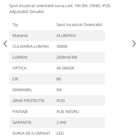
Spot incastrat orientabil sursa Led, 1W/3W, CRI80, IP20,
Aparataj Modular
Adjustabil, Dimabil
Bticino Living NOW
Bticino AXOLUTE AIR
Tip
Spot Incastrat Orientabil
Gama Gewiss System
Material
ALUMINIU
Gama Matix Bticino
CULOAREA LUMINII
3000K
Legrand Mosaic
Doze de Pardoseala
LUMENI
200lm@3W
Doze de Pardoseala Universale
OPTICA
40 GRADE
Incara Legrand
CRI
80
Iluminat Interior
DIMMABIL
DA
Aplice - Plafoniere
GRAD PROTECTIE
IP20
Spoturi LED
Panouri LED
FINISAJE
ALB, NEGRU
Lampi de Birou
GARANTIE
2 ANI
Lampadare
SURSA DE ILUMINAT
LED