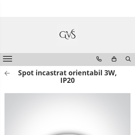
Toate Produsele
New Products
Cabluri Electrice
Conductori - Fy - Myf
Cabluri tip Cordon (MYYM)
Cabluri tip CYY-F
Spot incastrat orientabil 3W,
Cabluri Bransament
IP20
Cabluri tip N2XH Halogen Free
Cabluri tip NHXH E90 Halogen Free
Cabluri Internet - TV
Cabluri Alarmă - Incendiu
Fibră Optică
Tablouri si Sigurante