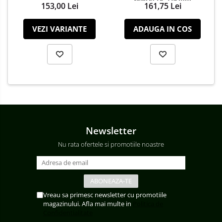
153,00 Lei
161,75 Lei
Iluminat Stradal
Kituri Legrand
VEZI VARIANTE
ADAUGA IN COS
Brate + accesorii
Stalpi Decorativi
Newsletter
Nu rata ofertele si promotiile noastre
Vreau sa primesc newsletter cu promotiile
magazinului. Afla mai multe in
Politica de
Confidentialitate