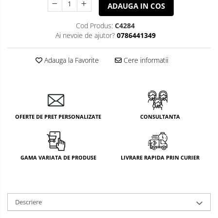
ADAUGA IN COS
Livolo
Intrerupatoare Touch / Standard
Cod Produs:
C4284
German
Ai nevoie de ajutor?
0786441349
Intrerupatoare Touch / Standard
Italian
Adauga la Favorite
Cere informatii
Întrerupătoare Mecanice
Prize Schuko - TV / Date / Media
Prize + Intrerupatoare
Prize
OFERTE DE PRET PERSONALIZATE
CONSULTANTA
Living Now With Netatmo
Aparataj Aplicat
Iluminat
Exterior
Gama Palmyie Viko
GAMA VARIATA DE PRODUSE
LIVRARE RAPIDA PRIN CURIER
Banda -
Aparataj Clasic
Surse si
Accesorii
Gama Legrand Niloe
Iluminat
LED
Industrial
Panasonic Arkedia Slim
Descriere
Iluminat
Aparataj Modular
de