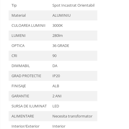
Bticino Living NOW
Urgență
Tip
Spot Incastrat Orientabil
Videointerfoane
Bticino AXOLUTE AIR
Si
Material
ALUMINIU
Interfoane
Gama Gewiss System
Statii
Incarcare
CULOAREA LUMINII
3000K
Gama Matix Bticino
Electrice
Stalpi
Legrand Mosaic
LUMENI
280lm
Octogonali
Doze de Pardoseala Universale
Galvanizati
OPTICA
36 GRADE
Stalpi
Incara Legrand
de
CRI
90
Iluminat
Aplice - Plafoniere
DIMMABIL
DA
Spoturi LED
GRAD PROTECTIE
IP20
Panouri LED
FINISAJE
ALB
Lampi de Birou
Lampadare
GARANTIE
2 ANI
Lustre
SURSA DE ILUMINAT
LED
Iluminat Scari/Trepte
ALIMENTARE
Necesita transformator
Iluminat baie
Interior/Exterior
Interior