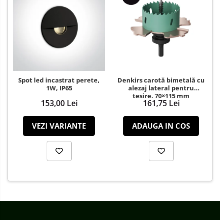
Spot led incastrat perete,
Denkirs carotă bimetală cu
1W, IP65
alezaj lateral pentru
teșire, 70×115 mm
153,00 Lei
161,75 Lei
VEZI VARIANTE
ADAUGA IN COS