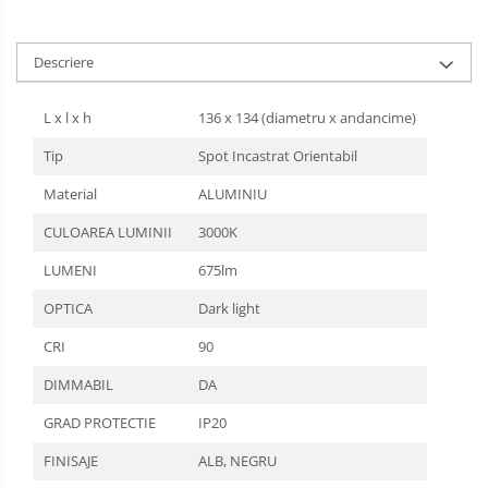
Descriere
L x l x h
136 x 134 (diametru x andancime)
Tip
Spot Incastrat Orientabil
Material
ALUMINIU
CULOAREA LUMINII
3000K
LUMENI
675lm
OPTICA
Dark light
CRI
90
DIMMABIL
DA
GRAD PROTECTIE
IP20
FINISAJE
ALB, NEGRU